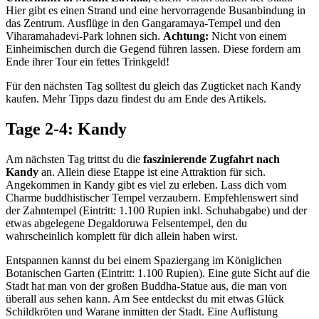
Hier gibt es einen Strand und eine hervorragende Busanbindung in
das Zentrum. Ausflüge in den Gangaramaya-Tempel und den
Viharamahadevi-Park lohnen sich.
Achtung:
Nicht von einem
Einheimischen durch die Gegend führen lassen. Diese fordern am
Ende ihrer Tour ein fettes Trinkgeld!
Für den nächsten Tag solltest du gleich das Zugticket nach Kandy
kaufen. Mehr Tipps dazu findest du am Ende des Artikels.
Tage 2-4: Kandy
Am nächsten Tag trittst du die
faszinierende Zugfahrt nach
Kandy
an. Allein diese Etappe ist eine Attraktion für sich.
Angekommen in Kandy gibt es viel zu erleben. Lass dich vom
Charme buddhistischer Tempel verzaubern. Empfehlenswert sind
der Zahntempel (Eintritt: 1.100 Rupien inkl. Schuhabgabe) und der
etwas abgelegene Degaldoruwa Felsentempel, den du
wahrscheinlich komplett für dich allein haben wirst.
Entspannen kannst du bei einem Spaziergang im Königlichen
Botanischen Garten (Eintritt: 1.100 Rupien). Eine gute Sicht auf die
Stadt hat man von der großen Buddha-Statue aus, die man von
überall aus sehen kann. Am See entdeckst du mit etwas Glück
Schildkröten und Warane inmitten der Stadt. Eine Auflistung