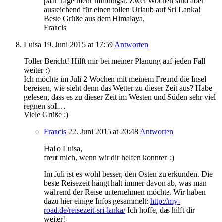
paar Tage mehr mitbringst. Zwei Wochen sind aber
ausreichend für einen tollen Urlaub auf Sri Lanka!
Beste Grüße aus dem Himalaya,
Francis
Luisa
19. Juni 2015
at 17:59
Antworten
Toller Bericht! Hilft mir bei meiner Planung auf jeden Fall
weiter :)
Ich möchte im Juli 2 Wochen mit meinem Freund die Insel
bereisen, wie sieht denn das Wetter zu dieser Zeit aus? Habe
gelesen, dass es zu dieser Zeit im Westen und Süden sehr viel
regnen soll…
Viele Grüße :)
Francis
22. Juni 2015
at 20:48
Antworten
Hallo Luisa,
freut mich, wenn wir dir helfen konnten :)
Im Juli ist es wohl besser, den Osten zu erkunden. Die
beste Reisezeit hängt halt immer davon ab, was man
während der Reise unternehmen möchte. Wir haben
dazu hier einige Infos gesammelt:
http://my-
road.de/reisezeit-sri-lanka/
Ich hoffe, das hilft dir
weiter!