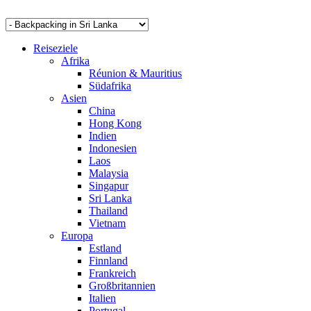
Reiseziele
Afrika
Réunion & Mauritius
Südafrika
Asien
China
Hong Kong
Indien
Indonesien
Laos
Malaysia
Singapur
Sri Lanka
Thailand
Vietnam
Europa
Estland
Finnland
Frankreich
Großbritannien
Italien
Portugal