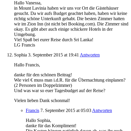
Hallo Vanessa,
in Mount Lavinia haben wir uns vor Ort die Gästehäuser
gesucht. Da wir aufs Budget geachtet haben, haben wir keine
richtig schöne Unterkunft gehabt. Die besten Zimmer hatten
wir im Zion Inn (ist nicht bei Booking.com). Die Zimmer sind
okay. Es gibt aber auch einige schickere Hotels in der
Umgebung.
Viel Spaß bei eurer Reise durch Sri Lanka!
LG Francis
Sophia
3. September 2015
at 19:41
Antworten
Hallo Francis,
danke für den schönen Beitrag!
Wie viel € muss man i.d.R. für die Übernachtung einplanen?
(2 Personen im Doppelzimmer)
Und was war so euer Tagesbudget auf der Reise?
Vielen lieben Dank schonmal!
Francis
7. September 2015
at 05:03
Antworten
Hallo Sophia,
danke für das Kompliment!
Die Kosten hängen natürlich davon ab, was ihr euch