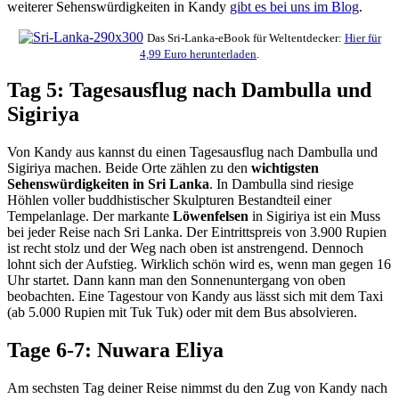
weiterer Sehenswürdigkeiten in Kandy
gibt es bei uns im Blog
.
Das Sri-Lanka-eBook für Weltentdecker:
Hier für
4,99 Euro herunterladen
.
Tag 5: Tagesausflug nach Dambulla und
Sigiriya
Von Kandy aus kannst du einen Tagesausflug nach Dambulla und
Sigiriya machen. Beide Orte zählen zu den
wichtigsten
Sehenswürdigkeiten in Sri Lanka
. In Dambulla sind riesige
Höhlen voller buddhistischer Skulpturen Bestandteil einer
Tempelanlage. Der markante
Löwenfelsen
in Sigiriya ist ein Muss
bei jeder Reise nach Sri Lanka. Der Eintrittspreis von 3.900 Rupien
ist recht stolz und der Weg nach oben ist anstrengend. Dennoch
lohnt sich der Aufstieg. Wirklich schön wird es, wenn man gegen 16
Uhr startet. Dann kann man den Sonnenuntergang von oben
beobachten. Eine Tagestour von Kandy aus lässt sich mit dem Taxi
(ab 5.000 Rupien mit Tuk Tuk) oder mit dem Bus absolvieren.
Tage 6-7: Nuwara Eliya
Am sechsten Tag deiner Reise nimmst du den Zug von Kandy nach