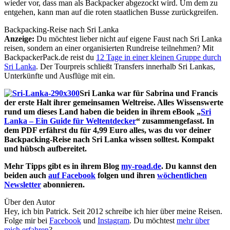
wieder vor, dass man als Backpacker abgezockt wird. Um dem zu
entgehen, kann man auf die roten staatlichen Busse zurückgreifen.
Backpacking-Reise nach Sri Lanka
Anzeige:
Du möchtest lieber nicht auf eigene Faust nach Sri Lanka
reisen, sondern an einer organisierten Rundreise teilnehmen? Mit
BackpackerPack.de reist du
12 Tage in einer kleinen Gruppe durch
Sri Lanka
. Der Tourpreis schließt Transfers innerhalb Sri Lankas,
Unterkünfte und Ausflüge mit ein.
Sri Lanka war für Sabrina und Francis
der erste Halt ihrer gemeinsamen Weltreise. Alles Wissenswerte
rund um dieses Land haben die beiden in ihrem eBook „
Sri
Lanka – Ein Guide für Weltentdecker
“ zusammengefasst. In
dem PDF erfährst du für 4,99 Euro alles, was du vor deiner
Backpacking-Reise nach Sri Lanka wissen solltest. Kompakt
und hübsch aufbereitet.
Mehr Tipps gibt es in ihrem Blog
my-road.de
. Du kannst den
beiden auch
auf Facebook
folgen und ihren
wöchentlichen
Newsletter
abonnieren.
Über den Autor
Hey, ich bin Patrick. Seit 2012 schreibe ich hier über meine Reisen.
Folge mir bei
Facebook
und
Instagram
. Du möchtest
mehr über
mich erfahren
?