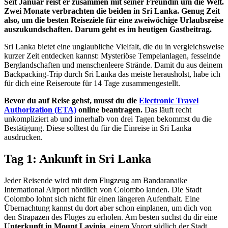
Seit Januar reist er zusammen mit seiner Freundin um die Welt.
Zwei Monate verbrachten die beiden in Sri Lanka. Genug Zeit
also, um die besten Reiseziele für eine zweiwöchige Urlaubsreise
auszukundschaften. Darum geht es im heutigen Gastbeitrag.
Sri Lanka bietet eine unglaubliche Vielfalt, die du in vergleichsweise
kurzer Zeit entdecken kannst: Mysteriöse Tempelanlagen, fesselnde
Berglandschaften und menschenleere Strände. Damit du aus deinem
Backpacking-Trip durch Sri Lanka das meiste herausholst, habe ich
für dich eine Reiseroute für 14 Tage zusammengestellt.
Bevor du auf Reise gehst, musst du die
Electronic Travel
Authorization (ETA)
online beantragen.
Das läuft recht
unkompliziert ab und innerhalb von drei Tagen bekommst du die
Bestätigung. Diese solltest du für die Einreise in Sri Lanka
ausdrucken.
Tag 1: Ankunft in Sri Lanka
Jeder Reisende wird mit dem Flugzeug am Bandaranaike
International Airport nördlich von Colombo landen. Die Stadt
Colombo lohnt sich nicht für einen längeren Aufenthalt. Eine
Übernachtung kannst du dort aber schon einplanen, um dich von
den Strapazen des Fluges zu erholen. Am besten suchst du dir eine
Unterkunft in Mount Lavinia
, einem Vorort südlich der Stadt.