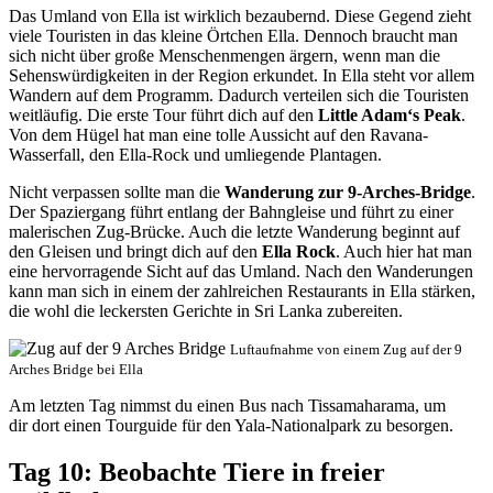
Das Umland von Ella ist wirklich bezaubernd. Diese Gegend zieht
viele Touristen in das kleine Örtchen Ella. Dennoch braucht man
sich nicht über große Menschenmengen ärgern, wenn man die
Sehenswürdigkeiten in der Region erkundet. In Ella steht vor allem
Wandern auf dem Programm. Dadurch verteilen sich die Touristen
weitläufig. Die erste Tour führt dich auf den
Little Adam‘s Peak
.
Von dem Hügel hat man eine tolle Aussicht auf den Ravana-
Wasserfall, den Ella-Rock und umliegende Plantagen.
Nicht verpassen sollte man die
Wanderung zur 9-Arches-Bridge
.
Der Spaziergang führt entlang der Bahngleise und führt zu einer
malerischen Zug-Brücke. Auch die letzte Wanderung beginnt auf
den Gleisen und bringt dich auf den
Ella Rock
. Auch hier hat man
eine hervorragende Sicht auf das Umland. Nach den Wanderungen
kann man sich in einem der zahlreichen Restaurants in Ella stärken,
die wohl die leckersten Gerichte in Sri Lanka zubereiten.
Luftaufnahme von einem Zug auf der 9
Arches Bridge bei Ella
Am letzten Tag nimmst du einen Bus nach Tissamaharama, um
dir dort einen Tourguide für den Yala-Nationalpark zu besorgen.
Tag 10: Beobachte Tiere in freier