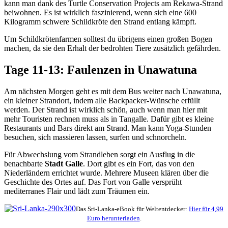
kann man dank des Turtle Conservation Projects am Rekawa-Strand
beiwohnen. Es ist wirklich faszinierend, wenn sich eine 600
Kilogramm schwere Schildkröte den Strand entlang kämpft.
Um Schildkrötenfarmen solltest du übrigens einen großen Bogen
machen, da sie den Erhalt der bedrohten Tiere zusätzlich gefährden.
Tage 11-13: Faulenzen in Unawatuna
Am nächsten Morgen geht es mit dem Bus weiter nach Unawatuna,
ein kleiner Strandort, indem alle Backpacker-Wünsche erfüllt
werden. Der Strand ist wirklich schön, auch wenn man hier mit
mehr Touristen rechnen muss als in Tangalle. Dafür gibt es kleine
Restaurants und Bars direkt am Strand. Man kann Yoga-Stunden
besuchen, sich massieren lassen, surfen und schnorcheln.
Für Abwechslung vom Strandleben sorgt ein Ausflug in die
benachbarte
Stadt Galle
. Dort gibt es ein Fort, das von den
Niederländern errichtet wurde. Mehrere Museen klären über die
Geschichte des Ortes auf. Das Fort von Galle versprüht
mediterranes Flair und lädt zum Träumen ein.
Das Sri-Lanka-eBook für Weltentdecker:
Hier für 4,99
Euro herunterladen
.