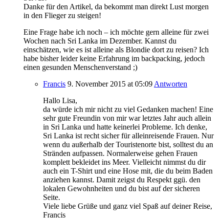
Danke für den Artikel, da bekommt man direkt Lust morgen
in den Flieger zu steigen!
Eine Frage habe ich noch – ich möchte gern alleine für zwei
Wochen nach Sri Lanka im Dezember. Kannst du
einschätzen, wie es ist alleine als Blondie dort zu reisen? Ich
habe bisher leider keine Erfahrung im backpacking, jedoch
einen gesunden Menschenverstand ;)
Francis
9. November 2015
at 05:09
Antworten
Hallo Lisa,
da würde ich mir nicht zu viel Gedanken machen! Eine
sehr gute Freundin von mir war letztes Jahr auch allein
in Sri Lanka und hatte keinerlei Probleme. Ich denke,
Sri Lanka ist recht sicher für alleinreisende Frauen. Nur
wenn du außerhalb der Touristenorte bist, solltest du an
Stränden aufpassen. Normalerweise gehen Frauen
komplett bekleidet ins Meer. Vielleicht nimmst du dir
auch ein T-Shirt und eine Hose mit, die du beim Baden
anziehen kannst. Damit zeigst du Respekt ggü. den
lokalen Gewohnheiten und du bist auf der sicheren
Seite.
Viele liebe Grüße und ganz viel Spaß auf deiner Reise,
Francis