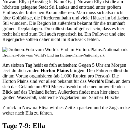
Nuwara Eliya (Ausstieg in Nanu Oya). Nuwara Eliya ist die am
höchsten gelegene Stadt Sri Lankas und entstand unter großem
Einfluss der britischen Kolonialherren. Man muss sich also nicht
über Golfplätze, die Pferderennbahn und viele Häuser im britischen
Stil wundern. Die Region ist außerdem bekannt für die traumhaft
grünen Teeplantagen. Du solltest darauf gefasst sein, dass es hier
recht kalt und zum Teil auch regnerisch ist. Ein Pullover und eine
Regenjacke sollten daher nicht im Rucksack fehlen.
Drohnen-Foto vom World’s End im Horton-Plains-Nationalpark
Am siebten Tag heißt es früh aufstehen: Gegen 5 Uhr am Morgen
lässt du dich zu den
Horton Plains
bringen. Den Fahrer solltest du
dir am Vortag organisieren (ab 1.000 Rupien pro Person). Die
Horton Plains sind vor allem bekannt für das
World‘s End
, an dem
sich das Gelände um 870 Meter absenkt und einen umwerfenden
Blick auf das Umland liefert. Außerdem findet man hier einen
großen Wasserfall, zahlreiche Vogelarten und Sambar-Hirsche.
Zurück in Nuwara Eliya wird es Zeit zu packen und die Zugstrecke
weiter nach Ella zu fahren.
Tage 7-9: Ella