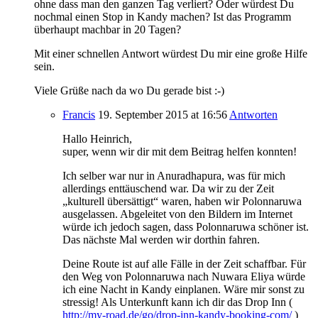
ohne dass man den ganzen Tag verliert? Oder würdest Du
nochmal einen Stop in Kandy machen? Ist das Programm
überhaupt machbar in 20 Tagen?
Mit einer schnellen Antwort würdest Du mir eine große Hilfe
sein.
Viele Grüße nach da wo Du gerade bist :-)
Francis
19. September 2015
at 16:56
Antworten
Hallo Heinrich,
super, wenn wir dir mit dem Beitrag helfen konnten!
Ich selber war nur in Anuradhapura, was für mich
allerdings enttäuschend war. Da wir zu der Zeit
„kulturell übersättigt“ waren, haben wir Polonnaruwa
ausgelassen. Abgeleitet von den Bildern im Internet
würde ich jedoch sagen, dass Polonnaruwa schöner ist.
Das nächste Mal werden wir dorthin fahren.
Deine Route ist auf alle Fälle in der Zeit schaffbar. Für
den Weg von Polonnaruwa nach Nuwara Eliya würde
ich eine Nacht in Kandy einplanen. Wäre mir sonst zu
stressig! Als Unterkunft kann ich dir das Drop Inn (
http://my-road.de/go/drop-inn-kandy-booking-com/
)