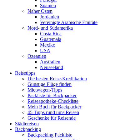
Spanien
Naher Osten
Jordanien
Vereinigte Arabische Emirate
Nord- und Südamerika
Costa Rica
Guatemala
Mexiko
USA
Ozeanien
Australien
Neuseeland
Reisetipps
Die besten Reise-Kreditkarten
Günstige Flüge finden
Mietwagen-Tipps
Packliste für Backpacker
Reiseapotheke-Checkliste
Mein Buch für Backpacker
45 Tipps rund ums Reisen
Geschenke für Reisende
Städtereisen
Backpacking
Backpacking Packliste