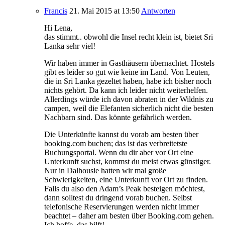
Francis
21. Mai 2015
at 13:50
Antworten
Hi Lena,
das stimmt.. obwohl die Insel recht klein ist, bietet Sri
Lanka sehr viel!
Wir haben immer in Gasthäusern übernachtet. Hostels
gibt es leider so gut wie keine im Land. Von Leuten,
die in Sri Lanka gezeltet haben, habe ich bisher noch
nichts gehört. Da kann ich leider nicht weiterhelfen.
Allerdings würde ich davon abraten in der Wildnis zu
campen, weil die Elefanten sicherlich nicht die besten
Nachbarn sind. Das könnte gefährlich werden.
Die Unterkünfte kannst du vorab am besten über
booking.com buchen; das ist das verbreitetste
Buchungsportal. Wenn du dir aber vor Ort eine
Unterkunft suchst, kommst du meist etwas günstiger.
Nur in Dalhousie hatten wir mal große
Schwierigkeiten, eine Unterkunft vor Ort zu finden.
Falls du also den Adam’s Peak besteigen möchtest,
dann solltest du dringend vorab buchen. Selbst
telefonische Reservierungen werden nicht immer
beachtet – daher am besten über Booking.com gehen.
Ich hoffe, das hilft!