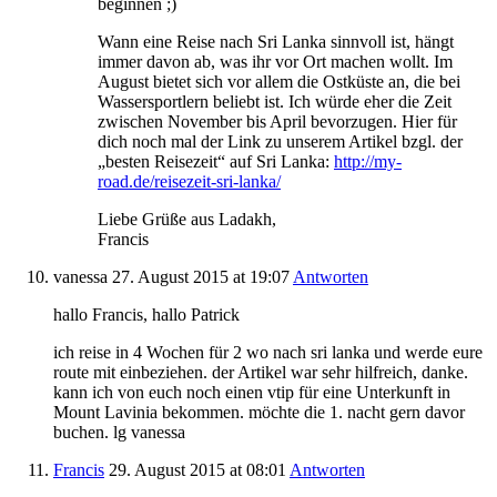
beginnen ;)
Wann eine Reise nach Sri Lanka sinnvoll ist, hängt
immer davon ab, was ihr vor Ort machen wollt. Im
August bietet sich vor allem die Ostküste an, die bei
Wassersportlern beliebt ist. Ich würde eher die Zeit
zwischen November bis April bevorzugen. Hier für
dich noch mal der Link zu unserem Artikel bzgl. der
„besten Reisezeit“ auf Sri Lanka:
http://my-
road.de/reisezeit-sri-lanka/
Liebe Grüße aus Ladakh,
Francis
vanessa
27. August 2015
at 19:07
Antworten
hallo Francis, hallo Patrick
ich reise in 4 Wochen für 2 wo nach sri lanka und werde eure
route mit einbeziehen. der Artikel war sehr hilfreich, danke.
kann ich von euch noch einen vtip für eine Unterkunft in
Mount Lavinia bekommen. möchte die 1. nacht gern davor
buchen. lg vanessa
Francis
29. August 2015
at 08:01
Antworten