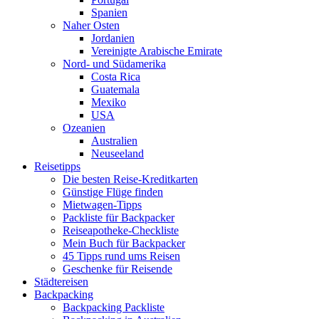
Spanien
Naher Osten
Jordanien
Vereinigte Arabische Emirate
Nord- und Südamerika
Costa Rica
Guatemala
Mexiko
USA
Ozeanien
Australien
Neuseeland
Reisetipps
Die besten Reise-Kreditkarten
Günstige Flüge finden
Mietwagen-Tipps
Packliste für Backpacker
Reiseapotheke-Checkliste
Mein Buch für Backpacker
45 Tipps rund ums Reisen
Geschenke für Reisende
Städtereisen
Backpacking
Backpacking Packliste