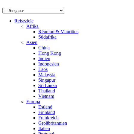
Reiseziele
Afrika
Réunion & Mauritius
Südafrika
Asien
China
Hong Kong
Indien
Indonesien
Laos
Malaysia
Singapur
Sri Lanka
Thailand
Vietnam
Europa
Estland
Finnland
Frankreich
Großbritannien
Italien
Portugal