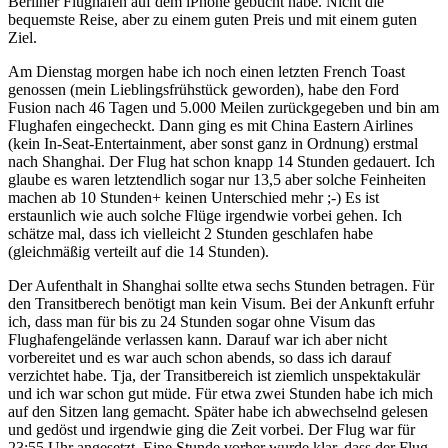
Berliner Flughafen auf dem iPhone gebucht habe. Nicht die
bequemste Reise, aber zu einem guten Preis und mit einem guten
Ziel.
Am Dienstag morgen habe ich noch einen letzten French Toast
genossen (mein Lieblingsfrühstück geworden), habe den Ford
Fusion nach 46 Tagen und 5.000 Meilen zurückgegeben und bin am
Flughafen eingecheckt. Dann ging es mit China Eastern Airlines
(kein In-Seat-Entertainment, aber sonst ganz in Ordnung) erstmal
nach Shanghai. Der Flug hat schon knapp 14 Stunden gedauert. Ich
glaube es waren letztendlich sogar nur 13,5 aber solche Feinheiten
machen ab 10 Stunden+ keinen Unterschied mehr ;-) Es ist
erstaunlich wie auch solche Flüge irgendwie vorbei gehen. Ich
schätze mal, dass ich vielleicht 2 Stunden geschlafen habe
(gleichmäßig verteilt auf die 14 Stunden).
Der Aufenthalt in Shanghai sollte etwa sechs Stunden betragen. Für
den Transitberech benötigt man kein Visum. Bei der Ankunft erfuhr
ich, dass man für bis zu 24 Stunden sogar ohne Visum das
Flughafengelände verlassen kann. Darauf war ich aber nicht
vorbereitet und es war auch schon abends, so dass ich darauf
verzichtet habe. Tja, der Transitbereich ist ziemlich unspektakulär
und ich war schon gut müde. Für etwa zwei Stunden habe ich mich
auf den Sitzen lang gemacht. Später habe ich abwechselnd gelesen
und gedöst und irgendwie ging die Zeit vorbei. Der Flug war für
23:55 Uhr angesetzt. Eine Stunde vorher wurde klar, dass der Flug