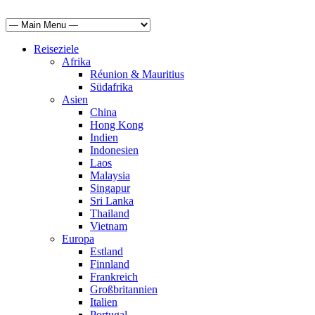
Reiseziele
Afrika
Réunion & Mauritius
Südafrika
Asien
China
Hong Kong
Indien
Indonesien
Laos
Malaysia
Singapur
Sri Lanka
Thailand
Vietnam
Europa
Estland
Finnland
Frankreich
Großbritannien
Italien
Portugal