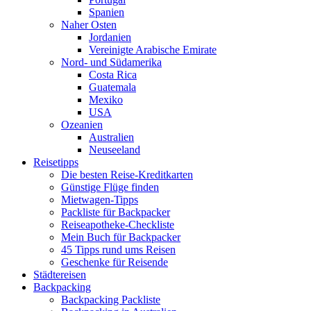
Spanien
Naher Osten
Jordanien
Vereinigte Arabische Emirate
Nord- und Südamerika
Costa Rica
Guatemala
Mexiko
USA
Ozeanien
Australien
Neuseeland
Reisetipps
Die besten Reise-Kreditkarten
Günstige Flüge finden
Mietwagen-Tipps
Packliste für Backpacker
Reiseapotheke-Checkliste
Mein Buch für Backpacker
45 Tipps rund ums Reisen
Geschenke für Reisende
Städtereisen
Backpacking
Backpacking Packliste