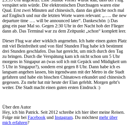
verspätet sein würde. Die elektronischen Durchsagen waren eine
Qual. Erst zwei Minuten auf chinesisch, dann das gleiche noch mal
auf Englisch und nur die letzten Worte waren relevant: „….. the new
departure time …. will be announced later“. Dankeschön :) Das
ging ein paar Mal so. Gegen 2:30 Uhr in der Nacht hob der Flieger
dann ab. Das Terminal war zu dem Zeitpunkt „schon“ komplett leer.
Dieser Flug war aber wirklich angenehm. Ich hatte einen guten Platz
mit viel Beinfreiheit und von fünf Stunden Flug habe ich bestimmt
drei Stunden geschlafen. Das hat gereicht, um mich durch den Tag
zu bringen. Durch die Verspätung kam ich nicht schon um 5 Uhr
morgens in Singapur an (was soll ich mit Gepäck und Müdigkeit um
5 Uhr in Singapur?), sondern erst gegen 8 Uhr. Dann habe ich es
langsam angehen lassen, bin irgendwann mit der Metro in die Stadt
gefahren und habe ein bisschen Chinatown erkundet und chinesisch
gegessen. Zu mehr hat mir heute der Elan gefehlt. Morgen geht’s
weiter. Die Stadt macht einen guten ersten Eindruck :)
Über den Autor
Hey, ich bin Patrick. Seit 2012 schreibe ich hier über meine Reisen.
Folge mir bei
Facebook
und
Instagram
. Du möchtest
mehr über
mich erfahren
?