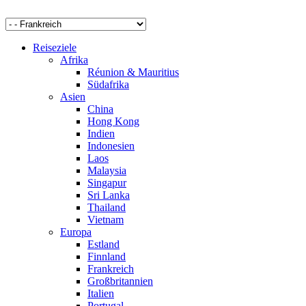
Reiseziele
Afrika
Réunion & Mauritius
Südafrika
Asien
China
Hong Kong
Indien
Indonesien
Laos
Malaysia
Singapur
Sri Lanka
Thailand
Vietnam
Europa
Estland
Finnland
Frankreich
Großbritannien
Italien
Portugal