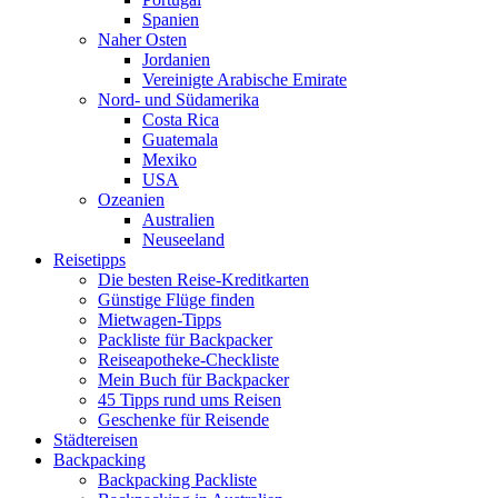
Spanien
Naher Osten
Jordanien
Vereinigte Arabische Emirate
Nord- und Südamerika
Costa Rica
Guatemala
Mexiko
USA
Ozeanien
Australien
Neuseeland
Reisetipps
Die besten Reise-Kreditkarten
Günstige Flüge finden
Mietwagen-Tipps
Packliste für Backpacker
Reiseapotheke-Checkliste
Mein Buch für Backpacker
45 Tipps rund ums Reisen
Geschenke für Reisende
Städtereisen
Backpacking
Backpacking Packliste