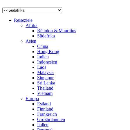
Reiseziele
Afrika
Réunion & Mauritius
Südafrika
Asien
China
Hong Kong
Indien
Indonesien
Laos
Malaysia
Singapur
Sri Lanka
Thailand
Vietnam
Europa
Estland
Finnland
Frankreich
Großbritannien
Italien
Portugal