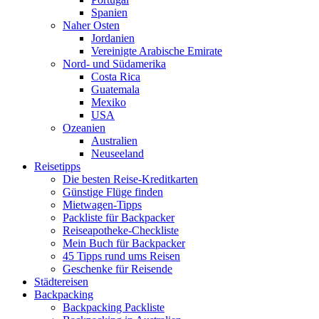
Spanien
Naher Osten
Jordanien
Vereinigte Arabische Emirate
Nord- und Südamerika
Costa Rica
Guatemala
Mexiko
USA
Ozeanien
Australien
Neuseeland
Reisetipps
Die besten Reise-Kreditkarten
Günstige Flüge finden
Mietwagen-Tipps
Packliste für Backpacker
Reiseapotheke-Checkliste
Mein Buch für Backpacker
45 Tipps rund ums Reisen
Geschenke für Reisende
Städtereisen
Backpacking
Backpacking Packliste