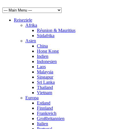
Reiseziele
Afrika
Réunion & Mauritius
Südafrika
Asien
China
Hong Kong
Indien
Indonesien
Laos
Malaysia
Singapur
Sri Lanka
Thailand
Vietnam
Europa
Estland
Finnland
Frankreich
Großbritannien
Italien
Portugal