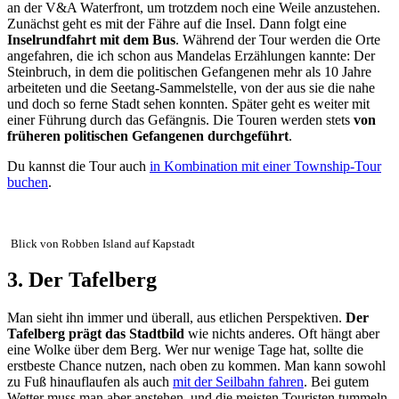
an der V&A Waterfront, um trotzdem noch eine Weile anzustehen.
Zunächst geht es mit der Fähre auf die Insel. Dann folgt eine
Inselrundfahrt mit dem Bus
. Während der Tour werden die Orte
angefahren, die ich schon aus Mandelas Erzählungen kannte: Der
Steinbruch, in dem die politischen Gefangenen mehr als 10 Jahre
arbeiteten und die Seetang-Sammelstelle, von der aus sie die nahe
und doch so ferne Stadt sehen konnten. Später geht es weiter mit
einer Führung durch das Gefängnis. Die Touren werden stets
von
früheren politischen Gefangenen durchgeführt
.
Du kannst die Tour auch
in Kombination mit einer Township-Tour
buchen
.
Blick von Robben Island auf Kapstadt
3. Der Tafelberg
Man sieht ihn immer und überall, aus etlichen Perspektiven.
Der
Tafelberg prägt das Stadtbild
wie nichts anderes. Oft hängt aber
eine Wolke über dem Berg. Wer nur wenige Tage hat, sollte die
erstbeste Chance nutzen, nach oben zu kommen. Man kann sowohl
zu Fuß hinauflaufen als auch
mit der Seilbahn fahren
. Bei gutem
Wetter muss man aber anstehen, und die meisten Touristen tummeln