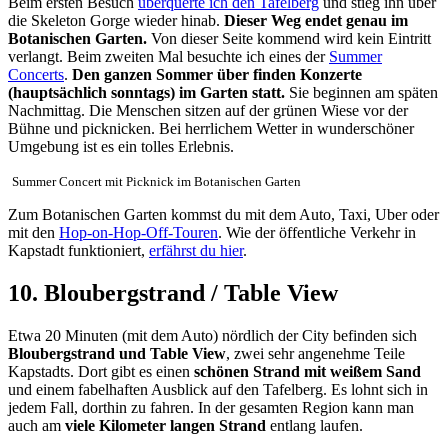
Beim ersten Besuch
überquerte ich den Tafelberg
und stieg ihn über
die Skeleton Gorge wieder hinab.
Dieser Weg endet genau im
Botanischen Garten.
Von dieser Seite kommend wird kein Eintritt
verlangt. Beim zweiten Mal besuchte ich eines der
Summer
Concerts
.
Den ganzen Sommer über finden Konzerte
(hauptsächlich sonntags) im Garten statt.
Sie beginnen am späten
Nachmittag. Die Menschen sitzen auf der grünen Wiese vor der
Bühne und picknicken. Bei herrlichem Wetter in wunderschöner
Umgebung ist es ein tolles Erlebnis.
Summer Concert mit Picknick im Botanischen Garten
Zum Botanischen Garten kommst du mit dem Auto, Taxi, Uber oder
mit den
Hop-on-Hop-Off-Touren
. Wie der öffentliche Verkehr in
Kapstadt funktioniert,
erfährst du hier
.
10. Bloubergstrand / Table View
Etwa 20 Minuten (mit dem Auto) nördlich der City befinden sich
Bloubergstrand und Table View
, zwei sehr angenehme Teile
Kapstadts. Dort gibt es einen
schönen Strand mit weißem Sand
und einem fabelhaften Ausblick auf den Tafelberg. Es lohnt sich in
jedem Fall, dorthin zu fahren. In der gesamten Region kann man
auch am
viele Kilometer langen Strand
entlang laufen.