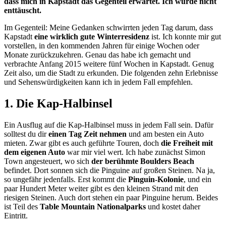
dass mich in Kapstadt das Gegenteil erwartet. Ich wurde nicht
enttäuscht.
Im Gegenteil: Meine Gedanken schwirrten jeden Tag darum, dass
Kapstadt
eine wirklich gute Winterresidenz
ist. Ich konnte mir gut
vorstellen, in den kommenden Jahren für einige Wochen oder
Monate zurückzukehren. Genau das habe ich gemacht und
verbrachte Anfang 2015 weitere fünf Wochen in Kapstadt. Genug
Zeit also, um die Stadt zu erkunden. Die folgenden zehn Erlebnisse
und Sehenswürdigkeiten kann ich in jedem Fall empfehlen.
1. Die Kap-Halbinsel
Ein Ausflug auf die Kap-Halbinsel muss in jedem Fall sein. Dafür
solltest du dir
einen Tag Zeit nehmen
und am besten ein Auto
mieten. Zwar gibt es auch geführte Touren, doch
die Freiheit mit
dem eigenen Auto
war mir viel wert. Ich habe zunächst Simon
Town angesteuert, wo sich
der berühmte Boulders Beach
befindet. Dort sonnen sich die Pinguine auf großen Steinen. Na ja,
so ungefähr jedenfalls. Erst kommt die
Pinguin-Kolonie
, und ein
paar Hundert Meter weiter gibt es den kleinen Strand mit den
riesigen Steinen. Auch dort stehen ein paar Pinguine herum. Beides
ist Teil des
Table Mountain Nationalparks
und kostet daher
Eintritt.