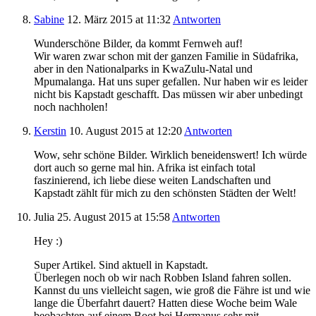
Sabine
12. März 2015
at 11:32
Antworten
Wunderschöne Bilder, da kommt Fernweh auf!
Wir waren zwar schon mit der ganzen Familie in Südafrika,
aber in den Nationalparks in KwaZulu-Natal und
Mpumalanga. Hat uns super gefallen. Nur haben wir es leider
nicht bis Kapstadt geschafft. Das müssen wir aber unbedingt
noch nachholen!
Kerstin
10. August 2015
at 12:20
Antworten
Wow, sehr schöne Bilder. Wirklich beneidenswert! Ich würde
dort auch so gerne mal hin. Afrika ist einfach total
faszinierend, ich liebe diese weiten Landschaften und
Kapstadt zählt für mich zu den schönsten Städten der Welt!
Julia
25. August 2015
at 15:58
Antworten
Hey :)
Super Artikel. Sind aktuell in Kapstadt.
Überlegen noch ob wir nach Robben Island fahren sollen.
Kannst du uns vielleicht sagen, wie groß die Fähre ist und wie
lange die Überfahrt dauert? Hatten diese Woche beim Wale
beobachten auf einem Boot bei Hermanus sehr mit