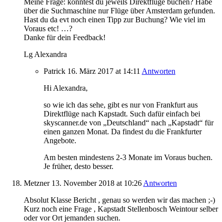
Meine Frage: konntest du jeweils Direktflüge buchen? Habe
über die Suchmaschine nur Flüge über Amsterdam gefunden.
Hast du da evt noch einen Tipp zur Buchung? Wie viel im
Voraus etc! …?
Danke für dein Feedback!
Lg Alexandra
Patrick
16. März 2017
at 14:11
Antworten
Hi Alexandra,
so wie ich das sehe, gibt es nur von Frankfurt aus
Direktflüge nach Kapstadt. Such dafür einfach bei
skyscanner.de von „Deutschland“ nach „Kapstadt“ für
einen ganzen Monat. Da findest du die Frankfurter
Angebote.
Am besten mindestens 2-3 Monate im Voraus buchen.
Je früher, desto besser.
Metzner
13. November 2018
at 10:26
Antworten
Absolut Klasse Bericht , genau so werden wir das machen ;-)
Kurz noch eine Frage , Kapstadt Stellenbosch Weintour selber
oder vor Ort jemanden suchen.