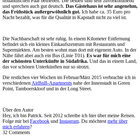
holländischen Paar betrieben. Die beiden sind sehr zuvorkommend
und sprechen auch gut deutsch.
Das Gästehaus ist sehr angenehm,
das Frühstück außergewöhnlich gut.
Ich habe ca. 35 Euro pro
Nacht bezahlt, was für die Qualität in Kapstadt nicht zu viel ist.
Die Nachbarschaft ist sehr ruhig. In einem Kilometer Entfernung
befindet sich ein kleines Einkaufszentrum mit Restaurants und
Supermärkten. Am besten wohnt man dort mit eigenem Auto. In der
Nähe fährt aber auch ein Bus (Linie T01).
Es war für mich eine
der schönsten Unterkünfte in Südafrika.
Und das in einem Land,
das vor schönen Unterkünften nur so strotzt.
Die restlichen vier Wochen im Februar/März 2015 verbrachte ich in
verschiedenen
AirBnB-Apartments
nahe der Innenstadt in Green
Point, Tamboerskloof und in der Long Street.
Über den Autor
Hey, ich bin Patrick. Seit 2012 schreibe ich hier über meine Reisen.
Folge mir bei
Facebook
und
Instagram
. Du möchtest
mehr über
mich erfahren
?
32 Comments