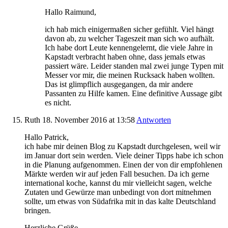
Hallo Raimund,
ich hab mich einigermaßen sicher gefühlt. Viel hängt
davon ab, zu welcher Tageszeit man sich wo aufhält.
Ich habe dort Leute kennengelernt, die viele Jahre in
Kapstadt verbracht haben ohne, dass jemals etwas
passiert wäre. Leider standen mal zwei junge Typen mit
Messer vor mir, die meinen Rucksack haben wollten.
Das ist glimpflich ausgegangen, da mir andere
Passanten zu Hilfe kamen. Eine definitive Aussage gibt
es nicht.
Ruth
18. November 2016
at 13:58
Antworten
Hallo Patrick,
ich habe mir deinen Blog zu Kapstadt durchgelesen, weil wir
im Januar dort sein werden. Viele deiner Tipps habe ich schon
in die Planung aufgenommen. Einen der von dir empfohlenen
Märkte werden wir auf jeden Fall besuchen. Da ich gerne
international koche, kannst du mir vielleicht sagen, welche
Zutaten und Gewürze man unbedingt von dort mitnehmen
sollte, um etwas von Südafrika mit in das kalte Deutschland
bringen.
Herzliche Grüße