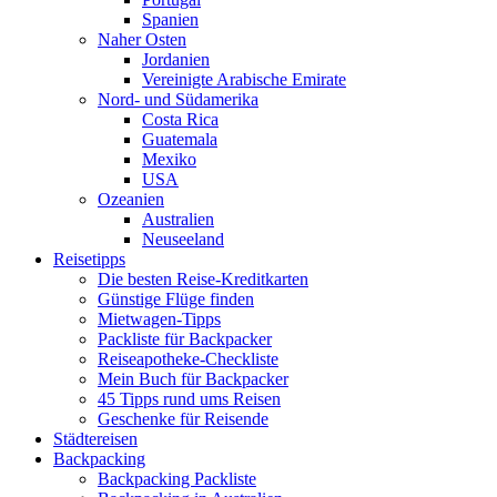
Spanien
Naher Osten
Jordanien
Vereinigte Arabische Emirate
Nord- und Südamerika
Costa Rica
Guatemala
Mexiko
USA
Ozeanien
Australien
Neuseeland
Reisetipps
Die besten Reise-Kreditkarten
Günstige Flüge finden
Mietwagen-Tipps
Packliste für Backpacker
Reiseapotheke-Checkliste
Mein Buch für Backpacker
45 Tipps rund ums Reisen
Geschenke für Reisende
Städtereisen
Backpacking
Backpacking Packliste