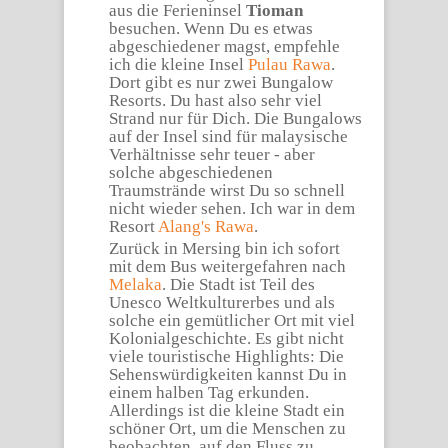
aus die Ferieninsel
Tioman
besuchen. Wenn Du es etwas
abgeschiedener magst, empfehle
ich die kleine Insel
Pulau Rawa
.
Dort gibt es nur zwei Bungalow
Resorts. Du hast also sehr viel
Strand nur für Dich. Die Bungalows
auf der Insel sind für malaysische
Verhältnisse sehr teuer - aber
solche abgeschiedenen
Traumstrände wirst Du so schnell
nicht wieder sehen. Ich war in dem
Resort
Alang's Rawa
.
Zurück in Mersing bin ich sofort
mit dem Bus weitergefahren nach
Melaka
. Die Stadt ist Teil des
Unesco Weltkulturerbes und als
solche ein gemütlicher Ort mit viel
Kolonialgeschichte. Es gibt nicht
viele touristische Highlights: Die
Sehenswürdigkeiten kannst Du in
einem halben Tag erkunden.
Allerdings ist die kleine Stadt ein
schöner Ort, um die Menschen zu
beobachten, auf den Fluss zu