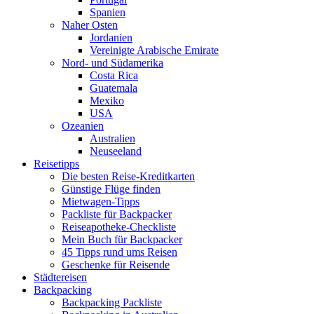
Spanien
Naher Osten
Jordanien
Vereinigte Arabische Emirate
Nord- und Südamerika
Costa Rica
Guatemala
Mexiko
USA
Ozeanien
Australien
Neuseeland
Reisetipps
Die besten Reise-Kreditkarten
Günstige Flüge finden
Mietwagen-Tipps
Packliste für Backpacker
Reiseapotheke-Checkliste
Mein Buch für Backpacker
45 Tipps rund ums Reisen
Geschenke für Reisende
Städtereisen
Backpacking
Backpacking Packliste