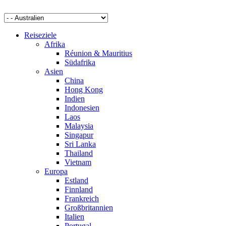
Reiseziele
Afrika
Réunion & Mauritius
Südafrika
Asien
China
Hong Kong
Indien
Indonesien
Laos
Malaysia
Singapur
Sri Lanka
Thailand
Vietnam
Europa
Estland
Finnland
Frankreich
Großbritannien
Italien
Portugal