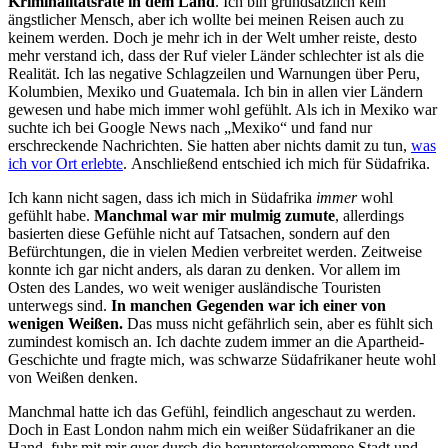
Kriminalitätsrate in dem Land
. Ich bin grundsätzlich kein
ängstlicher Mensch, aber ich wollte bei meinen Reisen auch zu
keinem werden. Doch je mehr ich in der Welt umher reiste, desto
mehr verstand ich, dass der Ruf vieler Länder schlechter ist als die
Realität. Ich las negative Schlagzeilen und Warnungen über Peru,
Kolumbien, Mexiko und Guatemala. Ich bin in allen vier Ländern
gewesen und habe mich immer wohl gefühlt. Als ich in Mexiko war
suchte ich bei Google News nach „Mexiko“ und fand nur
erschreckende Nachrichten. Sie hatten aber nichts damit zu tun,
was
ich vor Ort erlebte
. Anschließend entschied ich mich für Südafrika.
Ich kann nicht sagen, dass ich mich in Südafrika
immer
wohl
gefühlt habe.
Manchmal war mir mulmig zumute
, allerdings
basierten diese Gefühle nicht auf Tatsachen, sondern auf den
Befürchtungen, die in vielen Medien verbreitet werden. Zeitweise
konnte ich gar nicht anders, als daran zu denken. Vor allem im
Osten des Landes, wo weit weniger ausländische Touristen
unterwegs sind.
In manchen Gegenden war ich einer von
wenigen Weißen.
Das muss nicht gefährlich sein, aber es fühlt sich
zumindest komisch an. Ich dachte zudem immer an die Apartheid-
Geschichte und fragte mich, was schwarze Südafrikaner heute wohl
von Weißen denken.
Manchmal hatte ich das Gefühl, feindlich angeschaut zu werden.
Doch in East London nahm mich ein weißer Südafrikaner an die
Hand, fuhr mit mir quer durch die heruntergekommene Stadt und