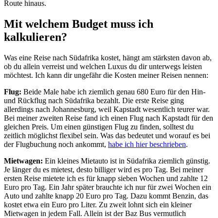
Route hinaus.
Mit welchem Budget muss ich
kalkulieren?
Was eine Reise nach Südafrika kostet, hängt am stärksten davon ab,
ob du allein verreist und welchen Luxus du dir unterwegs leisten
möchtest. Ich kann dir ungefähr die Kosten meiner Reisen nennen:
Flug:
Beide Male habe ich ziemlich genau 680 Euro für den Hin-
und Rückflug nach Südafrika bezahlt. Die erste Reise ging
allerdings nach Johannesburg, weil Kapstadt wesentlich teurer war.
Bei meiner zweiten Reise fand ich einen Flug nach Kapstadt für den
gleichen Preis. Um einen günstigen Flug zu finden, solltest du
zeitlich möglichst flexibel sein. Was das bedeutet und worauf es bei
der Flugbuchung noch ankommt,
habe ich hier beschrieben
.
Mietwagen:
Ein kleines Mietauto ist in Südafrika ziemlich günstig.
Je länger du es mietest, desto billiger wird es pro Tag. Bei meiner
ersten Reise mietete ich es für knapp sieben Wochen und zahlte 12
Euro pro Tag. Ein Jahr später brauchte ich nur für zwei Wochen ein
Auto und zahlte knapp 20 Euro pro Tag. Dazu kommt Benzin, das
kostet etwa ein Euro pro Liter. Zu zweit lohnt sich ein kleiner
Mietwagen in jedem Fall. Allein ist der Baz Bus vermutlich