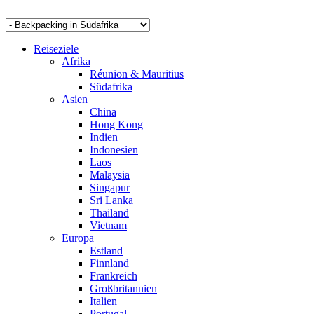
Reiseziele
Afrika
Réunion & Mauritius
Südafrika
Asien
China
Hong Kong
Indien
Indonesien
Laos
Malaysia
Singapur
Sri Lanka
Thailand
Vietnam
Europa
Estland
Finnland
Frankreich
Großbritannien
Italien
Portugal