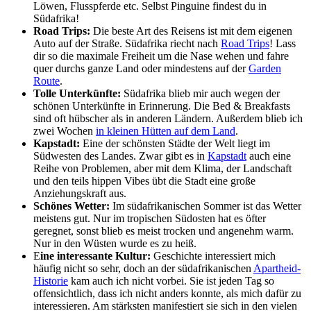
Löwen, Flusspferde etc. Selbst Pinguine findest du in
Südafrika!
Road Trips:
Die beste Art des Reisens ist mit dem eigenen
Auto auf der Straße. Südafrika riecht nach
Road Trips
! Lass
dir so die maximale Freiheit um die Nase wehen und fahre
quer durchs ganze Land oder mindestens auf der
Garden
Route
.
Tolle Unterkünfte:
Südafrika blieb mir auch wegen der
schönen Unterkünfte in Erinnerung. Die Bed & Breakfasts
sind oft hübscher als in anderen Ländern. Außerdem blieb ich
zwei Wochen
in kleinen Hütten auf dem Land
.
Kapstadt:
Eine der schönsten Städte der Welt liegt im
Südwesten des Landes. Zwar gibt es in
Kapstadt
auch eine
Reihe von Problemen, aber mit dem Klima, der Landschaft
und den teils hippen Vibes übt die Stadt eine große
Anziehungskraft aus.
Schönes Wetter:
Im südafrikanischen Sommer ist das Wetter
meistens gut. Nur im tropischen Südosten hat es öfter
geregnet, sonst blieb es meist trocken und angenehm warm.
Nur in den Wüsten wurde es zu heiß.
E
ine interessante Kultur:
Geschichte interessiert mich
häufig nicht so sehr, doch an der südafrikanischen
Apartheid-
Historie
kam auch ich nicht vorbei. Sie ist jeden Tag so
offensichtlich, dass ich nicht anders konnte, als mich dafür zu
interessieren. Am stärksten manifestiert sie sich in den vielen