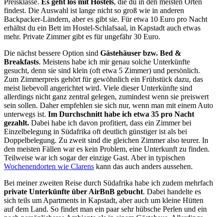
Preisklasse.
Es geht los mit Hostels
, die du in den meisten Orten
findest. Die Auswahl ist lange nicht so groß wie in anderen
Backpacker-Ländern, aber es gibt sie. Für etwa 10 Euro pro Nacht
erhältst du ein Bett im Hostel-Schlafsaal, in Kapstadt auch etwas
mehr. Private Zimmer gibt es für ungefähr 30 Euro.
Die nächst bessere Option sind
Gästehäuser bzw. Bed &
Breakfasts
. Meistens habe ich mir genau solche Unterkünfte
gesucht, denn sie sind klein (oft etwa 5 Zimmer) und persönlich.
Zum Zimmerpreis gehört für gewöhnlich ein Frühstück dazu, das
meist liebevoll angerichtet wird. Viele dieser Unterkünfte sind
allerdings nicht ganz zentral gelegen, zumindest wenn sie preiswert
sein sollen. Daher empfehlen sie sich nur, wenn man mit einem Auto
unterwegs ist.
Im Durchschnitt habe ich etwa 35 pro Nacht
gezahlt.
Dabei habe ich davon profitiert, dass ein Zimmer bei
Einzelbelegung in Südafrika oft deutlich günstiger ist als bei
Doppelbelegung. Zu zweit sind die gleichen Zimmer also teurer. In
den meisten Fällen war es kein Problem, eine Unterkunft zu finden.
Teilweise war ich sogar der einzige Gast. Aber in typischen
Wochenendorten wie Clarens
kann das auch anders aussehen.
Bei meiner zweiten Reise durch Südafrika habe ich zudem mehrfach
private Unterkünfte über AirBnB gebucht
. Dabei handelte es
sich teils um Apartments in Kapstadt, aber auch um kleine Hütten
auf dem Land. So findet man ein paar sehr hübsche Perlen und ein