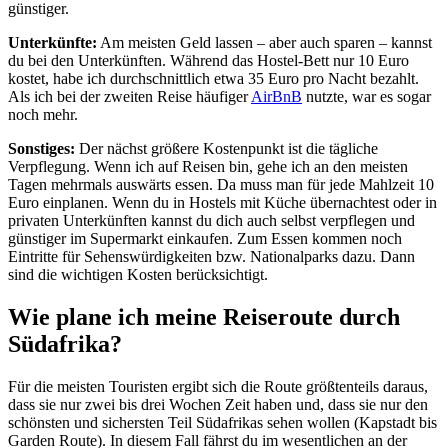
günstiger.
Unterkünfte:
Am meisten Geld lassen – aber auch sparen – kannst
du bei den Unterkünften. Während das Hostel-Bett nur 10 Euro
kostet, habe ich durchschnittlich etwa 35 Euro pro Nacht bezahlt.
Als ich bei der zweiten Reise häufiger
AirBnB
nutzte, war es sogar
noch mehr.
Sonstiges:
Der nächst größere Kostenpunkt ist die tägliche
Verpflegung. Wenn ich auf Reisen bin, gehe ich an den meisten
Tagen mehrmals auswärts essen. Da muss man für jede Mahlzeit 10
Euro einplanen. Wenn du in Hostels mit Küche übernachtest oder in
privaten Unterkünften kannst du dich auch selbst verpflegen und
günstiger im Supermarkt einkaufen. Zum Essen kommen noch
Eintritte für Sehenswürdigkeiten bzw. Nationalparks dazu. Dann
sind die wichtigen Kosten berücksichtigt.
Wie plane ich meine Reiseroute durch
Südafrika?
Für die meisten Touristen ergibt sich die Route größtenteils daraus,
dass sie nur zwei bis drei Wochen Zeit haben und, dass sie nur den
schönsten und sichersten Teil Südafrikas sehen wollen (Kapstadt bis
Garden Route). In diesem Fall fährst du im wesentlichen an der