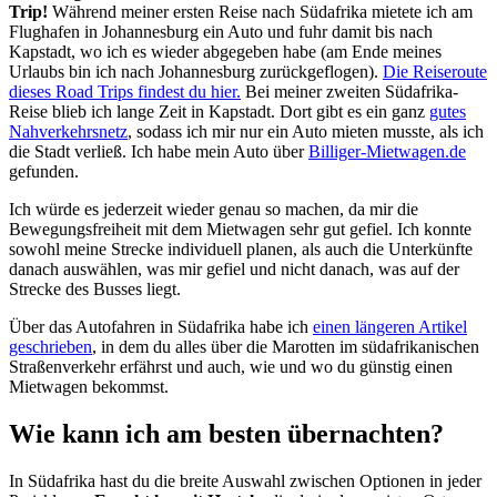
Trip!
Während meiner ersten Reise nach Südafrika mietete ich am
Flughafen in Johannesburg ein Auto und fuhr damit bis nach
Kapstadt, wo ich es wieder abgegeben habe (am Ende meines
Urlaubs bin ich nach Johannesburg zurückgeflogen).
Die Reiseroute
dieses Road Trips findest du hier.
Bei meiner zweiten Südafrika-
Reise blieb ich lange Zeit in Kapstadt. Dort gibt es ein ganz
gutes
Nahverkehrsnetz
, sodass ich mir nur ein Auto mieten musste, als ich
die Stadt verließ. Ich habe mein Auto über
Billiger-Mietwagen.de
gefunden.
Ich würde es jederzeit wieder genau so machen, da mir die
Bewegungsfreiheit mit dem Mietwagen sehr gut gefiel. Ich konnte
sowohl meine Strecke individuell planen, als auch die Unterkünfte
danach auswählen, was mir gefiel und nicht danach, was auf der
Strecke des Busses liegt.
Über das Autofahren in Südafrika habe ich
einen längeren Artikel
geschrieben
, in dem du alles über die Marotten im südafrikanischen
Straßenverkehr erfährst und auch, wie und wo du günstig einen
Mietwagen bekommst.
Wie kann ich am besten übernachten?
In Südafrika hast du die breite Auswahl zwischen Optionen in jeder