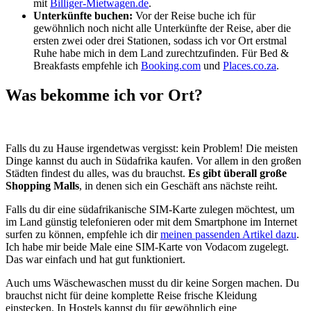
mit
Billiger-Mietwagen.de
.
Unterkünfte buchen:
Vor der Reise buche ich für
gewöhnlich noch nicht alle Unterkünfte der Reise, aber die
ersten zwei oder drei Stationen, sodass ich vor Ort erstmal
Ruhe habe mich in dem Land zurechtzufinden. Für Bed &
Breakfasts empfehle ich
Booking.com
und
Places.co.za
.
Was bekomme ich vor Ort?
Falls du zu Hause irgendetwas vergisst: kein Problem! Die meisten
Dinge kannst du auch in Südafrika kaufen. Vor allem in den großen
Städten findest du alles, was du brauchst.
Es gibt überall große
Shopping Malls
, in denen sich ein Geschäft ans nächste reiht.
Falls du dir eine südafrikanische SIM-Karte zulegen möchtest, um
im Land günstig telefonieren oder mit dem Smartphone im Internet
surfen zu können, empfehle ich dir
meinen passenden Artikel dazu
.
Ich habe mir beide Male eine SIM-Karte von Vodacom zugelegt.
Das war einfach und hat gut funktioniert.
Auch ums Wäschewaschen musst du dir keine Sorgen machen. Du
brauchst nicht für deine komplette Reise frische Kleidung
einstecken. In Hostels kannst du für gewöhnlich eine