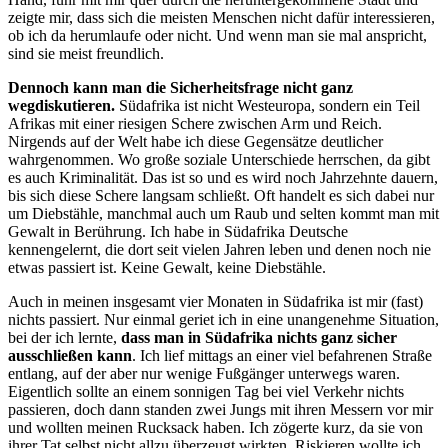
zeigte mir, dass sich die meisten Menschen nicht dafür interessieren,
ob ich da herumlaufe oder nicht. Und wenn man sie mal anspricht,
sind sie meist freundlich.
Dennoch kann man die Sicherheitsfrage nicht ganz
wegdiskutieren.
Südafrika ist nicht Westeuropa, sondern ein Teil
Afrikas mit einer riesigen Schere zwischen Arm und Reich.
Nirgends auf der Welt habe ich diese Gegensätze deutlicher
wahrgenommen. Wo große soziale Unterschiede herrschen, da gibt
es auch Kriminalität. Das ist so und es wird noch Jahrzehnte dauern,
bis sich diese Schere langsam schließt. Oft handelt es sich dabei nur
um Diebstähle, manchmal auch um Raub und selten kommt man mit
Gewalt in Berührung. Ich habe in Südafrika Deutsche
kennengelernt, die dort seit vielen Jahren leben und denen noch nie
etwas passiert ist. Keine Gewalt, keine Diebstähle.
Auch in meinen insgesamt vier Monaten in Südafrika ist mir (fast)
nichts passiert. Nur einmal geriet ich in eine unangenehme Situation,
bei der ich lernte,
dass man in Südafrika nichts ganz sicher
ausschließen kann
. Ich lief mittags an einer viel befahrenen Straße
entlang, auf der aber nur wenige Fußgänger unterwegs waren.
Eigentlich sollte an einem sonnigen Tag bei viel Verkehr nichts
passieren, doch dann standen zwei Jungs mit ihren Messern vor mir
und wollten meinen Rucksack haben. Ich zögerte kurz, da sie von
ihrer Tat selbst nicht allzu überzeugt wirkten. Riskieren wollte ich