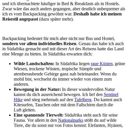
und ich übernachtete häufiger in Bed & Breakfasts als in Hostels.
Zwar wäre das auch anders gegangen, aber deutlich unbequemer als
ich es vom Backpacking gewöhnt war.
Deshalb habe ich meinen
Reisestil angepasst
(dazu später mehr).
Backpacking bedeutet für mich aber nicht nur Bus und Hostel,
sondern vor allem individuelles Reisen
. Genau das habe ich auch
in Südafrika gemacht und mit dieser Art des Reisens hatte das Land
eine Menge zu bieten. In Südafrika erwarten dich:
Wilde Landschaften:
In Südafrika liegen
raue Küsten
, grüne
Wiesen, trockene Wüsten, tropische Sümpfe und
atemberaubende Gebirge ganz nah beieinander. Wenn du
mobil bist, wechselst du immer wieder von einem zum
anderen.
Bewegung in der Natur:
In dieser wundervollen Natur
kannst du dich ausreichend bewegen. Ich lief den
Sentinel
Hike
und stieg mehrmals auf den
Tafelberg
. Du kannst auch
Kitesurfen, Tauchen oder mit dem Fallschirm durch die
Luft gleiten.
Eine spannende Tierwelt:
Südafrika steht auch für seine
Fauna. Vor allem in den
Nationalparks
stößt du auf wilde
Tiere, die du sonst nur von Fotos kennst: Elefanten, Hyänen,