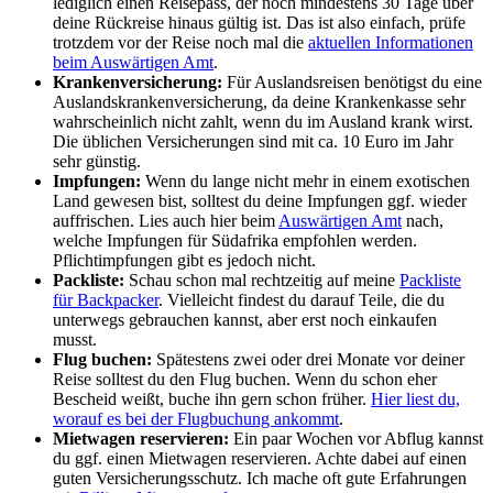
lediglich einen Reisepass, der noch mindestens 30 Tage über
deine Rückreise hinaus gültig ist. Das ist also einfach, prüfe
trotzdem vor der Reise noch mal die
aktuellen Informationen
beim Auswärtigen Amt
.
Krankenversicherung:
Für Auslandsreisen benötigst du eine
Auslandskrankenversicherung, da deine Krankenkasse sehr
wahrscheinlich nicht zahlt, wenn du im Ausland krank wirst.
Die üblichen Versicherungen sind mit ca. 10 Euro im Jahr
sehr günstig.
Impfungen:
Wenn du lange nicht mehr in einem exotischen
Land gewesen bist, solltest du deine Impfungen ggf. wieder
auffrischen. Lies auch hier beim
Auswärtigen Amt
nach,
welche Impfungen für Südafrika empfohlen werden.
Pflichtimpfungen gibt es jedoch nicht.
Packliste:
Schau schon mal rechtzeitig auf meine
Packliste
für Backpacker
. Vielleicht findest du darauf Teile, die du
unterwegs gebrauchen kannst, aber erst noch einkaufen
musst.
Flug buchen:
Spätestens zwei oder drei Monate vor deiner
Reise solltest du den Flug buchen. Wenn du schon eher
Bescheid weißt, buche ihn gern schon früher.
Hier liest du,
worauf es bei der Flugbuchung ankommt
.
Mietwagen reservieren:
Ein paar Wochen vor Abflug kannst
du ggf. einen Mietwagen reservieren. Achte dabei auf einen
guten Versicherungsschutz. Ich mache oft gute Erfahrungen