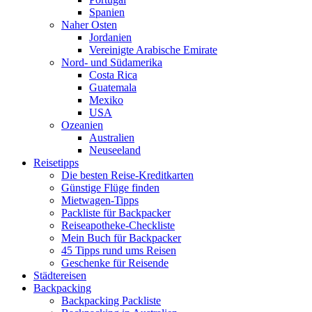
Spanien
Naher Osten
Jordanien
Vereinigte Arabische Emirate
Nord- und Südamerika
Costa Rica
Guatemala
Mexiko
USA
Ozeanien
Australien
Neuseeland
Reisetipps
Die besten Reise-Kreditkarten
Günstige Flüge finden
Mietwagen-Tipps
Packliste für Backpacker
Reiseapotheke-Checkliste
Mein Buch für Backpacker
45 Tipps rund ums Reisen
Geschenke für Reisende
Städtereisen
Backpacking
Backpacking Packliste