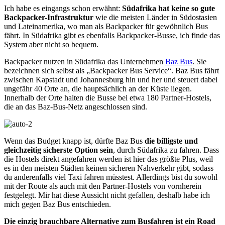
Ich habe es eingangs schon erwähnt:
Südafrika hat keine so gute
Backpacker-Infrastruktur
wie die meisten Länder in Südostasien
und Lateinamerika, wo man als Backpacker für gewöhnlich Bus
fährt. In Südafrika gibt es ebenfalls Backpacker-Busse, ich finde das
System aber nicht so bequem.
Backpacker nutzen in Südafrika das Unternehmen
Baz Bus
. Sie
bezeichnen sich selbst als „Backpacker Bus Service“. Baz Bus fährt
zwischen Kapstadt und Johannesburg hin und her und steuert dabei
ungefähr 40 Orte an, die hauptsächlich an der Küste liegen.
Innerhalb der Orte halten die Busse bei etwa 180 Partner-Hostels,
die an das Baz-Bus-Netz angeschlossen sind.
Wenn das Budget knapp ist, dürfte Baz Bus
die billigste und
gleichzeitig sicherste Option sein
, durch Südafrika zu fahren. Dass
die Hostels direkt angefahren werden ist hier das größte Plus, weil
es in den meisten Städten keinen sicheren Nahverkehr gibt, sodass
du anderenfalls viel Taxi fahren müsstest. Allerdings bist du sowohl
mit der Route als auch mit den Partner-Hostels von vornherein
festgelegt. Mir hat diese Aussicht nicht gefallen, deshalb habe ich
mich gegen Baz Bus entschieden.
Die einzig brauchbare Alternative zum Busfahren ist ein Road