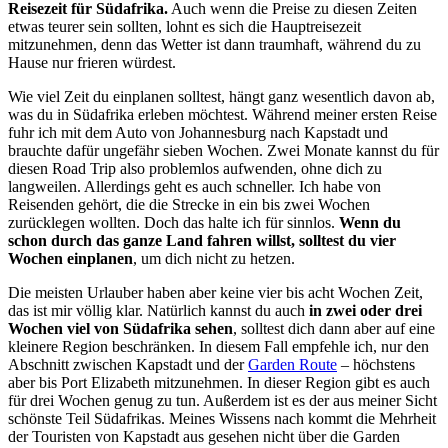
Reisezeit für Südafrika.
Auch wenn die Preise zu diesen Zeiten
etwas teurer sein sollten, lohnt es sich die Hauptreisezeit
mitzunehmen, denn das Wetter ist dann traumhaft, während du zu
Hause nur frieren würdest.
Wie viel Zeit du einplanen solltest, hängt ganz wesentlich davon ab,
was du in Südafrika erleben möchtest. Während meiner ersten Reise
fuhr ich mit dem Auto von Johannesburg nach Kapstadt und
brauchte dafür ungefähr sieben Wochen. Zwei Monate kannst du für
diesen Road Trip also problemlos aufwenden, ohne dich zu
langweilen. Allerdings geht es auch schneller. Ich habe von
Reisenden gehört, die die Strecke in ein bis zwei Wochen
zurücklegen wollten. Doch das halte ich für sinnlos.
Wenn du
schon durch das ganze Land fahren willst, solltest du vier
Wochen einplanen
, um dich nicht zu hetzen.
Die meisten Urlauber haben aber keine vier bis acht Wochen Zeit,
das ist mir völlig klar. Natürlich kannst du auch
in zwei oder drei
Wochen viel von Südafrika sehen
, solltest dich dann aber auf eine
kleinere Region beschränken. In diesem Fall empfehle ich, nur den
Abschnitt zwischen Kapstadt und der
Garden Route
– höchstens
aber bis Port Elizabeth mitzunehmen. In dieser Region gibt es auch
für drei Wochen genug zu tun. Außerdem ist es der aus meiner Sicht
schönste Teil Südafrikas. Meines Wissens nach kommt die Mehrheit
der Touristen von Kapstadt aus gesehen nicht über die Garden