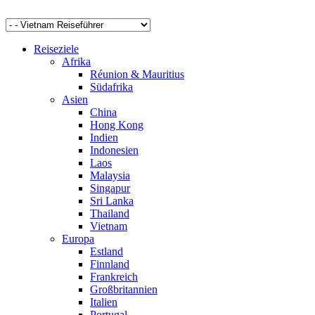
Reiseziele
Afrika
Réunion & Mauritius
Südafrika
Asien
China
Hong Kong
Indien
Indonesien
Laos
Malaysia
Singapur
Sri Lanka
Thailand
Vietnam
Europa
Estland
Finnland
Frankreich
Großbritannien
Italien
Portugal