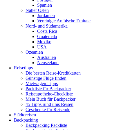
Spanien
Naher Osten
Jordanien
Vereinigte Arabische Emirate
Nord- und Südamerika
Costa Rica
Guatemala
Mexiko
USA
Ozeanien
Australien
Neuseeland
Reisetipps
Die besten Reise-Kreditkarten
Günstige Flüge finden
Mietwagen-Tipps
Packliste für Backpacker
Reiseapotheke-Checkliste
Mein Buch für Backpacker
45 Tipps rund ums Reisen
Geschenke für Reisende
Städtereisen
Backpacking
Backpacking Packliste