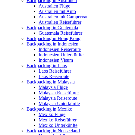
Backpacking in Australien
Australien Flüge
Australien mit Auto
Australien mit Campervan
Australien Reiseführer
Backpacking in Guatemala
Guatemala Reiseführer
Backpacking in Hong Kong
Backpacking in Indonesien
Indonesien Reiseroute
Indonesien Unterkünfte
Indonesien Visum
Backpacking in Laos
Laos Reiseführer
Laos Reiseroute
Backpacking in Malaysia
Malaysia Flüge
Malaysia Reiseführer
Malaysia Reiseroute
Malaysia Unterkünfte
Backpacking in Mexiko
Mexiko Flüge
Mexiko Reiseführer
Mexiko Unterkünfte
Backpacking in Neuseeland