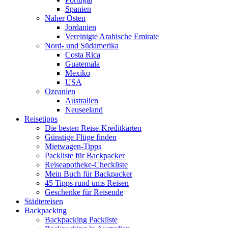
Spanien
Naher Osten
Jordanien
Vereinigte Arabische Emirate
Nord- und Südamerika
Costa Rica
Guatemala
Mexiko
USA
Ozeanien
Australien
Neuseeland
Reisetipps
Die besten Reise-Kreditkarten
Günstige Flüge finden
Mietwagen-Tipps
Packliste für Backpacker
Reiseapotheke-Checkliste
Mein Buch für Backpacker
45 Tipps rund ums Reisen
Geschenke für Reisende
Städtereisen
Backpacking
Backpacking Packliste