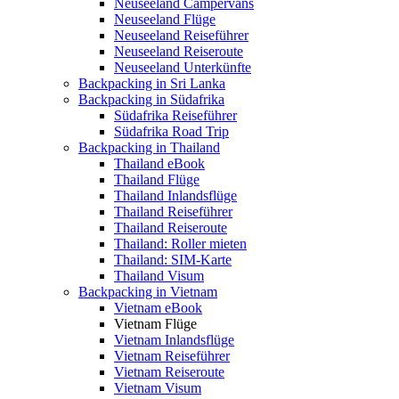
Neuseeland Campervans
Neuseeland Flüge
Neuseeland Reiseführer
Neuseeland Reiseroute
Neuseeland Unterkünfte
Backpacking in Sri Lanka
Backpacking in Südafrika
Südafrika Reiseführer
Südafrika Road Trip
Backpacking in Thailand
Thailand eBook
Thailand Flüge
Thailand Inlandsflüge
Thailand Reiseführer
Thailand Reiseroute
Thailand: Roller mieten
Thailand: SIM-Karte
Thailand Visum
Backpacking in Vietnam
Vietnam eBook
Vietnam Flüge
Vietnam Inlandsflüge
Vietnam Reiseführer
Vietnam Reiseroute
Vietnam Visum