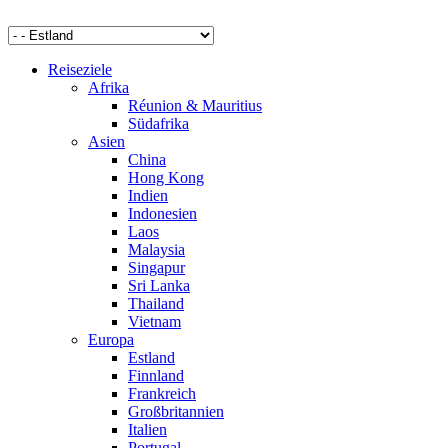
Reiseziele
Afrika
Réunion & Mauritius
Südafrika
Asien
China
Hong Kong
Indien
Indonesien
Laos
Malaysia
Singapur
Sri Lanka
Thailand
Vietnam
Europa
Estland
Finnland
Frankreich
Großbritannien
Italien
Portugal