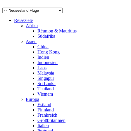
Reiseziele
Afrika
Réunion & Mauritius
Südafrika
Asien
China
Hong Kong
Indien
Indonesien
Laos
Malaysia
Singapur
Sri Lanka
Thailand
Vietnam
Europa
Estland
Finnland
Frankreich
Großbritannien
Italien
Portugal