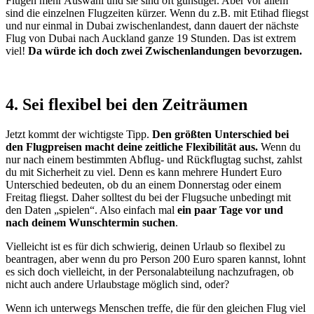
Flügen mehr Auswahl und sie sind oft günstiger. Aber vor allem
sind die einzelnen Flugzeiten kürzer. Wenn du z.B. mit Etihad fliegst
und nur einmal in Dubai zwischenlandest, dann dauert der nächste
Flug von Dubai nach Auckland ganze 19 Stunden. Das ist extrem
viel!
Da würde ich doch zwei Zwischenlandungen bevorzugen.
4. Sei flexibel bei den Zeiträumen
Jetzt kommt der wichtigste Tipp.
Den größten Unterschied bei
den Flugpreisen macht deine zeitliche Flexibilität aus.
Wenn du
nur nach einem bestimmten Abflug- und Rückflugtag suchst, zahlst
du mit Sicherheit zu viel. Denn es kann mehrere Hundert Euro
Unterschied bedeuten, ob du an einem Donnerstag oder einem
Freitag fliegst. Daher solltest du bei der Flugsuche unbedingt mit
den Daten „spielen“. Also einfach mal
ein paar Tage vor und
nach deinem Wunschtermin suchen
.
Vielleicht ist es für dich schwierig, deinen Urlaub so flexibel zu
beantragen, aber wenn du pro Person 200 Euro sparen kannst, lohnt
es sich doch vielleicht, in der Personalabteilung nachzufragen, ob
nicht auch andere Urlaubstage möglich sind, oder?
Wenn ich unterwegs Menschen treffe, die für den gleichen Flug viel