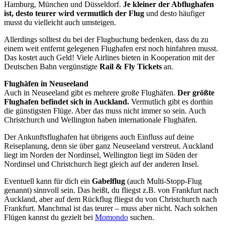
Hamburg, München und Düsseldorf.
Je kleiner der Abflughafen
ist, desto teurer wird vermutlich der Flug
und desto häufiger
musst du vielleicht auch umsteigen.
Allerdings solltest du bei der Flugbuchung bedenken, dass du zu
einem weit entfernt gelegenen Flughafen erst noch hinfahren musst.
Das kostet auch Geld! Viele Airlines bieten in Kooperation mit der
Deutschen Bahn vergünstigte
Rail & Fly Tickets
an.
Flughäfen in Neuseeland
Auch in Neuseeland gibt es mehrere große Flughäfen.
Der größte
Flughafen befindet sich in Auckland.
Vermutlich gibt es dorthin
die günstigsten Flüge. Aber das muss nicht immer so sein. Auch
Christchurch und Wellington haben internationale Flughäfen.
Der Ankunftsflughafen hat übrigens auch Einfluss auf deine
Reiseplanung, denn sie über ganz Neuseeland verstreut. Auckland
liegt im Norden der Nordinsel, Wellington liegt im Süden der
Nordinsel und Christchurch liegt gleich auf der anderen Insel.
Eventuell kann für dich ein
Gabelflug
(auch Multi-Stopp-Flug
genannt) sinnvoll sein. Das heißt, du fliegst z.B. von Frankfurt nach
Auckland, aber auf dem Rückflug fliegst du von Christchurch nach
Frankfurt. Manchmal ist das teurer – muss aber nicht. Nach solchen
Flügen kannst du gezielt bei
Momondo
suchen.