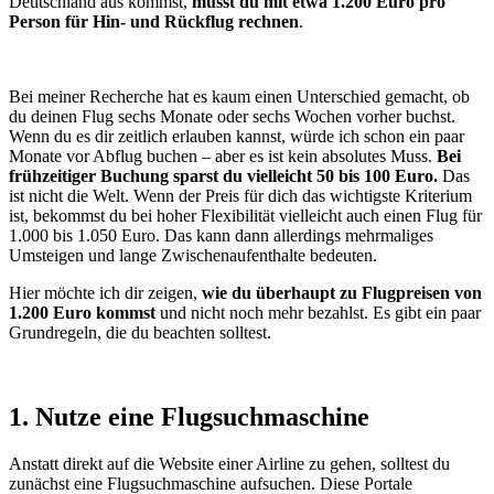
Deutschland aus kommst,
musst du mit etwa 1.200 Euro pro
Person für Hin- und Rückflug rechnen
.
Bei meiner Recherche hat es kaum einen Unterschied gemacht, ob
du deinen Flug sechs Monate oder sechs Wochen vorher buchst.
Wenn du es dir zeitlich erlauben kannst, würde ich schon ein paar
Monate vor Abflug buchen – aber es ist kein absolutes Muss.
Bei
frühzeitiger Buchung sparst du vielleicht 50 bis 100 Euro.
Das
ist nicht die Welt. Wenn der Preis für dich das wichtigste Kriterium
ist, bekommst du bei hoher Flexibilität vielleicht auch einen Flug für
1.000 bis 1.050 Euro. Das kann dann allerdings mehrmaliges
Umsteigen und lange Zwischenaufenthalte bedeuten.
Hier möchte ich dir zeigen,
wie du überhaupt zu Flugpreisen von
1.200 Euro kommst
und nicht noch mehr bezahlst. Es gibt ein paar
Grundregeln, die du beachten solltest.
1. Nutze eine Flugsuchmaschine
Anstatt direkt auf die Website einer Airline zu gehen, solltest du
zunächst eine Flugsuchmaschine aufsuchen. Diese Portale