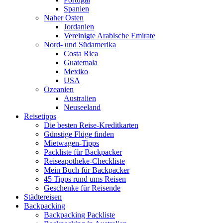
Spanien
Naher Osten
Jordanien
Vereinigte Arabische Emirate
Nord- und Südamerika
Costa Rica
Guatemala
Mexiko
USA
Ozeanien
Australien
Neuseeland
Reisetipps
Die besten Reise-Kreditkarten
Günstige Flüge finden
Mietwagen-Tipps
Packliste für Backpacker
Reiseapotheke-Checkliste
Mein Buch für Backpacker
45 Tipps rund ums Reisen
Geschenke für Reisende
Städtereisen
Backpacking
Backpacking Packliste