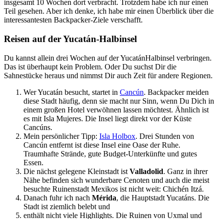
insgesamt 10 Wochen dort verbracht. Trotzdem habe ich nur einen
Teil gesehen. Aber ich denke, ich habe mir einen Überblick über die
interessantesten Backpacker-Ziele verschafft.
Reisen auf der Yucatán-Halbinsel
Du kannst allein drei Wochen auf der YucatánHalbinsel verbringen.
Das ist überhaupt kein Problem. Oder Du suchst Dir die
Sahnestücke heraus und nimmst Dir auch Zeit für andere Regionen.
Wer Yucatán besucht, startet in
Cancún
. Backpacker meiden
diese Stadt häufig, denn sie macht nur Sinn, wenn Du Dich in
einem großen Hotel verwöhnen lassen möchtest. Ähnlich ist
es mit Isla Mujeres. Die Insel liegt direkt vor der Küste
Cancúns.
Mein persönlicher Tipp:
Isla Holbox
. Drei Stunden von
Cancún entfernt ist diese Insel eine Oase der Ruhe.
Traumhafte Strände, gute Budget-Unterkünfte und gutes
Essen.
Die nächst gelegene Kleinstadt ist
Valladolid
. Ganz in ihrer
Nähe befinden sich wunderbare Cenoten und auch die meist
besuchte Ruinenstadt Mexikos ist nicht weit: Chichén Itzá.
Danach fuhr ich nach
Mérida
, die Hauptstadt Yucatáns. Die
Stadt ist ziemlich belebt und
enthält nicht viele Highlights. Die Ruinen von Uxmal und