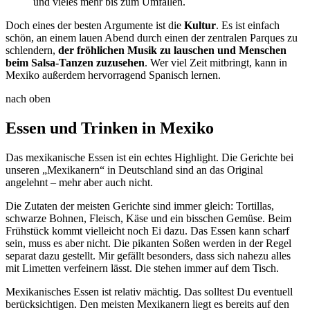
und vieles mehr bis zum Umfallen.
Doch eines der besten Argumente ist die
Kultur
. Es ist einfach
schön, an einem lauen Abend durch einen der zentralen Parques zu
schlendern,
der fröhlichen Musik zu lauschen und Menschen
beim Salsa-Tanzen zuzusehen
. Wer viel Zeit mitbringt, kann in
Mexiko außerdem hervorragend Spanisch lernen.
nach oben
Essen und Trinken in Mexiko
Das mexikanische Essen ist ein echtes Highlight. Die Gerichte bei
unseren „Mexikanern“ in Deutschland sind an das Original
angelehnt – mehr aber auch nicht.
Die Zutaten der meisten Gerichte sind immer gleich: Tortillas,
schwarze Bohnen, Fleisch, Käse und ein bisschen Gemüse. Beim
Frühstück kommt vielleicht noch Ei dazu. Das Essen kann scharf
sein, muss es aber nicht. Die pikanten Soßen werden in der Regel
separat dazu gestellt. Mir gefällt besonders, dass sich nahezu alles
mit Limetten verfeinern lässt. Die stehen immer auf dem Tisch.
Mexikanisches Essen ist relativ mächtig. Das solltest Du eventuell
berücksichtigen. Den meisten Mexikanern liegt es bereits auf den