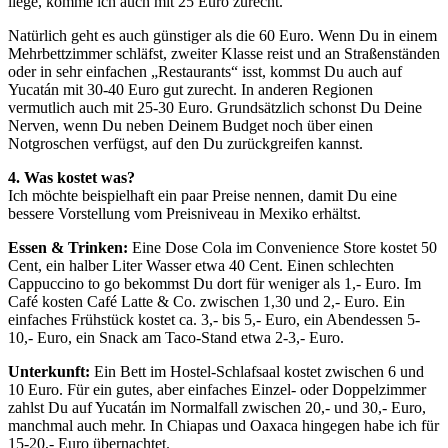
liege, komme ich auch mit 25 Euro zurecht.
Natürlich geht es auch günstiger als die 60 Euro. Wenn Du in einem
Mehrbettzimmer schläfst, zweiter Klasse reist und an Straßenständen
oder in sehr einfachen „Restaurants“ isst, kommst Du auch auf
Yucatán mit 30-40 Euro gut zurecht. In anderen Regionen
vermutlich auch mit 25-30 Euro. Grundsätzlich schonst Du Deine
Nerven, wenn Du neben Deinem Budget noch über einen
Notgroschen verfügst, auf den Du zurückgreifen kannst.
4. Was kostet was?
Ich möchte beispielhaft ein paar Preise nennen, damit Du eine
bessere Vorstellung vom Preisniveau in Mexiko erhältst.
Essen & Trinken:
Eine Dose Cola im Convenience Store kostet 50
Cent, ein halber Liter Wasser etwa 40 Cent. Einen schlechten
Cappuccino to go bekommst Du dort für weniger als 1,- Euro. Im
Café kosten Café Latte & Co. zwischen 1,30 und 2,- Euro. Ein
einfaches Frühstück kostet ca. 3,- bis 5,- Euro, ein Abendessen 5-
10,- Euro, ein Snack am Taco-Stand etwa 2-3,- Euro.
Unterkunft:
Ein Bett im Hostel-Schlafsaal kostet zwischen 6 und
10 Euro. Für ein gutes, aber einfaches Einzel- oder Doppelzimmer
zahlst Du auf Yucatán im Normalfall zwischen 20,- und 30,- Euro,
manchmal auch mehr. In Chiapas und Oaxaca hingegen habe ich für
15-20,- Euro übernachtet.