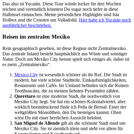
Das also ist Yucatán. Diese Tour würde locker für drei Wochen
reichen und vermutlich könntest Du sogar noch tiefer in diese
Halbinsel eintauchen. Meine persönlichen Highlights sind Isla
Holbox und die Cenoten um Valladolid.
Hier habe ich Yucatán noch
ausführlicher beschrieben.
Reisen im zentralen Mexiko
Rein geographisch gesehen, ist diese Region nicht Zentralmexiko.
Das zentrale Inland besteht hauptsächlich aus Wüste und sonstiger
Natur. Doch um Mexiko City herum spielt sich einiges ab, daher ist
es mein „Zentralmexiko“.
Mexico City
ist wesentlich schöner als ihr Ruf. Die Stadt ist
modern, hat viele schöne Stadtteile, Einkaufsmöglichkeiten,
Restaurants und Cafés. Im Umland befinden sich die Ruinen
Teotihuacáns, die zu meinen liebsten Pyramiden zählen.
Querétaro
ist eine moderne Stadt, die nordwestlich von
Mexiko City liegt. Sie hat ein schönes Kolonialviertel, aber
wirklich beeindruckend finde ich Peña de Bernal: Einer der
weltgrößten Monolithen, den Du besteigen kannst. Oben
wirst Du mit einer herrlichen Aussicht belohnt.
San Miguel de Allende
gilt als die schönste Stadt rund um
Mexiko City. Sie ist ziemlich klein und steht vor allem für
Kunstgalerien und Kunsthandwerk.