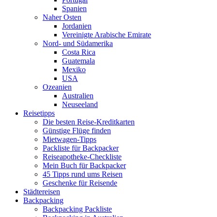
Spanien
Naher Osten
Jordanien
Vereinigte Arabische Emirate
Nord- und Südamerika
Costa Rica
Guatemala
Mexiko
USA
Ozeanien
Australien
Neuseeland
Reisetipps
Die besten Reise-Kreditkarten
Günstige Flüge finden
Mietwagen-Tipps
Packliste für Backpacker
Reiseapotheke-Checkliste
Mein Buch für Backpacker
45 Tipps rund ums Reisen
Geschenke für Reisende
Städtereisen
Backpacking
Backpacking Packliste