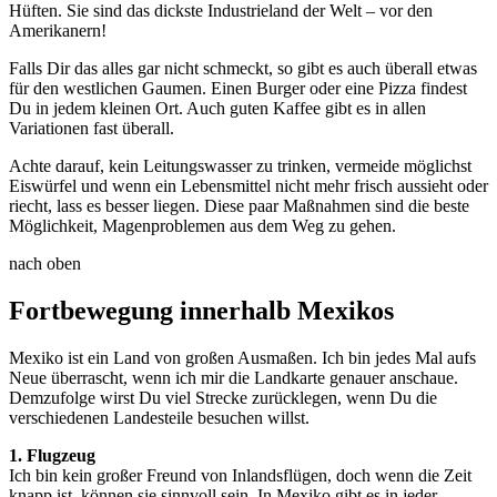
Hüften. Sie sind das dickste Industrieland der Welt – vor den
Amerikanern!
Falls Dir das alles gar nicht schmeckt, so gibt es auch überall etwas
für den westlichen Gaumen. Einen Burger oder eine Pizza findest
Du in jedem kleinen Ort. Auch guten Kaffee gibt es in allen
Variationen fast überall.
Achte darauf, kein Leitungswasser zu trinken, vermeide möglichst
Eiswürfel und wenn ein Lebensmittel nicht mehr frisch aussieht oder
riecht, lass es besser liegen. Diese paar Maßnahmen sind die beste
Möglichkeit, Magenproblemen aus dem Weg zu gehen.
nach oben
Fortbewegung innerhalb Mexikos
Mexiko ist ein Land von großen Ausmaßen. Ich bin jedes Mal aufs
Neue überrascht, wenn ich mir die Landkarte genauer anschaue.
Demzufolge wirst Du viel Strecke zurücklegen, wenn Du die
verschiedenen Landesteile besuchen willst.
1. Flugzeug
Ich bin kein großer Freund von Inlandsflügen, doch wenn die Zeit
knapp ist, können sie sinnvoll sein. In Mexiko gibt es in jeder