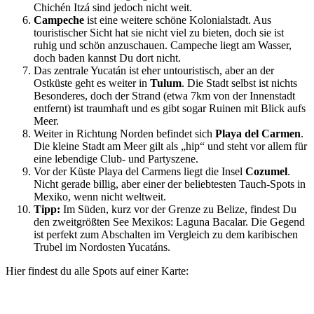
Chichén Itzá sind jedoch nicht weit.
Campeche
ist eine weitere schöne Kolonialstadt. Aus
touristischer Sicht hat sie nicht viel zu bieten, doch sie ist
ruhig und schön anzuschauen. Campeche liegt am Wasser,
doch baden kannst Du dort nicht.
Das zentrale Yucatán ist eher untouristisch, aber an der
Ostküste geht es weiter in
Tulum
. Die Stadt selbst ist nichts
Besonderes, doch der Strand (etwa 7km von der Innenstadt
entfernt) ist traumhaft und es gibt sogar Ruinen mit Blick aufs
Meer.
Weiter in Richtung Norden befindet sich
Playa del Carmen
.
Die kleine Stadt am Meer gilt als „hip“ und steht vor allem für
eine lebendige Club- und Partyszene.
Vor der Küste Playa del Carmens liegt die Insel
Cozumel
.
Nicht gerade billig, aber einer der beliebtesten Tauch-Spots in
Mexiko, wenn nicht weltweit.
Tipp:
Im Süden, kurz vor der Grenze zu Belize, findest Du
den zweitgrößten See Mexikos: Laguna Bacalar. Die Gegend
ist perfekt zum Abschalten im Vergleich zu dem karibischen
Trubel im Nordosten Yucatáns.
Hier findest du alle Spots auf einer Karte: