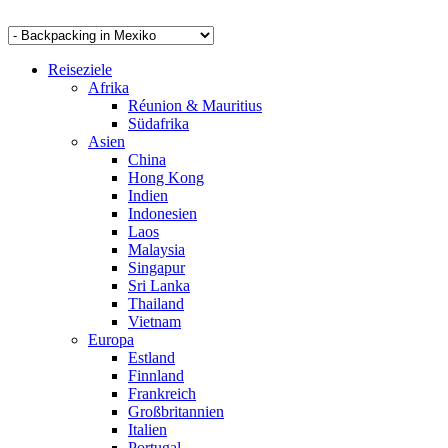
Reiseziele
Afrika
Réunion & Mauritius
Südafrika
Asien
China
Hong Kong
Indien
Indonesien
Laos
Malaysia
Singapur
Sri Lanka
Thailand
Vietnam
Europa
Estland
Finnland
Frankreich
Großbritannien
Italien
Portugal