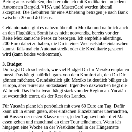
Betrug auszuschließen, doch erhalte ich mit Kreditkarten an jedem
Automaten Bargeld. VISA und MasterCard werden überall
akzeptiert. Die Gebühren für eine Abhebung betragen je nach Bank
zwischen 20 und 40 Pesos.
Geldautomaten gibt es nahezu überall in Mexiko und natürlich auch
an den Flughäfen. Somit ist es nicht notwendig, bereits vor der
Reise Mexikanische Pesos zu besorgen. Ich empfehle allerdings,
200 Euro dabei zu haben, die Du in einer Wechselstube eintauschen
kannst, falls mal ein Automat streikt oder die Kreditkarte gesperrt
wird (kann beides vorkommen).
3. Budget
Du fragst Dich sicherlich, wie viel Budget Du für Mexiko einplanen
musst. Das hängt natürlich ganz von dem Komfort ab, den Du Dir
gönnen möchtest. Grundsätzlich gilt: Mexiko ist deutlich billiger als
Europa, aber teurer als Südostasien. Irgendwo dazwischen liegt die
Wahrheit. Das Preisniveau hängt stark von der Region ab. Yucatán
ist wesentlich teurer, als der Rest des Landes.
Für Yucatán plane ich persönlich mit etwa 60 Euro am Tag. Dafür
kann ich in einem guten, aber einfachen Einzelzimmer übernachten,
mit Bussen der ersten Klasse reisen, jeden Tag zwei oder drei Mal
essen gehen und manchmal an einer Tour teilnehmen. Wenn ich
hingegen eine Woche an der Westküste faul in der Hängematte