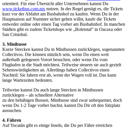
orientiert. Für eine Übersicht aller Unternehmen kannst Du
www.ticketbus.com.mx
nutzen. In der Regel genügt es, die Tickets
kurz vor der Abfahrt am Busbahnhof zu kaufen. Wenn Du in der
Hauptsaison auf Nummer sicher gehen willst, kaufe die Tickets
entweder online oder einen Tag vorher am Busbahnhof. In manchen
Städten gibt es zudem Ticketshops wie „Boletotal“ in Oacaxa oder
San Cristobal.
3. Minibusse
Kurze Strecken kannst Du in Minibussen zurücklegen, sogenannten
Collectivos. Die können nützlich sein, wenn Du einen weit
außerhalb gelegenen Vorort besuchen, oder wenn Du vom
Flughafen in die Stadt möchtest. Teilweise steuern sie auch gezielt
Sehenswürdigkeiten an. Allerdings haben Collectivos einen
Nachteil: Sie fahren erst ab, wenn der Wagen voll ist. Das kann
lange Wartezeiten bedeuten.
Teilweise kannst Du auch lange Strecken in Minibussen
zurücklegen – als schnellere Alternative
zu den behäbigen Bussen. Minibusse sind zwar unbequemer, doch
wenn Du 1-2 Tage vorher buchst, kannst Du Dir oft den Sitzplatz
aussuchen.
4. Fähren
Auf Yucatán gibt es einige Inseln, die Du per Fähre erreichen