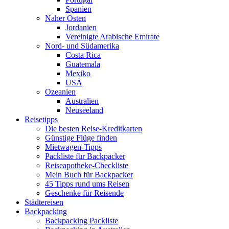
Spanien
Naher Osten
Jordanien
Vereinigte Arabische Emirate
Nord- und Südamerika
Costa Rica
Guatemala
Mexiko
USA
Ozeanien
Australien
Neuseeland
Reisetipps
Die besten Reise-Kreditkarten
Günstige Flüge finden
Mietwagen-Tipps
Packliste für Backpacker
Reiseapotheke-Checkliste
Mein Buch für Backpacker
45 Tipps rund ums Reisen
Geschenke für Reisende
Städtereisen
Backpacking
Backpacking Packliste