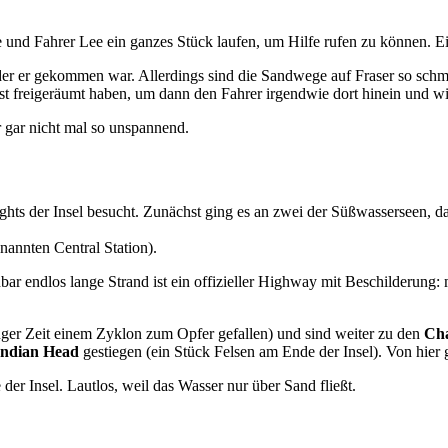
und Fahrer Lee ein ganzes Stück laufen, um Hilfe rufen zu können. Ei
der er gekommen war. Allerdings sind die Sandwege auf Fraser so sch
hst freigeräumt haben, um dann den Fahrer irgendwie dort hinein und wi
gar nicht mal so unspannend.
ghts der Insel besucht. Zunächst ging es an zwei der Süßwasserseen, da
annten Central Station).
bar endlos lange Strand ist ein offizieller Highway mit Beschilderung: 
nger Zeit einem Zyklon zum Opfer gefallen) und sind weiter zu den
Ch
Indian Head
gestiegen (ein Stück Felsen am Ende der Insel). Von hier
 der Insel. Lautlos, weil das Wasser nur über Sand fließt.