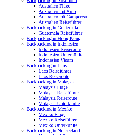
Backpacking in Australien
Australien Flüge
Australien mit Auto
Australien mit Campervan
Australien Reiseführer
Backpacking in Guatemala
Guatemala Reiseführer
Backpacking in Hong Kong
Backpacking in Indonesien
Indonesien Reiseroute
Indonesien Unterkünfte
Indonesien Visum
Backpacking in Laos
Laos Reiseführer
Laos Reiseroute
Backpacking in Malaysia
Malaysia Flüge
Malaysia Reiseführer
Malaysia Reiseroute
Malaysia Unterkünfte
Backpacking in Mexiko
Mexiko Flüge
Mexiko Reiseführer
Mexiko Unterkünfte
Backpacking in Neuseeland