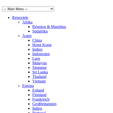
Reiseziele
Afrika
Réunion & Mauritius
Südafrika
Asien
China
Hong Kong
Indien
Indonesien
Laos
Malaysia
Singapur
Sri Lanka
Thailand
Vietnam
Europa
Estland
Finnland
Frankreich
Großbritannien
Italien
Portugal