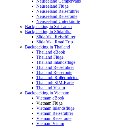
Neuseeland Campervans
Neuseeland Flüge
Neuseeland Reiseführer
Neuseeland Reiseroute
Neuseeland Unterkünfte
Backpacking in Sri Lanka
Backpacking in Südafrika
Südafrika Reiseführer
Südafrika Road Trip
Backpacking in Thailand
Thailand eBook
Thailand Flüge
Thailand Inlandsflüge
Thailand Reiseführer
Thailand Reiseroute
Thailand: Roller mieten
Thailand: SIM-Karte
Thailand Visum
Backpacking in Vietnam
Vietnam eBook
Vietnam Flüge
Vietnam Inlandsflüge
Vietnam Reiseführer
Vietnam Reiseroute
Vietnam Visum