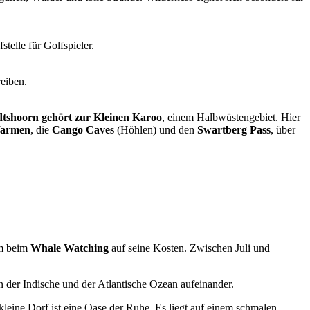
telle für Golfspieler.
eiben.
tshoorn gehört zur Kleinen Karoo
, einem Halbwüstengebiet. Hier
farmen
, die
Cango Caves
(Höhlen) und den
Swartberg Pass
, über
em beim
Whale Watching
auf seine Kosten. Zwischen Juli und
n der Indische und der Atlantische Ozean aufeinander.
kleine Dorf ist eine Oase der Ruhe. Es liegt auf einem schmalen