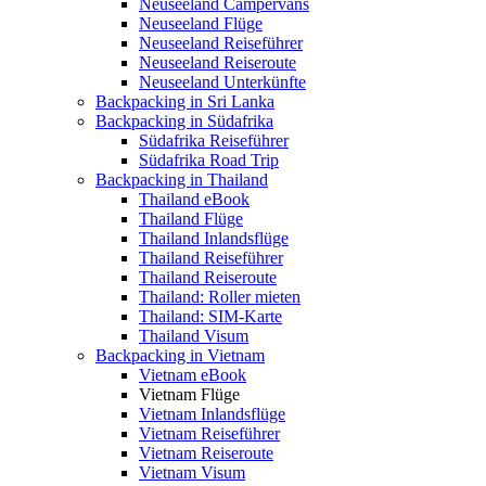
Neuseeland Campervans
Neuseeland Flüge
Neuseeland Reiseführer
Neuseeland Reiseroute
Neuseeland Unterkünfte
Backpacking in Sri Lanka
Backpacking in Südafrika
Südafrika Reiseführer
Südafrika Road Trip
Backpacking in Thailand
Thailand eBook
Thailand Flüge
Thailand Inlandsflüge
Thailand Reiseführer
Thailand Reiseroute
Thailand: Roller mieten
Thailand: SIM-Karte
Thailand Visum
Backpacking in Vietnam
Vietnam eBook
Vietnam Flüge
Vietnam Inlandsflüge
Vietnam Reiseführer
Vietnam Reiseroute
Vietnam Visum