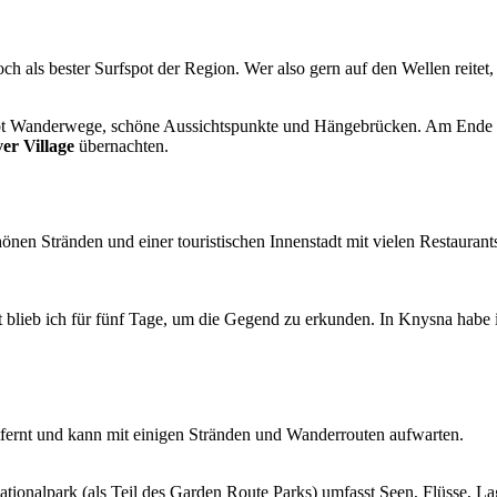
och als bester Surfspot der Region. Wer also gern auf den Wellen reitet,
 gibt Wanderwege, schöne Aussichtspunkte und Hängebrücken. Am Ende d
er Village
übernachten.
hönen Stränden und einer touristischen Innenstadt mit vielen Restaura
blieb ich für fünf Tage, um die Gegend zu erkunden. In Knysna habe 
tfernt und kann mit einigen Stränden und Wanderrouten aufwarten.
tionalpark (als Teil des Garden Route Parks) umfasst Seen, Flüsse, La