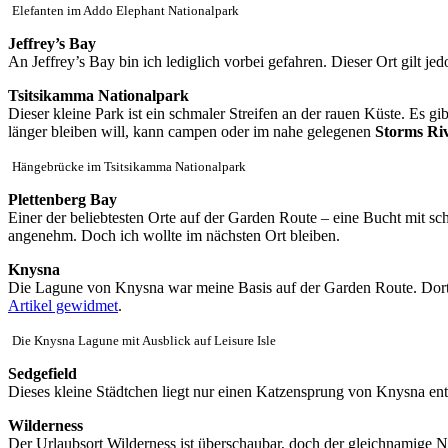
Elefanten im Addo Elephant Nationalpark
Jeffrey’s Bay
An Jeffrey’s Bay bin ich lediglich vorbei gefahren. Dieser Ort gilt jed
Tsitsikamma Nationalpark
Dieser kleine Park ist ein schmaler Streifen an der rauen Küste. Es
länger bleiben will, kann campen oder im nahe gelegenen
Storms Riv
Hängebrücke im Tsitsikamma Nationalpark
Plettenberg Bay
Einer der beliebtesten Orte auf der Garden Route – eine Bucht mit sc
angenehm. Doch ich wollte im nächsten Ort bleiben.
Knysna
Die Lagune von Knysna war meine Basis auf der Garden Route. Dort 
Artikel gewidmet
.
Die Knysna Lagune mit Ausblick auf Leisure Isle
Sedgefield
Dieses kleine Städtchen liegt nur einen Katzensprung von Knysna en
Wilderness
Der Urlaubsort Wilderness ist überschaubar, doch der gleichnamige Na