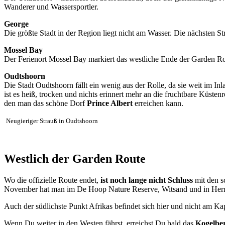
Wanderer und Wassersportler.
George
Die größte Stadt in der Region liegt nicht am Wasser. Die nächsten Str
Mossel Bay
Der Ferienort Mossel Bay markiert das westliche Ende der Garden Rou
Oudtshoorn
Die Stadt Oudtshoorn fällt ein wenig aus der Rolle, da sie weit im In
ist es heiß, trocken und nichts erinnert mehr an die fruchtbare Küste
den man das schöne Dorf
Prince Albert
erreichen kann.
Neugieriger Strauß in Oudtshoorn
Westlich der Garden Route
Wo die offizielle Route endet,
ist noch lange nicht Schluss
mit den s
November hat man im De Hoop Nature Reserve, Witsand und in Her
Auch der südlichste Punkt Afrikas befindet sich hier und nicht am K
Wenn Du weiter in den Westen fährst, erreichst Du bald das
Kogelbe