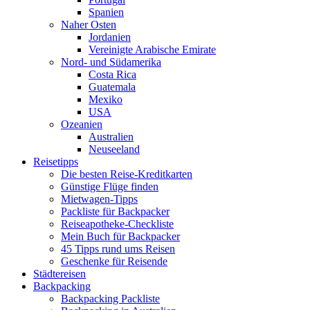
Spanien
Naher Osten
Jordanien
Vereinigte Arabische Emirate
Nord- und Südamerika
Costa Rica
Guatemala
Mexiko
USA
Ozeanien
Australien
Neuseeland
Reisetipps
Die besten Reise-Kreditkarten
Günstige Flüge finden
Mietwagen-Tipps
Packliste für Backpacker
Reiseapotheke-Checkliste
Mein Buch für Backpacker
45 Tipps rund ums Reisen
Geschenke für Reisende
Städtereisen
Backpacking
Backpacking Packliste