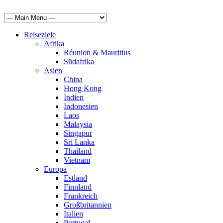
Reiseziele
Afrika
Réunion & Mauritius
Südafrika
Asien
China
Hong Kong
Indien
Indonesien
Laos
Malaysia
Singapur
Sri Lanka
Thailand
Vietnam
Europa
Estland
Finnland
Frankreich
Großbritannien
Italien
Portugal