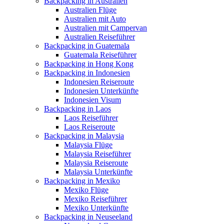
Backpacking in Australien
Australien Flüge
Australien mit Auto
Australien mit Campervan
Australien Reiseführer
Backpacking in Guatemala
Guatemala Reiseführer
Backpacking in Hong Kong
Backpacking in Indonesien
Indonesien Reiseroute
Indonesien Unterkünfte
Indonesien Visum
Backpacking in Laos
Laos Reiseführer
Laos Reiseroute
Backpacking in Malaysia
Malaysia Flüge
Malaysia Reiseführer
Malaysia Reiseroute
Malaysia Unterkünfte
Backpacking in Mexiko
Mexiko Flüge
Mexiko Reiseführer
Mexiko Unterkünfte
Backpacking in Neuseeland