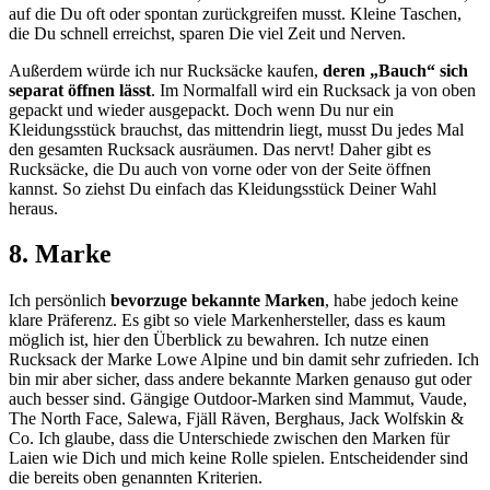
auf die Du oft oder spontan zurückgreifen musst. Kleine Taschen,
die Du schnell erreichst, sparen Die viel Zeit und Nerven.
Außerdem würde ich nur Rucksäcke kaufen,
deren „Bauch“ sich
separat öffnen lässt
. Im Normalfall wird ein Rucksack ja von oben
gepackt und wieder ausgepackt. Doch wenn Du nur ein
Kleidungsstück brauchst, das mittendrin liegt, musst Du jedes Mal
den gesamten Rucksack ausräumen. Das nervt! Daher gibt es
Rucksäcke, die Du auch von vorne oder von der Seite öffnen
kannst. So ziehst Du einfach das Kleidungsstück Deiner Wahl
heraus.
8. Marke
Ich persönlich
bevorzuge bekannte Marken
, habe jedoch keine
klare Präferenz. Es gibt so viele Markenhersteller, dass es kaum
möglich ist, hier den Überblick zu bewahren. Ich nutze einen
Rucksack der Marke Lowe Alpine und bin damit sehr zufrieden. Ich
bin mir aber sicher, dass andere bekannte Marken genauso gut oder
auch besser sind. Gängige Outdoor-Marken sind Mammut, Vaude,
The North Face, Salewa, Fjäll Räven, Berghaus, Jack Wolfskin &
Co. Ich glaube, dass die Unterschiede zwischen den Marken für
Laien wie Dich und mich keine Rolle spielen. Entscheidender sind
die bereits oben genannten Kriterien.