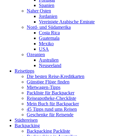
Spanien
Naher Osten
Jordanien
Vereinigte Arabische Emirate
Nord- und Südamerika
Costa Rica
Guatemala
Mexiko
USA
Ozeanien
Australien
Neuseeland
Reisetipps
Die besten Reise-Kreditkarten
Günstige Flüge finden
Mietwagen-Tipps
Packliste für Backpacker
Reiseapotheke-Checkliste
Mein Buch für Backpacker
45 Tipps rund ums Reisen
Geschenke für Reisende
Städtereisen
Backpacking
Backpacking Packliste