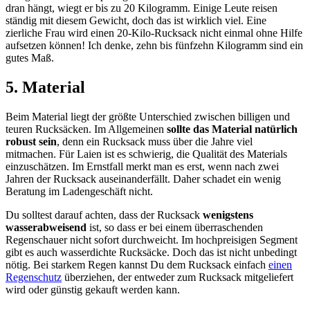
dran hängt, wiegt er bis zu 20 Kilogramm. Einige Leute reisen
ständig mit diesem Gewicht, doch das ist wirklich viel. Eine
zierliche Frau wird einen 20-Kilo-Rucksack nicht einmal ohne Hilfe
aufsetzen können! Ich denke, zehn bis fünfzehn Kilogramm sind ein
gutes Maß.
5. Material
Beim Material liegt der größte Unterschied zwischen billigen und
teuren Rucksäcken. Im Allgemeinen
sollte das Material natürlich
robust sein
, denn ein Rucksack muss über die Jahre viel
mitmachen. Für Laien ist es schwierig, die Qualität des Materials
einzuschätzen. Im Ernstfall merkt man es erst, wenn nach zwei
Jahren der Rucksack auseinanderfällt. Daher schadet ein wenig
Beratung im Ladengeschäft nicht.
Du solltest darauf achten, dass der Rucksack
wenigstens
wasserabweisend
ist, so dass er bei einem überraschenden
Regenschauer nicht sofort durchweicht. Im hochpreisigen Segment
gibt es auch wasserdichte Rucksäcke. Doch das ist nicht unbedingt
nötig. Bei starkem Regen kannst Du dem Rucksack einfach
einen
Regenschutz
überziehen, der entweder zum Rucksack mitgeliefert
wird oder günstig gekauft werden kann.