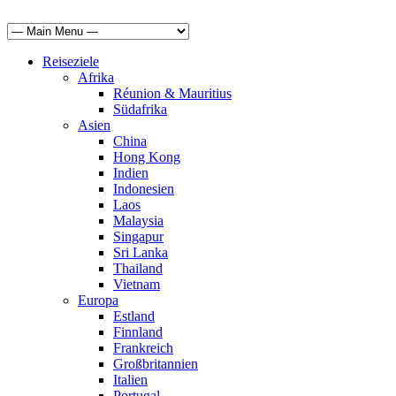
Reiseziele
Afrika
Réunion & Mauritius
Südafrika
Asien
China
Hong Kong
Indien
Indonesien
Laos
Malaysia
Singapur
Sri Lanka
Thailand
Vietnam
Europa
Estland
Finnland
Frankreich
Großbritannien
Italien
Portugal