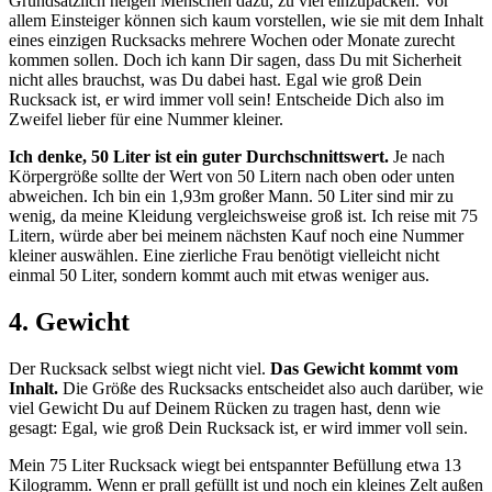
Grundsätzlich neigen Menschen dazu, zu viel einzupacken. Vor
allem Einsteiger können sich kaum vorstellen, wie sie mit dem Inhalt
eines einzigen Rucksacks mehrere Wochen oder Monate zurecht
kommen sollen. Doch ich kann Dir sagen, dass Du mit Sicherheit
nicht alles brauchst, was Du dabei hast. Egal wie groß Dein
Rucksack ist, er wird immer voll sein! Entscheide Dich also im
Zweifel lieber für eine Nummer kleiner.
Ich denke, 50 Liter ist ein guter Durchschnittswert.
Je nach
Körpergröße sollte der Wert von 50 Litern nach oben oder unten
abweichen. Ich bin ein 1,93m großer Mann. 50 Liter sind mir zu
wenig, da meine Kleidung vergleichsweise groß ist. Ich reise mit 75
Litern, würde aber bei meinem nächsten Kauf noch eine Nummer
kleiner auswählen. Eine zierliche Frau benötigt vielleicht nicht
einmal 50 Liter, sondern kommt auch mit etwas weniger aus.
4. Gewicht
Der Rucksack selbst wiegt nicht viel.
Das Gewicht kommt vom
Inhalt.
Die Größe des Rucksacks entscheidet also auch darüber, wie
viel Gewicht Du auf Deinem Rücken zu tragen hast, denn wie
gesagt: Egal, wie groß Dein Rucksack ist, er wird immer voll sein.
Mein 75 Liter Rucksack wiegt bei entspannter Befüllung etwa 13
Kilogramm. Wenn er prall gefüllt ist und noch ein kleines Zelt außen