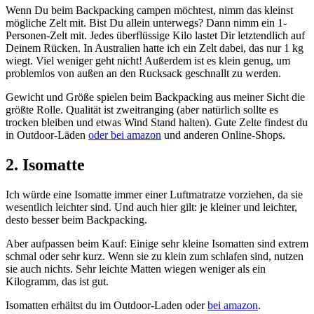
Wenn Du beim Backpacking campen möchtest, nimm das kleinst
mögliche Zelt mit. Bist Du allein unterwegs? Dann nimm ein 1-
Personen-Zelt mit. Jedes überflüssige Kilo lastet Dir letztendlich auf
Deinem Rücken. In Australien hatte ich ein Zelt dabei, das nur 1 kg
wiegt. Viel weniger geht nicht! Außerdem ist es klein genug, um
problemlos von außen an den Rucksack geschnallt zu werden.
Gewicht und Größe spielen beim Backpacking aus meiner Sicht die
größte Rolle. Qualität ist zweitranging (aber natürlich sollte es
trocken bleiben und etwas Wind Stand halten). Gute Zelte findest du
in Outdoor-Läden
oder bei amazon
und anderen Online-Shops.
2. Isomatte
Ich würde eine Isomatte immer einer Luftmatratze vorziehen, da sie
wesentlich leichter sind. Und auch hier gilt: je kleiner und leichter,
desto besser beim Backpacking.
Aber aufpassen beim Kauf: Einige sehr kleine Isomatten sind extrem
schmal oder sehr kurz. Wenn sie zu klein zum schlafen sind, nutzen
sie auch nichts. Sehr leichte Matten wiegen weniger als ein
Kilogramm, das ist gut.
Isomatten erhältst du im Outdoor-Laden oder
bei amazon
.