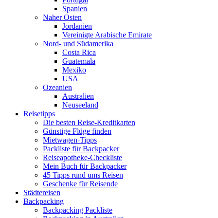
Spanien
Naher Osten
Jordanien
Vereinigte Arabische Emirate
Nord- und Südamerika
Costa Rica
Guatemala
Mexiko
USA
Ozeanien
Australien
Neuseeland
Reisetipps
Die besten Reise-Kreditkarten
Günstige Flüge finden
Mietwagen-Tipps
Packliste für Backpacker
Reiseapotheke-Checkliste
Mein Buch für Backpacker
45 Tipps rund ums Reisen
Geschenke für Reisende
Städtereisen
Backpacking
Backpacking Packliste