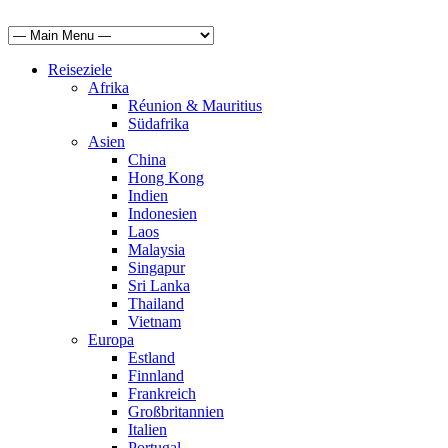
Reiseziele
Afrika
Réunion & Mauritius
Südafrika
Asien
China
Hong Kong
Indien
Indonesien
Laos
Malaysia
Singapur
Sri Lanka
Thailand
Vietnam
Europa
Estland
Finnland
Frankreich
Großbritannien
Italien
Portugal