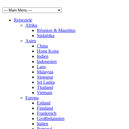
Reiseziele
Afrika
Réunion & Mauritius
Südafrika
Asien
China
Hong Kong
Indien
Indonesien
Laos
Malaysia
Singapur
Sri Lanka
Thailand
Vietnam
Europa
Estland
Finnland
Frankreich
Großbritannien
Italien
Portugal