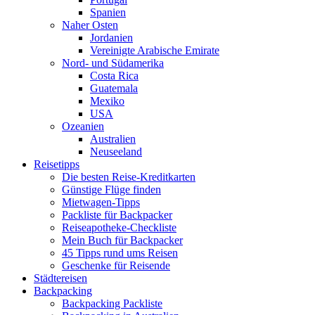
Spanien
Naher Osten
Jordanien
Vereinigte Arabische Emirate
Nord- und Südamerika
Costa Rica
Guatemala
Mexiko
USA
Ozeanien
Australien
Neuseeland
Reisetipps
Die besten Reise-Kreditkarten
Günstige Flüge finden
Mietwagen-Tipps
Packliste für Backpacker
Reiseapotheke-Checkliste
Mein Buch für Backpacker
45 Tipps rund ums Reisen
Geschenke für Reisende
Städtereisen
Backpacking
Backpacking Packliste