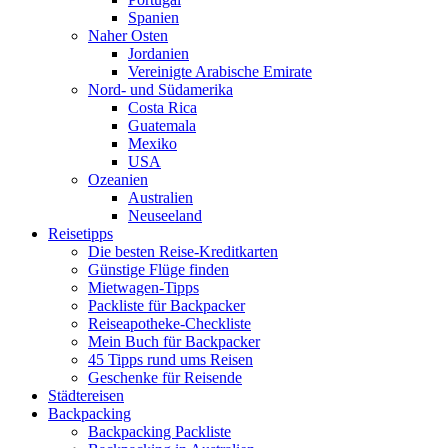
Spanien
Naher Osten
Jordanien
Vereinigte Arabische Emirate
Nord- und Südamerika
Costa Rica
Guatemala
Mexiko
USA
Ozeanien
Australien
Neuseeland
Reisetipps
Die besten Reise-Kreditkarten
Günstige Flüge finden
Mietwagen-Tipps
Packliste für Backpacker
Reiseapotheke-Checkliste
Mein Buch für Backpacker
45 Tipps rund ums Reisen
Geschenke für Reisende
Städtereisen
Backpacking
Backpacking Packliste