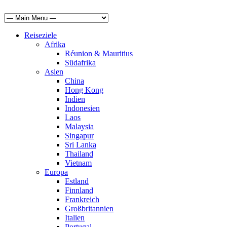
Reiseziele
Afrika
Réunion & Mauritius
Südafrika
Asien
China
Hong Kong
Indien
Indonesien
Laos
Malaysia
Singapur
Sri Lanka
Thailand
Vietnam
Europa
Estland
Finnland
Frankreich
Großbritannien
Italien
Portugal