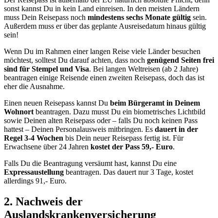
sonst kannst Du in kein Land einreisen. In den meisten Ländern
muss Dein Reisepass noch
mindestens sechs Monate gültig
sein.
Außerdem muss er über das geplante Ausreisedatum hinaus gültig
sein!
Wenn Du im Rahmen einer langen Reise viele Länder besuchen
möchtest, solltest Du darauf achten, dass noch
genügend Seiten frei
sind für Stempel und Visa
. Bei langen Weltreisen (ab 2 Jahre)
beantragen einige Reisende einen zweiten Reisepass, doch das ist
eher die Ausnahme.
Einen neuen Reisepass kannst Du
beim Bürgeramt in Deinem
Wohnort
beantragen. Dazu musst Du ein biometrisches Lichtbild
sowie Deinen alten Reisepass oder – falls Du noch keinen Pass
hattest – Deinen Personalausweis mitbringen. Es
dauert in der
Regel 3-4 Wochen
bis Dein neuer Reisepass fertig ist. Für
Erwachsene über 24 Jahren
kostet der Pass 59,- Euro
.
Falls Du die Beantragung versäumt hast, kannst Du eine
Expressaustellung
beantragen. Das dauert nur 3 Tage, kostet
allerdings 91,- Euro.
2. Nachweis der
Auslandskrankenversicherung