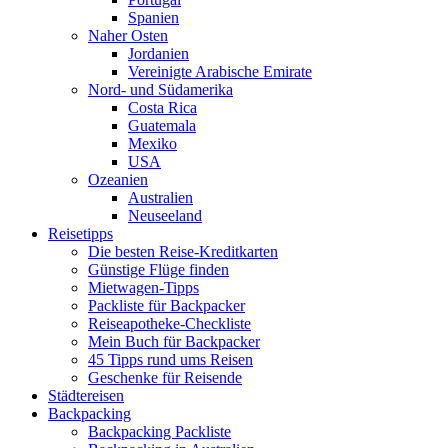
Spanien
Naher Osten
Jordanien
Vereinigte Arabische Emirate
Nord- und Südamerika
Costa Rica
Guatemala
Mexiko
USA
Ozeanien
Australien
Neuseeland
Reisetipps
Die besten Reise-Kreditkarten
Günstige Flüge finden
Mietwagen-Tipps
Packliste für Backpacker
Reiseapotheke-Checkliste
Mein Buch für Backpacker
45 Tipps rund ums Reisen
Geschenke für Reisende
Städtereisen
Backpacking
Backpacking Packliste