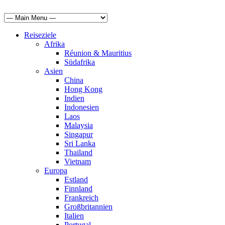
Reiseziele
Afrika
Réunion & Mauritius
Südafrika
Asien
China
Hong Kong
Indien
Indonesien
Laos
Malaysia
Singapur
Sri Lanka
Thailand
Vietnam
Europa
Estland
Finnland
Frankreich
Großbritannien
Italien
Portugal