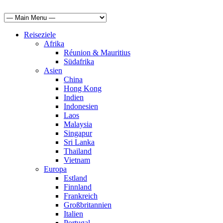
Reiseziele
Afrika
Réunion & Mauritius
Südafrika
Asien
China
Hong Kong
Indien
Indonesien
Laos
Malaysia
Singapur
Sri Lanka
Thailand
Vietnam
Europa
Estland
Finnland
Frankreich
Großbritannien
Italien
Portugal