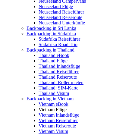
Neuseeland Campervans
Neuseeland Flüge
Neuseeland Reiseführer
Neuseeland Reiseroute
Neuseeland Unterkünfte
Backpacking in Sri Lanka
Backpacking in Südafrika
Südafrika Reiseführer
Südafrika Road Trip
Backpacking in Thailand
Thailand eBook
Thailand Flüge
Thailand Inlandsflüge
Thailand Reiseführer
Thailand Reiseroute
Thailand: Roller mieten
Thailand: SIM-Karte
Thailand Visum
Backpacking in Vietnam
Vietnam eBook
Vietnam Flüge
Vietnam Inlandsflüge
Vietnam Reiseführer
Vietnam Reiseroute
Vietnam Visum