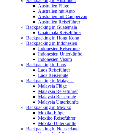
Backpacking in Australien
Australien Flüge
Australien mit Auto
Australien mit Campervan
Australien Reiseführer
Backpacking in Guatemala
Guatemala Reiseführer
Backpacking in Hong Kong
Backpacking in Indonesien
Indonesien Reiseroute
Indonesien Unterkünfte
Indonesien Visum
Backpacking in Laos
Laos Reiseführer
Laos Reiseroute
Backpacking in Malaysia
Malaysia Flüge
Malaysia Reiseführer
Malaysia Reiseroute
Malaysia Unterkünfte
Backpacking in Mexiko
Mexiko Flüge
Mexiko Reiseführer
Mexiko Unterkünfte
Backpacking in Neuseeland