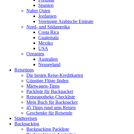
Spanien
Naher Osten
Jordanien
Vereinigte Arabische Emirate
Nord- und Südamerika
Costa Rica
Guatemala
Mexiko
USA
Ozeanien
Australien
Neuseeland
Reisetipps
Die besten Reise-Kreditkarten
Günstige Flüge finden
Mietwagen-Tipps
Packliste für Backpacker
Reiseapotheke-Checkliste
Mein Buch für Backpacker
45 Tipps rund ums Reisen
Geschenke für Reisende
Städtereisen
Backpacking
Backpacking Packliste