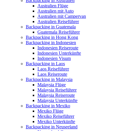
Backpacking in Australien
Australien Flüge
Australien mit Auto
Australien mit Campervan
Australien Reiseführer
Backpacking in Guatemala
Guatemala Reiseführer
Backpacking in Hong Kong
Backpacking in Indonesien
Indonesien Reiseroute
Indonesien Unterkünfte
Indonesien Visum
Backpacking in Laos
Laos Reiseführer
Laos Reiseroute
Backpacking in Malaysia
Malaysia Flüge
Malaysia Reiseführer
Malaysia Reiseroute
Malaysia Unterkünfte
Backpacking in Mexiko
Mexiko Flüge
Mexiko Reiseführer
Mexiko Unterkünfte
Backpacking in Neuseeland