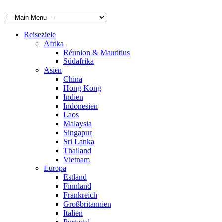
Reiseziele
Afrika
Réunion & Mauritius
Südafrika
Asien
China
Hong Kong
Indien
Indonesien
Laos
Malaysia
Singapur
Sri Lanka
Thailand
Vietnam
Europa
Estland
Finnland
Frankreich
Großbritannien
Italien
Portugal