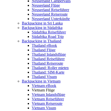
Neuseeland Campervans
Neuseeland Flüge
Neuseeland Reiseführer
Neuseeland Reiseroute
Neuseeland Unterkünfte
Backpacking in Sri Lanka
Backpacking in Südafrika
Südafrika Reiseführer
Südafrika Road Trip
Backpacking in Thailand
Thailand eBook
Thailand Flüge
Thailand Inlandsflüge
Thailand Reiseführer
Thailand Reiseroute
Thailand: Roller mieten
Thailand: SIM-Karte
Thailand Visum
Backpacking in Vietnam
Vietnam eBook
Vietnam Flüge
Vietnam Inlandsflüge
Vietnam Reiseführer
Vietnam Reiseroute
Vietnam Visum