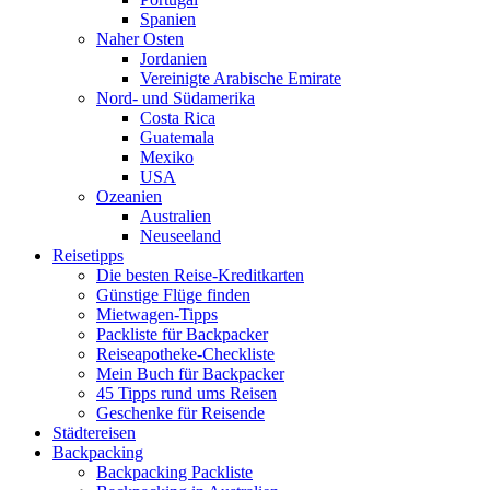
Spanien
Naher Osten
Jordanien
Vereinigte Arabische Emirate
Nord- und Südamerika
Costa Rica
Guatemala
Mexiko
USA
Ozeanien
Australien
Neuseeland
Reisetipps
Die besten Reise-Kreditkarten
Günstige Flüge finden
Mietwagen-Tipps
Packliste für Backpacker
Reiseapotheke-Checkliste
Mein Buch für Backpacker
45 Tipps rund ums Reisen
Geschenke für Reisende
Städtereisen
Backpacking
Backpacking Packliste