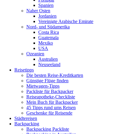
Spanien
Naher Osten
Jordanien
Vereinigte Arabische Emirate
Nord- und Südamerika
Costa Rica
Guatemala
Mexiko
USA
Ozeanien
Australien
Neuseeland
Reisetipps
Die besten Reise-Kreditkarten
Günstige Flüge finden
Mietwagen-Tipps
Packliste für Backpacker
Reiseapotheke-Checkliste
Mein Buch für Backpacker
45 Tipps rund ums Reisen
Geschenke für Reisende
Städtereisen
Backpacking
Backpacking Packliste