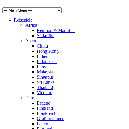
Reiseziele
Afrika
Réunion & Mauritius
Südafrika
Asien
China
Hong Kong
Indien
Indonesien
Laos
Malaysia
Singapur
Sri Lanka
Thailand
Vietnam
Europa
Estland
Finnland
Frankreich
Großbritannien
Italien
Portugal