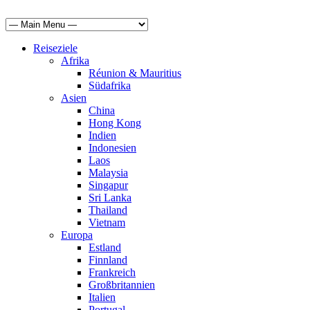
Reiseziele
Afrika
Réunion & Mauritius
Südafrika
Asien
China
Hong Kong
Indien
Indonesien
Laos
Malaysia
Singapur
Sri Lanka
Thailand
Vietnam
Europa
Estland
Finnland
Frankreich
Großbritannien
Italien
Portugal