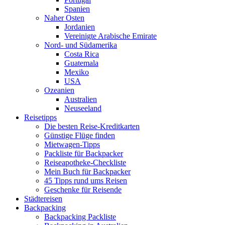
Spanien
Naher Osten
Jordanien
Vereinigte Arabische Emirate
Nord- und Südamerika
Costa Rica
Guatemala
Mexiko
USA
Ozeanien
Australien
Neuseeland
Reisetipps
Die besten Reise-Kreditkarten
Günstige Flüge finden
Mietwagen-Tipps
Packliste für Backpacker
Reiseapotheke-Checkliste
Mein Buch für Backpacker
45 Tipps rund ums Reisen
Geschenke für Reisende
Städtereisen
Backpacking
Backpacking Packliste