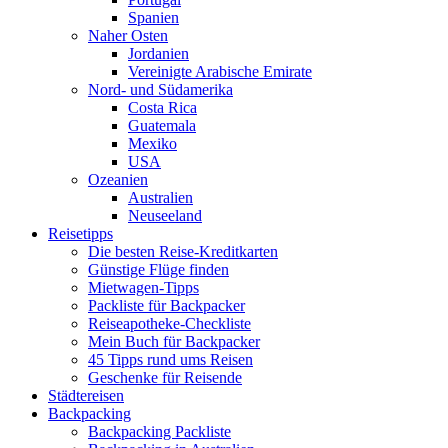
Spanien
Naher Osten
Jordanien
Vereinigte Arabische Emirate
Nord- und Südamerika
Costa Rica
Guatemala
Mexiko
USA
Ozeanien
Australien
Neuseeland
Reisetipps
Die besten Reise-Kreditkarten
Günstige Flüge finden
Mietwagen-Tipps
Packliste für Backpacker
Reiseapotheke-Checkliste
Mein Buch für Backpacker
45 Tipps rund ums Reisen
Geschenke für Reisende
Städtereisen
Backpacking
Backpacking Packliste