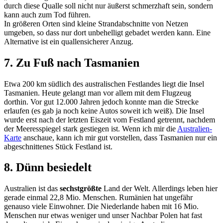
durch diese Qualle soll nicht nur äußerst schmerzhaft sein, sondern
kann auch zum Tod führen.
In größeren Orten sind kleine Strandabschnitte von Netzen
umgeben, so dass nur dort unbehelligt gebadet werden kann. Eine
Alternative ist ein quallensicherer Anzug.
7. Zu Fuß nach Tasmanien
Etwa 200 km südlich des australischen Festlandes liegt die Insel
Tasmanien. Heute gelangt man vor allem mit dem Flugzeug
dorthin. Vor gut 12.000 Jahren jedoch konnte man die Strecke
erlaufen (es gab ja noch keine Autos soweit ich weiß). Die Insel
wurde erst nach der letzten Eiszeit vom Festland getrennt, nachdem
der Meeresspiegel stark gestiegen ist. Wenn ich mir die
Australien-
Karte
anschaue, kann ich mir gut vorstellen, dass Tasmanien nur ein
abgeschnittenes Stück Festland ist.
8. Dünn besiedelt
Australien ist das
sechstgrößte
Land der Welt. Allerdings leben hier
gerade einmal 22,8 Mio. Menschen. Rumänien hat ungefähr
genauso viele Einwohner. Die Niederlande haben mit 16 Mio.
Menschen nur etwas weniger und unser Nachbar Polen hat fast