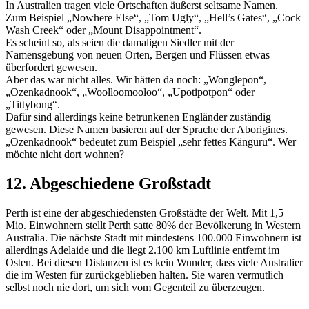
In Australien tragen viele Ortschaften äußerst seltsame Namen.
Zum Beispiel „Nowhere Else“, „Tom Ugly“, „Hell’s Gates“, „Cock
Wash Creek“ oder „Mount Disappointment“.
Es scheint so, als seien die damaligen Siedler mit der
Namensgebung von neuen Orten, Bergen und Flüssen etwas
überfordert gewesen.
Aber das war nicht alles. Wir hätten da noch: „Wonglepon“,
„Ozenkadnook“, „Woolloomooloo“, „Upotipotpon“ oder
„Tittybong“.
Dafür sind allerdings keine betrunkenen Engländer zuständig
gewesen. Diese Namen basieren auf der Sprache der Aborigines.
„Ozenkadnook“ bedeutet zum Beispiel „sehr fettes Känguru“. Wer
möchte nicht dort wohnen?
12. Abgeschiedene Großstadt
Perth ist eine der abgeschiedensten Großstädte der Welt. Mit 1,5
Mio. Einwohnern stellt Perth satte 80% der Bevölkerung in Western
Australia. Die nächste Stadt mit mindestens 100.000 Einwohnern ist
allerdings Adelaide und die liegt 2.100 km Luftlinie entfernt im
Osten. Bei diesen Distanzen ist es kein Wunder, dass viele Australier
die im Westen für zurückgeblieben halten. Sie waren vermutlich
selbst noch nie dort, um sich vom Gegenteil zu überzeugen.