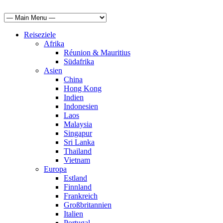
Reiseziele
Afrika
Réunion & Mauritius
Südafrika
Asien
China
Hong Kong
Indien
Indonesien
Laos
Malaysia
Singapur
Sri Lanka
Thailand
Vietnam
Europa
Estland
Finnland
Frankreich
Großbritannien
Italien
Portugal