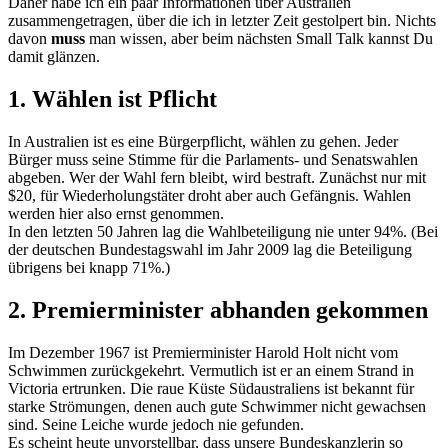
Daher habe ich ein paar Informationen über Australien
zusammengetragen, über die ich in letzter Zeit gestolpert bin. Nichts
davon
muss
man wissen, aber beim nächsten Small Talk kannst Du
damit glänzen.
1. Wählen ist Pflicht
In Australien ist es eine Bürgerpflicht, wählen zu gehen. Jeder
Bürger muss seine Stimme für die Parlaments- und Senatswahlen
abgeben. Wer der Wahl fern bleibt, wird bestraft. Zunächst nur mit
$20, für Wiederholungstäter droht aber auch Gefängnis. Wahlen
werden hier also ernst genommen.
In den letzten 50 Jahren lag die Wahlbeteiligung nie unter 94%. (Bei
der deutschen Bundestagswahl im Jahr 2009 lag die Beteiligung
übrigens bei knapp 71%.)
2. Premierminister abhanden gekommen
Im Dezember 1967 ist Premierminister Harold Holt nicht vom
Schwimmen zurückgekehrt. Vermutlich ist er an einem Strand in
Victoria ertrunken. Die raue Küste Südaustraliens ist bekannt für
starke Strömungen, denen auch gute Schwimmer nicht gewachsen
sind. Seine Leiche wurde jedoch nie gefunden.
Es scheint heute unvorstellbar, dass unsere Bundeskanzlerin so