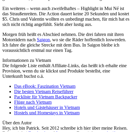
Ein weiteres – wenn auch zweifelhaftes – Highlight in Mui Né ist
das Straußenreiten. Die Action dauert keine 20 Sekunden und kostet
$5. Chris und Valentin wollten es unbedingt machen, für mich hat es
sich nicht richtig angefühlt. Sieht aber lustig aus.
Morgen früh heißt es Abschied nehmen. Die drei fahren mit ihren
Motorrädern nach
Saigon
, wo sie die Räder hoffentlich loswerden.
Ich fahre die gleiche Strecke mit dem Bus. In Saigon bleibe ich
voraussichtlich erstmal nur einen Tag.
Informationen zu Vietnam
Die folgende Liste enthält Affiliate-Links, das heißt ich erhalte eine
Provision, wenn du sie klickst und Produkte bestellst, eine
Unterkunft buchst o.ä.
Das eBook: Faszination Vietnam
Die besten Vietnam Reiseführer
Packliste für Vietnam Backpacker
Flüge nach Vietnam
Hotels und Gästehäuser in Vietnam
Hostels und Homestays in Vietnam
Über den Autor
Hey, ich bin Patrick. Seit 2012 schreibe ich hier über meine Reisen.