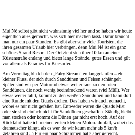
Mui Né selbst gibt nicht wahnsinnig viel her und so haben wir heute
eigentlich alles gemacht, was sich hier machen lässt. Dafür braucht
man nur ein paar Stunden. Es gibt aber sehr viele Touristen, die
ihren gesamten Urlaub hier verbringen, denn Mui Né ist ein ganz
schönes Strand Resort. Der Ort zieht sich über 10 km an einer
Küstenstraße entlang und bietet lange Strände, gutes Essen und gilt
vor allem als Paradies für Kitesurfer.
Am Vormittag bin ich den „Fairy Stream“ entlanggelaufen – ein
kleiner Fluss, der sich durch Sanddünen und Felsen schlängelt.
Später sind wir per Motorrad etwas weiter raus zu den roten
Sanddünen, die noch wenig beeindruckend waren (viel Müll). Wer
etwas weiter fährt, kommt zu den weißen Sanddünen und kann dort
eine Runde mit den Quads drehen. Das haben wir auch gemacht,
wobei es mir nicht gefallen hat. Entweder waren die Quads Mist
oder sie sind einfach nicht für Sanddünen geschaffen. Ständig bleibt
man stecken oder kommt die Dünen gar nicht erst hoch. Auf der
Rückfahrt hatte ich meinen ersten kleinen Motorradunfall, wobei das
dramatischer klingt, als es war, da wir kaum mehr als 5 km/h
gefahren sind ;-) Für ein paar Schrammen hat’s aber gereicht.