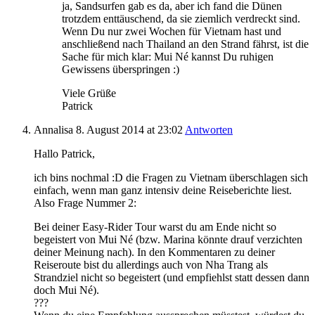
ja, Sandsurfen gab es da, aber ich fand die Dünen
trotzdem enttäuschend, da sie ziemlich verdreckt sind.
Wenn Du nur zwei Wochen für Vietnam hast und
anschließend nach Thailand an den Strand fährst, ist die
Sache für mich klar: Mui Né kannst Du ruhigen
Gewissens überspringen :)
Viele Grüße
Patrick
Annalisa
8. August 2014
at 23:02
Antworten
Hallo Patrick,
ich bins nochmal :D die Fragen zu Vietnam überschlagen sich
einfach, wenn man ganz intensiv deine Reiseberichte liest.
Also Frage Nummer 2:
Bei deiner Easy-Rider Tour warst du am Ende nicht so
begeistert von Mui Né (bzw. Marina könnte drauf verzichten
deiner Meinung nach). In den Kommentaren zu deiner
Reiseroute bist du allerdings auch von Nha Trang als
Strandziel nicht so begeistert (und empfiehlst statt dessen dann
doch Mui Né).
???