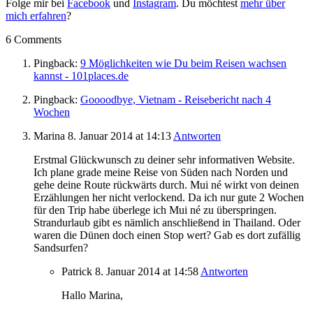
Folge mir bei
Facebook
und
Instagram
. Du möchtest
mehr über
mich erfahren
?
6 Comments
Pingback:
9 Möglichkeiten wie Du beim Reisen wachsen
kannst - 101places.de
Pingback:
Goooodbye, Vietnam - Reisebericht nach 4
Wochen
Marina
8. Januar 2014
at 14:13
Antworten
Erstmal Glückwunsch zu deiner sehr informativen Website.
Ich plane grade meine Reise von Süden nach Norden und
gehe deine Route rückwärts durch. Mui né wirkt von deinen
Erzählungen her nicht verlockend. Da ich nur gute 2 Wochen
für den Trip habe überlege ich Mui né zu überspringen.
Strandurlaub gibt es nämlich anschließend in Thailand. Oder
waren die Dünen doch einen Stop wert? Gab es dort zufällig
Sandsurfen?
Patrick
8. Januar 2014
at 14:58
Antworten
Hallo Marina,