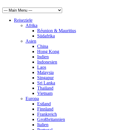
Reiseziele
Afrika
Réunion & Mauritius
Südafrika
Asien
China
Hong Kong
Indien
Indonesien
Laos
Malaysia
Singapur
Sri Lanka
Thailand
Vietnam
Europa
Estland
Finnland
Frankreich
Großbritannien
Italien
Portugal