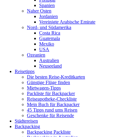
Spanien
Naher Osten
Jordanien
Vereinigte Arabische Emirate
Nord- und Südamerika
Costa Rica
Guatemala
Mexiko
USA
Ozeanien
Australien
Neuseeland
Reisetipps
Die besten Reise-Kreditkarten
Günstige Flüge finden
Mietwagen-Tipps
Packliste für Backpacker
Reiseapotheke-Checkliste
Mein Buch für Backpacker
45 Tipps rund ums Reisen
Geschenke für Reisende
Städtereisen
Backpacking
Backpacking Packliste