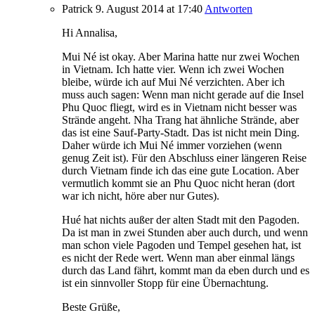
Patrick
9. August 2014
at 17:40
Antworten
Hi Annalisa,
Mui Né ist okay. Aber Marina hatte nur zwei Wochen
in Vietnam. Ich hatte vier. Wenn ich zwei Wochen
bleibe, würde ich auf Mui Né verzichten. Aber ich
muss auch sagen: Wenn man nicht gerade auf die Insel
Phu Quoc fliegt, wird es in Vietnam nicht besser was
Strände angeht. Nha Trang hat ähnliche Strände, aber
das ist eine Sauf-Party-Stadt. Das ist nicht mein Ding.
Daher würde ich Mui Né immer vorziehen (wenn
genug Zeit ist). Für den Abschluss einer längeren Reise
durch Vietnam finde ich das eine gute Location. Aber
vermutlich kommt sie an Phu Quoc nicht heran (dort
war ich nicht, höre aber nur Gutes).
Hué hat nichts außer der alten Stadt mit den Pagoden.
Da ist man in zwei Stunden aber auch durch, und wenn
man schon viele Pagoden und Tempel gesehen hat, ist
es nicht der Rede wert. Wenn man aber einmal längs
durch das Land fährt, kommt man da eben durch und es
ist ein sinnvoller Stopp für eine Übernachtung.
Beste Grüße,