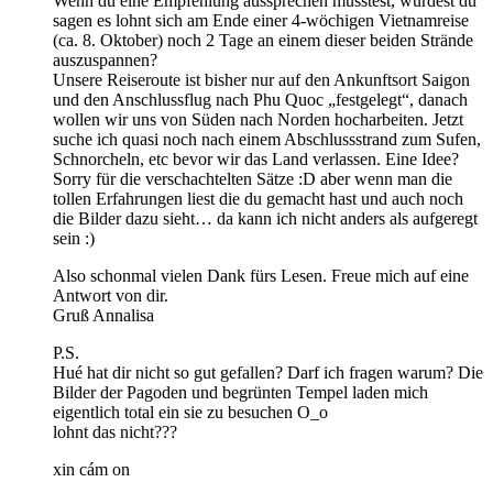
Wenn du eine Empfehlung aussprechen müsstest, würdest du
sagen es lohnt sich am Ende einer 4-wöchigen Vietnamreise
(ca. 8. Oktober) noch 2 Tage an einem dieser beiden Strände
auszuspannen?
Unsere Reiseroute ist bisher nur auf den Ankunftsort Saigon
und den Anschlussflug nach Phu Quoc „festgelegt“, danach
wollen wir uns von Süden nach Norden hocharbeiten. Jetzt
suche ich quasi noch nach einem Abschlussstrand zum Sufen,
Schnorcheln, etc bevor wir das Land verlassen. Eine Idee?
Sorry für die verschachtelten Sätze :D aber wenn man die
tollen Erfahrungen liest die du gemacht hast und auch noch
die Bilder dazu sieht… da kann ich nicht anders als aufgeregt
sein :)
Also schonmal vielen Dank fürs Lesen. Freue mich auf eine
Antwort von dir.
Gruß Annalisa
P.S.
Hué hat dir nicht so gut gefallen? Darf ich fragen warum? Die
Bilder der Pagoden und begrünten Tempel laden mich
eigentlich total ein sie zu besuchen O_o
lohnt das nicht???
xin cám on