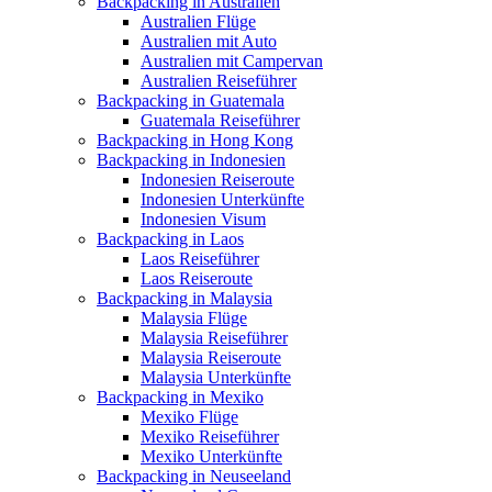
Backpacking in Australien
Australien Flüge
Australien mit Auto
Australien mit Campervan
Australien Reiseführer
Backpacking in Guatemala
Guatemala Reiseführer
Backpacking in Hong Kong
Backpacking in Indonesien
Indonesien Reiseroute
Indonesien Unterkünfte
Indonesien Visum
Backpacking in Laos
Laos Reiseführer
Laos Reiseroute
Backpacking in Malaysia
Malaysia Flüge
Malaysia Reiseführer
Malaysia Reiseroute
Malaysia Unterkünfte
Backpacking in Mexiko
Mexiko Flüge
Mexiko Reiseführer
Mexiko Unterkünfte
Backpacking in Neuseeland