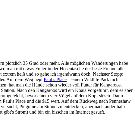
tern plötzlich 35 Grad oder mehr. Alle möglichen Wanderungen habe
 wo man mit etwas Futter in der Hosentasche der beste Freund aller
t extrem heiß und so gehe ich irgendwann doch. Nächster Stopp:
iter. Auf dem Weg liegt
Paul’s Place
– einem Wildlife Park nicht
mmen, hat man die Hände schon wieder voll Futter für Kangaroos,
u Station. Nach den Kangaroos wird ein Koala vorgeführt, dem es aber
umgereicht, bevor einem vier Vögel auf dem Kopf sitzen. Dann
l in Paul’s Place und die $15 wert. Auf dem Rückweg nach Penneshaw
versucht, Pinguine am Strand zu entdecken, aber nach anderthalb
 gibt’s Strom) und bin ein bisschen im Internet gesurft.