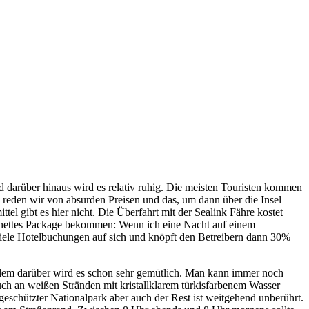
und darüber hinaus wird es relativ ruhig. Die meisten Touristen kommen
n reden wir von absurden Preisen und das, um dann über die Insel
el gibt es hier nicht. Die Überfahrt mit der Sealink Fähre kostet
in nettes Package bekommen: Wenn ich eine Nacht auf einem
k viele Hotelbuchungen auf sich und knöpft den Betreibern dann 30%
i allem darüber wird es schon sehr gemütlich. Man kann immer noch
uch an weißen Stränden mit kristallklarem türkisfarbenem Wasser
t geschützter Nationalpark aber auch der Rest ist weitgehend unberührt.