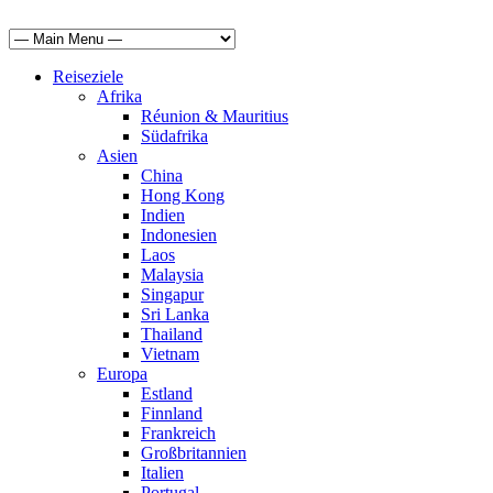
Reiseziele
Afrika
Réunion & Mauritius
Südafrika
Asien
China
Hong Kong
Indien
Indonesien
Laos
Malaysia
Singapur
Sri Lanka
Thailand
Vietnam
Europa
Estland
Finnland
Frankreich
Großbritannien
Italien
Portugal