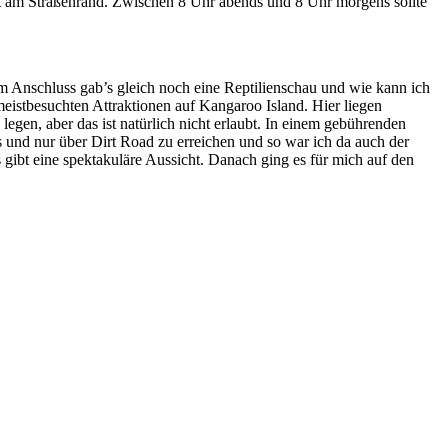
tot am Straßenrand. Zwischen 8 Uhr abends und 8 Uhr morgens sollte
 Anschluss gab’s gleich noch eine Reptilienschau und wie kann ich
meistbesuchten Attraktionen auf Kangaroo Island. Hier liegen
gen, aber das ist natürlich nicht erlaubt. In einem gebührenden
und nur über Dirt Road zu erreichen und so war ich da auch der
 gibt eine spektakuläre Aussicht. Danach ging es für mich auf den