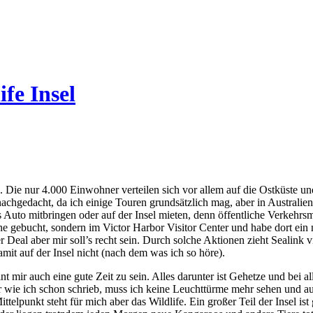
fe Insel
ld. Die nur 4.000 Einwohner verteilen sich vor allem auf die Ostküste 
nachgedacht, da ich einige Touren grundsätzlich mag, aber in Australie
uto mitbringen oder auf der Insel mieten, denn öffentliche Verkehrsmitt
ine gebucht, sondern im Victor Harbor Visitor Center und habe dort e
r Deal aber mir soll’s recht sein. Durch solche Aktionen zieht Sealin
mit auf der Insel nicht (nach dem was ich so höre).
int mir auch eine gute Zeit zu sein. Alles darunter ist Gehetze und be
r wie ich schon schrieb, muss ich keine Leuchttürme mehr sehen und a
ittelpunkt steht für mich aber das Wildlife. Ein großer Teil der Insel is