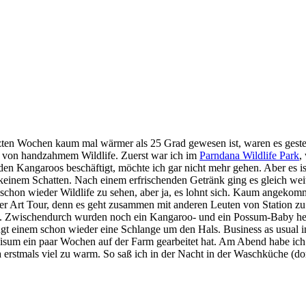
letzten Wochen kaum mal wärmer als 25 Grad gewesen ist, waren es ges
en von handzahmem Wildlife. Zuerst war ich im
Parndana Wildlife Park
,
n Kangaroos beschäftigt, möchte ich gar nicht mehr gehen. Aber es is
 keinem Schatten. Nach einem erfrischenden Getränk ging es gleich we
t, schon wieder Wildlife zu sehen, aber ja, es lohnt sich. Kaum angeko
ner Art Tour, denn es geht zusammen mit anderen Leuten von Station z
e. Zwischendurch wurden noch ein Kangaroo- und ein Possum-Baby her
ängt einem schon wieder eine Schlange um den Hals. Business as usua
sum ein paar Wochen auf der Farm gearbeitet hat. Am Abend habe ich 
erstmals viel zu warm. So saß ich in der Nacht in der Waschküche (dort