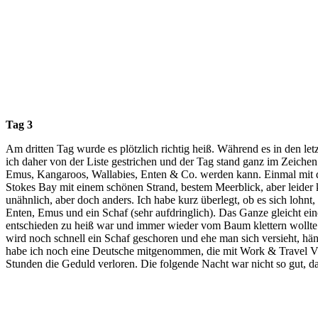
Tag 3
Am dritten Tag wurde es plötzlich richtig heiß. Während es in den 
ich daher von der Liste gestrichen und der Tag stand ganz im Zeich
Emus, Kangaroos, Wallabies, Enten & Co. werden kann. Einmal mit de
Stokes Bay mit einem schönen Strand, bestem Meerblick, aber leider
unähnlich, aber doch anders. Ich habe kurz überlegt, ob es sich lohn
Enten, Emus und ein Schaf (sehr aufdringlich). Das Ganze gleicht ei
entschieden zu heiß war und immer wieder vom Baum klettern wollt
wird noch schnell ein Schaf geschoren und ehe man sich versieht, h
habe ich noch eine Deutsche mitgenommen, die mit Work & Travel Vi
Stunden die Geduld verloren. Die folgende Nacht war nicht so gut, da 