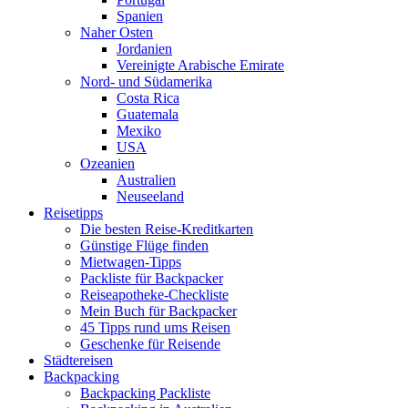
Spanien
Naher Osten
Jordanien
Vereinigte Arabische Emirate
Nord- und Südamerika
Costa Rica
Guatemala
Mexiko
USA
Ozeanien
Australien
Neuseeland
Reisetipps
Die besten Reise-Kreditkarten
Günstige Flüge finden
Mietwagen-Tipps
Packliste für Backpacker
Reiseapotheke-Checkliste
Mein Buch für Backpacker
45 Tipps rund ums Reisen
Geschenke für Reisende
Städtereisen
Backpacking
Backpacking Packliste