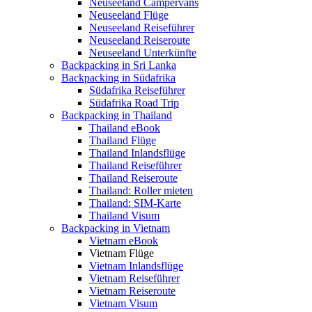
Neuseeland Campervans
Neuseeland Flüge
Neuseeland Reiseführer
Neuseeland Reiseroute
Neuseeland Unterkünfte
Backpacking in Sri Lanka
Backpacking in Südafrika
Südafrika Reiseführer
Südafrika Road Trip
Backpacking in Thailand
Thailand eBook
Thailand Flüge
Thailand Inlandsflüge
Thailand Reiseführer
Thailand Reiseroute
Thailand: Roller mieten
Thailand: SIM-Karte
Thailand Visum
Backpacking in Vietnam
Vietnam eBook
Vietnam Flüge
Vietnam Inlandsflüge
Vietnam Reiseführer
Vietnam Reiseroute
Vietnam Visum