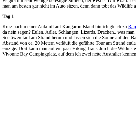
Es gibt nur sehr wenige befestigte Straßen, der Rest ist Dirt Road.
man am besten gar nicht im Auto sitzen, denn dann tobt das Wildlife 
Tag 1
Kurz nach meiner Ankunft auf Kangaroo Island bin ich gleich zu
Rap
da nein sagen? Eulen, Adler, Schlangen, Lizards, Drachen.. was man 
Seelöwen faul am Strand herum und lassen sich die Sonne auf den Bauc
Abstand von ca. 20 Metern verläuft die geführte Tour am Strand entla
einzige. Dort kann man auf ein paar Hiking Trails durch die Wildnis 
Vivonne Bay Campingplatz, auf dem ich zwei nette Australier kennen