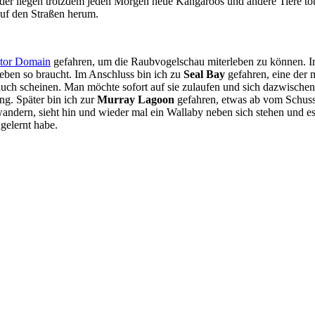
 Leider liegen trotzdem jeden Morgen neue Kangaroos und andere Tiere 
auf den Straßen herum.
tor Domain
gefahren, um die Raubvogelschau miterleben zu können. Im
eben so braucht. Im Anschluss bin ich zu
Seal Bay
gefahren, eine der 
h scheinen. Man möchte sofort auf sie zulaufen und sich dazwischen le
ng. Später bin ich zur
Murray Lagoon
gefahren, etwas ab vom Schuss 
wandern, sieht hin und wieder mal ein Wallaby neben sich stehen und es
gelernt habe.