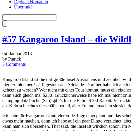
Digitale Nomaden
Über mich
#57 Kangaroo Island – die Wildli
04. Januar 2013
by Patrick
5 Comments
Kangaroo Island ist die drittgrößte Insel Australiens und ziemlich wi
hierher mit einer 1-2 Tagestour aus Adelaide. Darüber habe ich auch 
gehetzt zu werden? Wer nicht mit einer Tour kommt, muss ein eigenes A
dann auch gleich mal $280! Glücklicherweise habe ich mal nicht onl
Campingplatz buche ($25) gibt’s für die Fähre $100 Rabatt. Verrückte
ab. Kein schlechtes Geschäftsmodell, aber Freunde machen sie sich da
Ich habe für Kangaroo Island vier volle Tage eingeplant und das sche
etwas mehr machen, denn ich habe auf ein paar Dinge verzichtet, abe
kann man sich übersehen. That said, die Insel ist wirklich schön. Im M