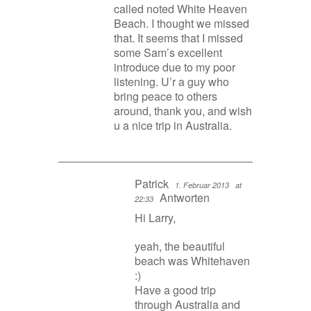
called noted White Heaven
Beach. I thought we missed
that. It seems that I missed
some Sam’s excellent
introduce due to my poor
listening. U’r a guy who
bring peace to others
around, thank you, and wish
u a nice trip in Australia.
Patrick
1. Februar 2013
at
Antworten
22:33
Hi Larry,
yeah, the beautiful
beach was Whitehaven
:)
Have a good trip
through Australia and