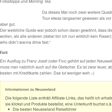
Fotostopps und
Morning Tea
.
Da dieses Mal noch zwei weitere Quads
Tour etwas langsamer gewesen als
vor
aber gut.
Der weibliche Guide war jedoch schon daran gewöhnt, dass di
wollen, als alle anderen (dabei bin ich nun wirklich kein Raser)
who didn’t wanna drive fast.“
Fazit
Ein Ausflug zu Franz Josef (oder Fox) gehört auf jeden Neuse
muss man natürlich auch auf die Gletscher. Es ist zwar teuer,
besten mit Kreditkarte zahlen. Das tut weniger weh ;-)
Informationen zu Neuseeland
Die folgende Liste enthält Affiliate-Links, das heißt ich erha
sie klickst und Produkte bestellst, eine Unterkunft buchst o.ä
Die besten Neuseeland Reiseführer