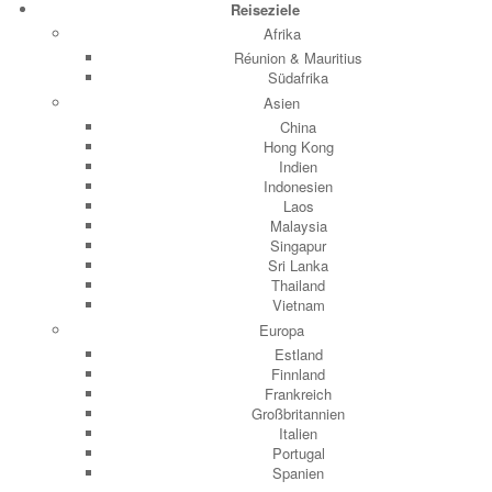
Reiseziele
Afrika
Réunion & Mauritius
Südafrika
Asien
China
Hong Kong
Indien
Indonesien
Laos
Malaysia
Singapur
Sri Lanka
Thailand
Vietnam
Europa
Estland
Finnland
Frankreich
Großbritannien
Italien
Portugal
Spanien