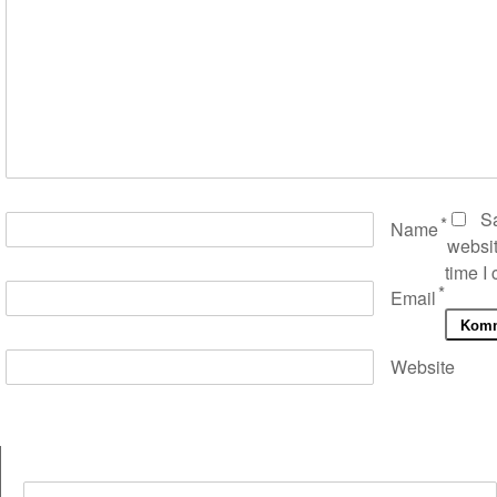
S
*
Name
websit
time I
*
Email
Website