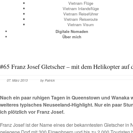
Vietnam Flüge
Vietnam Inlandsflüge
Vietnam Reiseführer
Vietnam Reiseroute
Vietnam Visum
Digitale Nomaden
Über mich
#65 Franz Josef Gletscher – mit dem Helikopter auf 
07. März 2013
by Patrick
Nach ein paar ruhigen Tagen in
Queenstown und Wanaka
w
weiteres typisches Neuseeland-Highlight. Nur ein paar Stu
ich plötzlich vor Franz Josef.
Franz Josef ist der Name eines der bekanntesten Gletscher in
gelegene Dorf mit 300 Einwohnern und bis zu 2.000 Touristen h