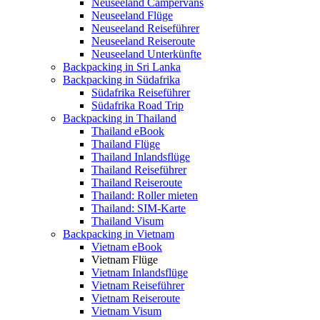
Neuseeland Campervans
Neuseeland Flüge
Neuseeland Reiseführer
Neuseeland Reiseroute
Neuseeland Unterkünfte
Backpacking in Sri Lanka
Backpacking in Südafrika
Südafrika Reiseführer
Südafrika Road Trip
Backpacking in Thailand
Thailand eBook
Thailand Flüge
Thailand Inlandsflüge
Thailand Reiseführer
Thailand Reiseroute
Thailand: Roller mieten
Thailand: SIM-Karte
Thailand Visum
Backpacking in Vietnam
Vietnam eBook
Vietnam Flüge
Vietnam Inlandsflüge
Vietnam Reiseführer
Vietnam Reiseroute
Vietnam Visum