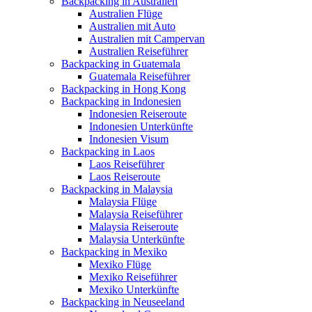
Backpacking in Australien
Australien Flüge
Australien mit Auto
Australien mit Campervan
Australien Reiseführer
Backpacking in Guatemala
Guatemala Reiseführer
Backpacking in Hong Kong
Backpacking in Indonesien
Indonesien Reiseroute
Indonesien Unterkünfte
Indonesien Visum
Backpacking in Laos
Laos Reiseführer
Laos Reiseroute
Backpacking in Malaysia
Malaysia Flüge
Malaysia Reiseführer
Malaysia Reiseroute
Malaysia Unterkünfte
Backpacking in Mexiko
Mexiko Flüge
Mexiko Reiseführer
Mexiko Unterkünfte
Backpacking in Neuseeland