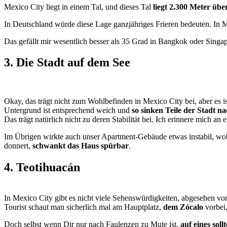
Mexico City liegt in einem Tal, und dieses Tal
liegt 2.300 Meter üb
In Deutschland würde diese Lage ganzjähriges Frieren bedeuten. In
Das gefällt mir wesentlich besser als 35 Grad in Bangkok oder Sing
3. Die Stadt auf dem See
Okay, das trägt nicht zum Wohlbefinden in Mexico City bei, aber es i
Untergrund ist entsprechend weich und
so sinken Teile der Stadt n
Das trägt natürlich nicht zu deren Stabilität bei. Ich erinnere mich an
Im Übrigen wirkte auch unser Apartment-Gebäude etwas instabil, wob
donnert,
schwankt das Haus spürbar
.
4. Teotihuacán
In Mexico City gibt es nicht viele Sehenswürdigkeiten, abgesehen v
Tourist schaut man sicherlich mal am Hauptplatz,
dem Zócalo
vorbei,
Doch selbst wenn Dir nur nach Faulenzen zu Mute ist,
auf eines sol