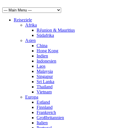
Reiseziele
Afrika
Réunion & Mauritius
Südafrika
Asien
China
Hong Kong
Indien
Indonesien
Laos
Malaysia
Singapur
Sri Lanka
Thailand
Vietnam
Europa
Estland
Finnland
Frankreich
Großbritannien
Italien
Portugal