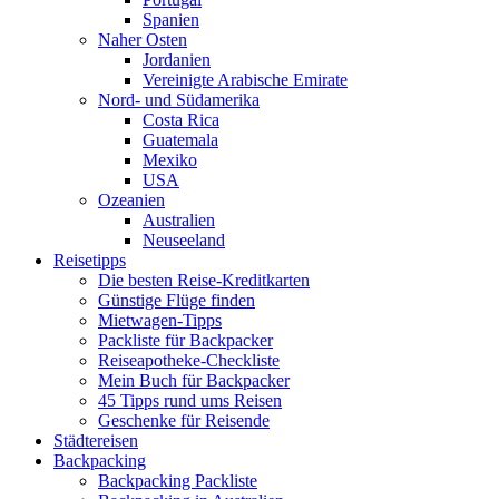
Spanien
Naher Osten
Jordanien
Vereinigte Arabische Emirate
Nord- und Südamerika
Costa Rica
Guatemala
Mexiko
USA
Ozeanien
Australien
Neuseeland
Reisetipps
Die besten Reise-Kreditkarten
Günstige Flüge finden
Mietwagen-Tipps
Packliste für Backpacker
Reiseapotheke-Checkliste
Mein Buch für Backpacker
45 Tipps rund ums Reisen
Geschenke für Reisende
Städtereisen
Backpacking
Backpacking Packliste