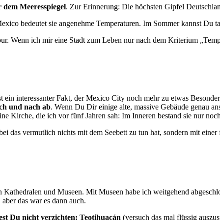
er dem Meeresspiegel
. Zur Erinnerung: Die höchsten Gipfel Deutschland
 Mexico bedeutet sie angenehme Temperaturen. Im Sommer kannst Du ta
apur. Wenn ich mir eine Stadt zum Leben nur nach dem Kriterium „Tem
st ein interessanter Fakt, der Mexico City noch mehr zu etwas Besonde
ach und nach ab
. Wenn Du Dir einige alte, massive Gebäude genau ansc
 eine Kirche, die ich vor fünf Jahren sah: Im Inneren bestand sie nur no
ei das vermutlich nichts mit dem Seebett zu tun hat, sondern mit ein
on Kathedralen und Museen. Mit Museen habe ich weitgehend abgeschlos
 aber das war es dann auch.
ltest Du nicht verzichten: Teotihuacán
(versuch das mal flüssig auszus