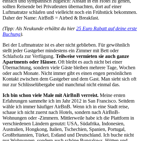
einfach und sympathisch zugleich: Anstatt in ein Hotel zu gehen,
sollten Reisende bei Privatleuten übernachten, dort auf einer
Luftmatratze schlafen und vielleicht noch ein Frühstück bekommen.
Daher der Name: AirBnB = Airbed & Breakfast.
(Tipp: Als Neukunde erhältst du hier
25 Euro Rabatt auf deine erste
Buchung
).
Bei der Luftmatratze ist es aber nicht geblieben. Für gewöhnlich
stellt jeder Gastgeber mindestens ein Zimmer mit Bett oder
Schlafsofa zur Verfügung.
Teilweise vermieten sie auch ganze
Apartments oder Häuser.
Oft bleibt es auch nicht bei einer
Übernachtung, sondern viele Gäste bleiben mehrere Tage, Wochen
oder auch Monate. Nicht immer gibt es einen engen persönlichen
Kontakt zwischen dem Gastgeber und dem Gast. Man sieht sich oft
nur zur Schlüsselübergabe und manchmal nicht einmal das.
Ich bin schon viele Male mit AirBnB verreist.
Meine ersten
Erfahrungen sammelte ich im Jahr 2012 in San Francisco. Seitdem
wähle ich immer häufiger AirBnB. Wenn ich in eine Stadt reise,
schaue ich nicht zuerst nach Hotels, sondern nach AirBnB-
Wohnungen oder -Zimmern. Mittlerweile habe ich die Plattform in
verschiedenen Ländern genutzt: USA, Südafrika, Indonesien,
Australien, Hongkong, Italien, Tschechien, Spanien, Portugal,
Großbritannien, Türkei, Estland und Deutschland. Ich buche nicht
nur Wohnungen, sondern auch schöne Bungalows, Hütten und