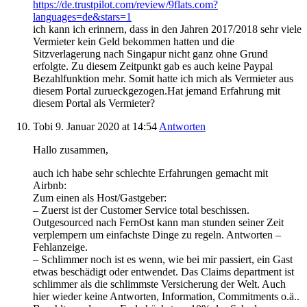
https://de.trustpilot.com/review/9flats.com?
languages=de&stars=1
ich kann ich erinnern, dass in den Jahren 2017/2018 sehr viele
Vermieter kein Geld bekommen hatten und die
Sitzverlagerung nach Singapur nicht ganz ohne Grund
erfolgte. Zu diesem Zeitpunkt gab es auch keine Paypal
Bezahlfunktion mehr. Somit hatte ich mich als Vermieter aus
diesem Portal zurueckgezogen.Hat jemand Erfahrung mit
diesem Portal als Vermieter?
Tobi
9. Januar 2020
at 14:54
Antworten
Hallo zusammen,
auch ich habe sehr schlechte Erfahrungen gemacht mit
Airbnb:
Zum einen als Host/Gastgeber:
– Zuerst ist der Customer Service total beschissen.
Outgesourced nach FernOst kann man stunden seiner Zeit
verplempern um einfachste Dinge zu regeln. Antworten –
Fehlanzeige.
– Schlimmer noch ist es wenn, wie bei mir passiert, ein Gast
etwas beschädigt oder entwendet. Das Claims department ist
schlimmer als die schlimmste Versicherung der Welt. Auch
hier wieder keine Antworten, Information, Commitments o.ä..