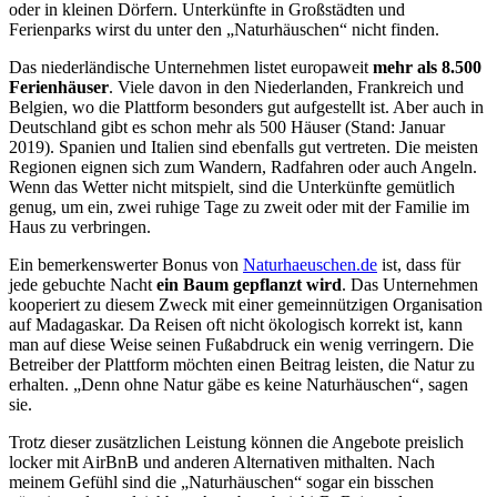
oder in kleinen Dörfern. Unterkünfte in Großstädten und
Ferienparks wirst du unter den „Naturhäuschen“ nicht finden.
Das niederländische Unternehmen listet europaweit
mehr als 8.500
Ferienhäuser
. Viele davon in den Niederlanden, Frankreich und
Belgien, wo die Plattform besonders gut aufgestellt ist. Aber auch in
Deutschland gibt es schon mehr als 500 Häuser (Stand: Januar
2019). Spanien und Italien sind ebenfalls gut vertreten. Die meisten
Regionen eignen sich zum Wandern, Radfahren oder auch Angeln.
Wenn das Wetter nicht mitspielt, sind die Unterkünfte gemütlich
genug, um ein, zwei ruhige Tage zu zweit oder mit der Familie im
Haus zu verbringen.
Ein bemerkenswerter Bonus von
Naturhaeuschen.de
ist, dass für
jede gebuchte Nacht
ein Baum gepflanzt wird
. Das Unternehmen
kooperiert zu diesem Zweck mit einer gemeinnützigen Organisation
auf Madagaskar. Da Reisen oft nicht ökologisch korrekt ist, kann
man auf diese Weise seinen Fußabdruck ein wenig verringern. Die
Betreiber der Plattform möchten einen Beitrag leisten, die Natur zu
erhalten. „Denn ohne Natur gäbe es keine Naturhäuschen“, sagen
sie.
Trotz dieser zusätzlichen Leistung können die Angebote preislich
locker mit AirBnB und anderen Alternativen mithalten. Nach
meinem Gefühl sind die „Naturhäuschen“ sogar ein bisschen