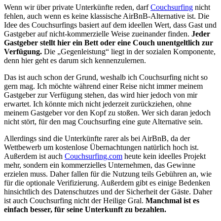
Wenn wir über private Unterkünfte reden, darf
Couchsurfing
nicht
fehlen, auch wenn es keine klassische AirBnB-Alternative ist. Die
Idee des Couchsurfings basiert auf dem ideellen Wert, dass Gast und
Gastgeber auf nicht-kommerzielle Weise zueinander finden.
Jeder
Gastgeber stellt hier ein Bett oder eine Couch unentgeltlich zur
Verfügung.
Die „Gegenleistung“ liegt in der sozialen Komponente,
denn hier geht es darum sich kennenzulernen.
Das ist auch schon der Grund, weshalb ich Couchsurfing nicht so
gern mag. Ich möchte während einer Reise nicht immer meinem
Gastgeber zur Verfügung stehen, das wird hier jedoch von mir
erwartet. Ich könnte mich nicht jederzeit zurückziehen, ohne
meinem Gastgeber vor den Kopf zu stoßen. Wer sich daran jedoch
nicht stört, für den mag Couchsurfing eine gute Alternative sein.
Allerdings sind die Unterkünfte rarer als bei AirBnB, da der
Wettbewerb um kostenlose Übernachtungen natürlich hoch ist.
Außerdem ist auch
Couchsurfing.com
heute kein ideelles Projekt
mehr, sondern ein kommerzielles Unternehmen, das Gewinne
erzielen muss. Daher fallen für die Nutzung teils Gebühren an, wie
für die optionale Verifizierung. Außerdem gibt es einige Bedenken
hinsichtlich des Datenschutzes und der Sicherheit der Gäste. Daher
ist auch Couchsurfing nicht der Heilige Gral.
Manchmal ist es
einfach besser, für seine Unterkunft zu bezahlen.