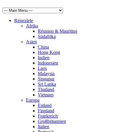
Reiseziele
Afrika
Réunion & Mauritius
Südafrika
Asien
China
Hong Kong
Indien
Indonesien
Laos
Malaysia
Singapur
Sri Lanka
Thailand
Vietnam
Europa
Estland
Finnland
Frankreich
Großbritannien
Italien
Portugal