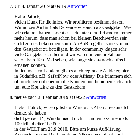
Uli
4. Januar 2019
at 09:19
Antworten
Hallo Patrick,
vielen Dank für die Infos. Wir profitieren bestimmt davon.
Wir nutzen AirBnB als Reisende wie auch als Gastgeber. Wie
wir erfahren haben spricht es sich unter den Reisenden immer
mehr herum, dass man schon bei kleinen Beschwerden sein
Geld zurück bekommen kann. AirBnB regelt das meist ohne
den Gastgeber zu beteiligen. In der community klagen sehr
viele Gastgeber darüber und wir waren in einem Fall auch
schon betroffen. Mal sehen, wie lange sie das noch aufrecht
erhalten können.
In den meisten Ländern gibt es auch regionale Anbieter, hier
in Südafrika z.B. SafariNow oder Afristay. Die kümmern sich
oft noch persönlicher um die Kunden und bemühen sich auch
um gute Kontakte zu den Gastgebern.
meuselbach
3. Februar 2019
at 09:22
Antworten
Lieber Patrick, wieso gibst du Wimdu als Alternative an? Ich
denke, sie haben
dicht gemacht? „Wimdu macht dicht – und entlässt mehr als
100 Mitarbeiter“ heißt es
in der WELT am 28.9.2018. Bitte um kurze Aufklärung.
Ansonsten vielen Dank für deine Alternativen, die du auf