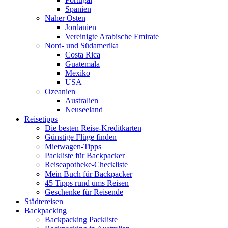
Spanien
Naher Osten
Jordanien
Vereinigte Arabische Emirate
Nord- und Südamerika
Costa Rica
Guatemala
Mexiko
USA
Ozeanien
Australien
Neuseeland
Reisetipps
Die besten Reise-Kreditkarten
Günstige Flüge finden
Mietwagen-Tipps
Packliste für Backpacker
Reiseapotheke-Checkliste
Mein Buch für Backpacker
45 Tipps rund ums Reisen
Geschenke für Reisende
Städtereisen
Backpacking
Backpacking Packliste