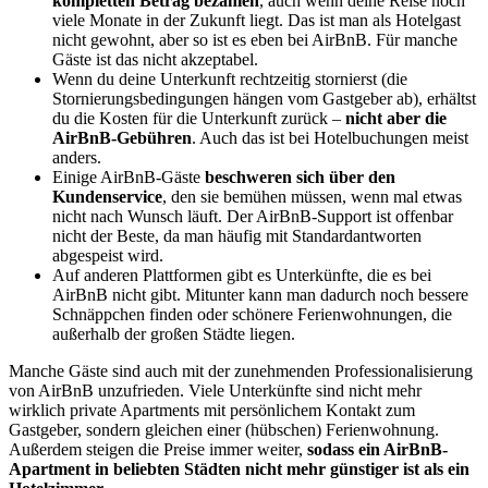
kompletten Betrag bezahlen
, auch wenn deine Reise noch
viele Monate in der Zukunft liegt. Das ist man als Hotelgast
nicht gewohnt, aber so ist es eben bei AirBnB. Für manche
Gäste ist das nicht akzeptabel.
Wenn du deine Unterkunft rechtzeitig stornierst (die
Stornierungsbedingungen hängen vom Gastgeber ab), erhältst
du die Kosten für die Unterkunft zurück –
nicht aber die
AirBnB-Gebühren
. Auch das ist bei Hotelbuchungen meist
anders.
Einige AirBnB-Gäste
beschweren sich über den
Kundenservice
, den sie bemühen müssen, wenn mal etwas
nicht nach Wunsch läuft. Der AirBnB-Support ist offenbar
nicht der Beste, da man häufig mit Standardantworten
abgespeist wird.
Auf anderen Plattformen gibt es Unterkünfte, die es bei
AirBnB nicht gibt. Mitunter kann man dadurch noch bessere
Schnäppchen finden oder schönere Ferienwohnungen, die
außerhalb der großen Städte liegen.
Manche Gäste sind auch mit der zunehmenden Professionalisierung
von AirBnB unzufrieden. Viele Unterkünfte sind nicht mehr
wirklich private Apartments mit persönlichem Kontakt zum
Gastgeber, sondern gleichen einer (hübschen) Ferienwohnung.
Außerdem steigen die Preise immer weiter,
sodass ein AirBnB-
Apartment in beliebten Städten nicht mehr günstiger ist als ein