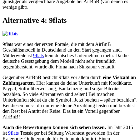
günstiger als vergleichbare Angebote bei AirBnB (von denen es
wenige gibt).
Alternative 4: 9flats
9flats war eines der ersten Portale, die mit dem AirBnB-
Geschäftsmodell in Deutschland an den Start gegangen sind.
Mittlerweile ist
9flats
kein deutsches Unternehmen mehr. Da die
deutsche Gesetzgebung dem Modell nicht sehr freundlich
gegenübersteht, wurde die Firma nach Singapur verkauft.
Gegenüber AirBnB besticht 9flats vor allem durch
eine Vielzahl an
Zahlungsarten
. Hier kannst du deine Unterkunft mit Kreditkarte,
Paypal, Sofortüberweisung, Bankeinzug und sogar Bitcoins
bezahlen. So viele Alternativen sind selten! Bei manchen
Unterkünften siehst du ein Symbol „Jetzt buchen – später bezahlen“.
Bei diesen musst du nur eine kleine Anzahlung leisten und bezahlst
den Rest bei Antritt der Reise. Das ist ein Vorteil gegenüber
AirBnB!
Auch die Bewertungen können sich sehen lassen.
Im Jahr 2015
ist
9flats
Testsieger bei Stiftung Warentest geworden (in der
Kategorie: Onlineportale für Ferienunterkünfte). Einen