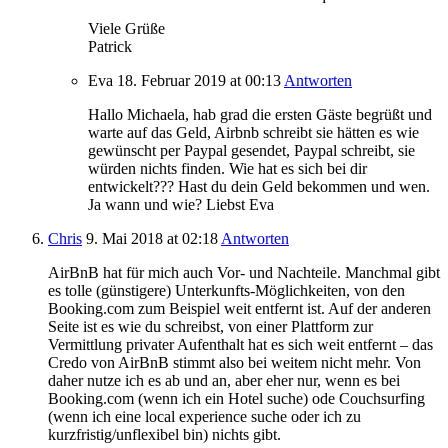
Viele Grüße
Patrick
Eva
18. Februar 2019
at 00:13
Antworten
Hallo Michaela, hab grad die ersten Gäste begrüßt und
warte auf das Geld, Airbnb schreibt sie hätten es wie
gewünscht per Paypal gesendet, Paypal schreibt, sie
würden nichts finden. Wie hat es sich bei dir
entwickelt??? Hast du dein Geld bekommen und wen.
Ja wann und wie? Liebst Eva
Chris
9. Mai 2018
at 02:18
Antworten
AirBnB hat für mich auch Vor- und Nachteile. Manchmal gibt
es tolle (günstigere) Unterkunfts-Möglichkeiten, von den
Booking.com zum Beispiel weit entfernt ist. Auf der anderen
Seite ist es wie du schreibst, von einer Plattform zur
Vermittlung privater Aufenthalt hat es sich weit entfernt – das
Credo von AirBnB stimmt also bei weitem nicht mehr. Von
daher nutze ich es ab und an, aber eher nur, wenn es bei
Booking.com (wenn ich ein Hotel suche) ode Couchsurfing
(wenn ich eine local experience suche oder ich zu
kurzfristig/unflexibel bin) nichts gibt.