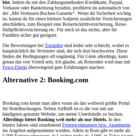
bist
. Indem du mit den Zahlungsmethoden Kreditkarte, Paypal,
Vorkasse oder Bankeinzug bezahlst, profitierst du automatisch von
der „Mit-Vertrauen-Buchen-Garantie“. Wenn dir Sicherheit wichtig
ist, kannst du für einen kleinen Aufpreis zusätzliche Versicherungen
abschließen, zum Beispiel eine Reiserücktrittversicherung, Reise-
Haftpflichtversicherung etc. Für mich ist das nichts, aber für
Familien sicher gut geeignet.
Die Bewertungen bei
Trustpilot
sind leider sehr schlecht, wobei es
hauptsächlich die
Vermieter
sind, die sich dort beschweren. Diese
finden die Bedingungen oft ungünstig. Für Gäste allerdings, kann
genau das von Vorteil sein. Ich glaube, als Reisender wird man mit
Fewo-Direkt
überwiegend gute Erfahrungen machen.
Alternative 2: Booking.com
Booking.com kennt man allen voran als das weltweit größte Portal
für Hotelbuchungen. Neben AirBnB ist es die von mir am
häufigsten genutzte Website, um meine Unterkünfte zu buchen.
Allerdings bietet Booking weit mehr als nur Hotels.
In den
letzten Jahren sind zunehmend
Ferienwohnungen bzw. Apartments
ins Angebot aufgenommen worden. Allein in Rom gibt es mehr als
5.000 Ferienwohnungen, in London mehr als 4.000, in Tokio knapp