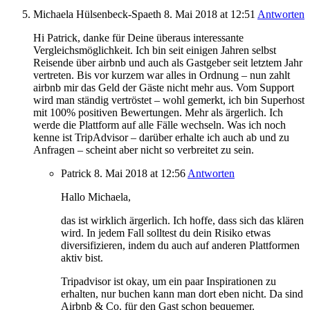
Michaela Hülsenbeck-Spaeth
8. Mai 2018
at 12:51
Antworten
Hi Patrick, danke für Deine überaus interessante
Vergleichsmöglichkeit. Ich bin seit einigen Jahren selbst
Reisende über airbnb und auch als Gastgeber seit letztem Jahr
vertreten. Bis vor kurzem war alles in Ordnung – nun zahlt
airbnb mir das Geld der Gäste nicht mehr aus. Vom Support
wird man ständig vertröstet – wohl gemerkt, ich bin Superhost
mit 100% positiven Bewertungen. Mehr als ärgerlich. Ich
werde die Plattform auf alle Fälle wechseln. Was ich noch
kenne ist TripAdvisor – darüber erhalte ich auch ab und zu
Anfragen – scheint aber nicht so verbreitet zu sein.
Patrick
8. Mai 2018
at 12:56
Antworten
Hallo Michaela,
das ist wirklich ärgerlich. Ich hoffe, dass sich das klären
wird. In jedem Fall solltest du dein Risiko etwas
diversifizieren, indem du auch auf anderen Plattformen
aktiv bist.
Tripadvisor ist okay, um ein paar Inspirationen zu
erhalten, nur buchen kann man dort eben nicht. Da sind
Airbnb & Co. für den Gast schon bequemer.