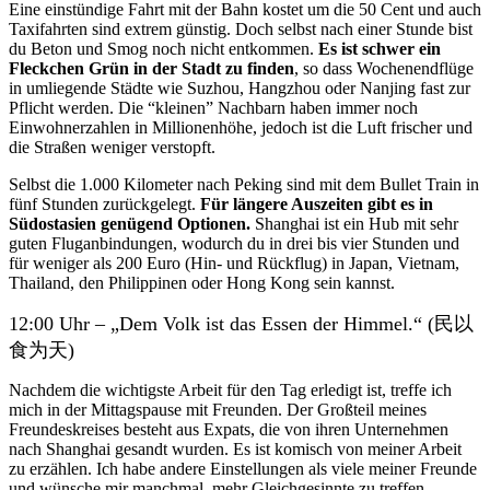
Eine einstündige Fahrt mit der Bahn kostet um die 50 Cent und auch
Taxifahrten sind extrem günstig. Doch selbst nach einer Stunde bist
du Beton und Smog noch nicht entkommen.
Es ist schwer ein
Fleckchen Grün in der Stadt zu finden
, so dass Wochenendflüge
in umliegende Städte wie Suzhou, Hangzhou oder Nanjing fast zur
Pflicht werden. Die “kleinen” Nachbarn haben immer noch
Einwohnerzahlen in Millionenhöhe, jedoch ist die Luft frischer und
die Straßen weniger verstopft.
Selbst die 1.000 Kilometer nach Peking sind mit dem Bullet Train in
fünf Stunden zurückgelegt.
Für längere Auszeiten gibt es in
Südostasien genügend Optionen.
Shanghai ist ein Hub mit sehr
guten Fluganbindungen, wodurch du in drei bis vier Stunden und
für weniger als 200 Euro (Hin- und Rückflug) in Japan, Vietnam,
Thailand, den Philippinen oder Hong Kong sein kannst.
12:00 Uhr – „Dem Volk ist das Essen der Himmel.“ (民以
食为天)
Nachdem die wichtigste Arbeit für den Tag erledigt ist, treffe ich
mich in der Mittagspause mit Freunden. Der Großteil meines
Freundeskreises besteht aus Expats, die von ihren Unternehmen
nach Shanghai gesandt wurden. Es ist komisch von meiner Arbeit
zu erzählen. Ich habe andere Einstellungen als viele meiner Freunde
und wünsche mir manchmal, mehr Gleichgesinnte zu treffen.