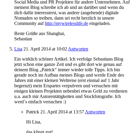
Social Media und PR Projekten für andere Unternehmen. Auf
meinem Blog schreibe ich ab und an darüber und wenn du
dich dafür interessierst, was andere (angehende) digitale
Nomaden so treiben, dann sei recht herzlich in unsere
Community auf
http://mywirelesslife.de
eingeladen.
Beste Grüße aus Shanghai,
Sebastian
Lisa
21. April 2014
at 10:02
Antworten
Ein wirklich schöner Artikel. Ich verfolge Sebastians Blog
jetzt schon eine ganze Zeit und es gibt dort wie genau auf
deinem Blog „Patrick“ immer wieder tolle Tipps. Ich bin
gerade noch im Aufbau meines Blogs und werde Ende des
Jahres mit einer kleinen Weltreise (erst einmal auf 1 Jahr
begrenzt) mein Erspartes verpulvern und versuchen mit
einigen kleinen Projekten nebenbei etwas Geld zu verdienen
u.a. auch mir Autorentätigkeiten und Stockfotografie. Ich
werd´s einfach versuchen :)
Patrick
21. April 2014
at 13:57
Antworten
Hi Lisa,
das klingt gut!