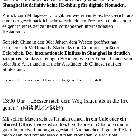
Shanghai ist definitiv keine Hochburg für digitale Nomaden.
Zurück zum Mittagessen: Es gibt entweder ein typisches Gericht aus
einer der geschmacklich sehr verschiedenen Provinzen Chinas oder
es geht in eines der zahlreich vorhandenen internationalen
Restaurants.
Seit sich China in den 80er Jahren dem Westen geöffnet hat,
erfreuen sich McDonalds, Starbucks und Co. immer größerer
Beleibtheit.
Der internationale Einfluss in Shanghai ist deutlich
zu spüren
, so dass in einigen Bezirken, wie der French Concession
oder Jing’An, manchmal mehr Ausländer als Chinesen auf der
Straße sind.
Typisch Chinesisch wird Essen für die ganze Gruppe bestellt
13:00 Uhr – „Besser nach dem Weg fragen als in die Irre
gehen.“ (问路总比迷路好)
Mit vollem Magen geht es für mich danach
in ein Café oder ein
Shared-Office
. Beides ist zahlreich vorhanden in Shanghai und mit
guter Internetverbindung ausgestattet. An manchen Tagen treffe ich
mich dann dort mit anderen digitalen Nomaden, die ich über