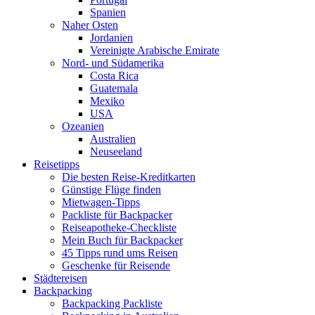
Spanien
Naher Osten
Jordanien
Vereinigte Arabische Emirate
Nord- und Südamerika
Costa Rica
Guatemala
Mexiko
USA
Ozeanien
Australien
Neuseeland
Reisetipps
Die besten Reise-Kreditkarten
Günstige Flüge finden
Mietwagen-Tipps
Packliste für Backpacker
Reiseapotheke-Checkliste
Mein Buch für Backpacker
45 Tipps rund ums Reisen
Geschenke für Reisende
Städtereisen
Backpacking
Backpacking Packliste