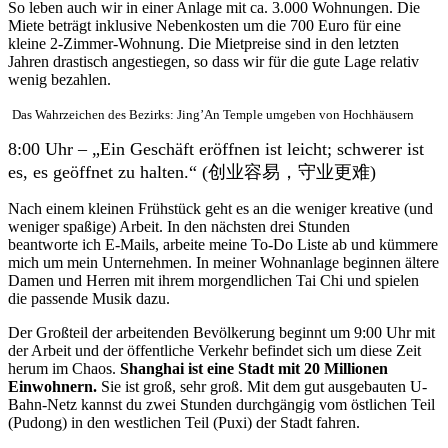
So leben auch wir in einer Anlage mit ca. 3.000 Wohnungen. Die
Miete beträgt inklusive Nebenkosten um die 700 Euro für eine
kleine 2-Zimmer-Wohnung. Die Mietpreise sind in den letzten
Jahren drastisch angestiegen, so dass wir für die gute Lage relativ
wenig bezahlen.
Das Wahrzeichen des Bezirks: Jing’An Temple umgeben von Hochhäusern
8:00 Uhr – „Ein Geschäft eröffnen ist leicht; schwerer ist
es, es geöffnet zu halten.“ (创业容易，守业更难)
Nach einem kleinen Frühstück geht es an die weniger kreative (und
weniger spaßige) Arbeit. In den nächsten drei Stunden
beantworte ich E-Mails, arbeite meine To-Do Liste ab und kümmere
mich um mein Unternehmen. In meiner Wohnanlage beginnen ältere
Damen und Herren mit ihrem morgendlichen Tai Chi und spielen
die passende Musik dazu.
Der Großteil der arbeitenden Bevölkerung beginnt um 9:00 Uhr mit
der Arbeit und der öffentliche Verkehr befindet sich um diese Zeit
herum im Chaos.
Shanghai ist eine Stadt mit 20 Millionen
Einwohnern.
Sie ist groß, sehr groß. Mit dem gut ausgebauten U-
Bahn-Netz kannst du zwei Stunden durchgängig vom östlichen Teil
(Pudong) in den westlichen Teil (Puxi) der Stadt fahren.