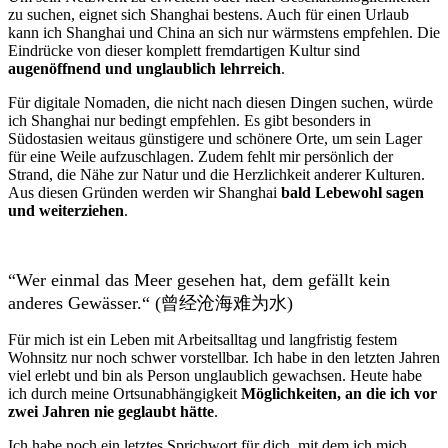
zu suchen, eignet sich Shanghai bestens. Auch für einen Urlaub
kann ich Shanghai und China an sich nur wärmstens empfehlen. Die
Eindrücke von dieser komplett fremdartigen Kultur sind
augenöffnend und unglaublich lehrreich
.
Für digitale Nomaden, die nicht nach diesen Dingen suchen, würde
ich Shanghai nur bedingt empfehlen. Es gibt besonders in
Südostasien weitaus günstigere und schönere Orte, um sein Lager
für eine Weile aufzuschlagen. Zudem fehlt mir persönlich der
Strand, die Nähe zur Natur und die Herzlichkeit anderer Kulturen.
Aus diesen Gründen werden wir Shanghai
bald Lebewohl sagen
und weiterziehen
.
“Wer einmal das Meer gesehen hat, dem gefällt kein
anderes Gewässer.“ (曾经沧海难为水)
Für mich ist ein Leben mit Arbeitsalltag und langfristig festem
Wohnsitz nur noch schwer vorstellbar. Ich habe in den letzten Jahren
viel erlebt und bin als Person unglaublich gewachsen. Heute habe
ich durch meine Ortsunabhängigkeit
Möglichkeiten, an die ich vor
zwei Jahren nie geglaubt hätte
.
Ich habe noch ein letztes Sprichwort für dich, mit dem ich mich