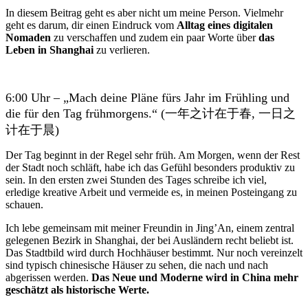
In diesem Beitrag geht es aber nicht um meine Person. Vielmehr
geht es darum, dir einen Eindruck vom
Alltag eines digitalen
Nomaden
zu verschaffen und zudem ein paar Worte über
das
Leben in Shanghai
zu verlieren.
6:00 Uhr – „Mach deine Pläne fürs Jahr im Frühling und
die für den Tag frühmorgens.“ (一年之计在于春, 一日之
计在于晨)
Der Tag beginnt in der Regel sehr früh. Am Morgen, wenn der Rest
der Stadt noch schläft, habe ich das Gefühl besonders produktiv zu
sein. In den ersten zwei Stunden des Tages schreibe ich viel,
erledige kreative Arbeit und vermeide es, in meinen Posteingang zu
schauen.
Ich lebe gemeinsam mit meiner Freundin in Jing’An, einem zentral
gelegenen Bezirk in Shanghai, der bei Ausländern recht beliebt ist.
Das Stadtbild wird durch Hochhäuser bestimmt. Nur noch vereinzelt
sind typisch chinesische Häuser zu sehen, die nach und nach
abgerissen werden.
Das Neue und Moderne wird in China mehr
geschätzt als historische Werte.