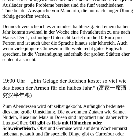
Ausländer große Probleme bereitet sind die fünf verschiedenen
Töne bei der Aussprache von Mandarin, die nur nach langer Übung
richtig getroffen werden.
Dennoch versuche ich es zumindest halbherzig. Seit einem halben
Jahr kommt zweimal in der Woche eine Privatlehrerin zu uns nach
Hause. Der 1,5-stündige Unterricht kostet um die 10 Euro pro
Person und ist auch über die Sprache hinaus sehr lehrreich. Auch
wenn viele jüngere Chinesen mittlerweile recht gutes Englisch
sprechen, ist die Verständigung außerhalb der großen Städten eher
schlecht als recht.
19:00 Uhr – „Ein Gelage der Reichen kostet so viel wie
das Essen der Armen für ein halbes Jahr.“ (富家一席酒，
穷汉半年粮)
Zum Abendessen wird oft selbst gekocht. Anfänglich bedeutete
dies eine große Umstellung. Die gewohnten Zutaten wie Sahne,
Nudeln, Käse und Mais in Dosen sind importiert und daher echte
Luxus-Güter.
Oft gibt es Reis mit Hühnchen oder
Schweinefleisch.
Obst und Gemüse wird auf dem Wochenmarkt
nebenan gekauft und für spezielle Dinge gibt es Carrefour oder