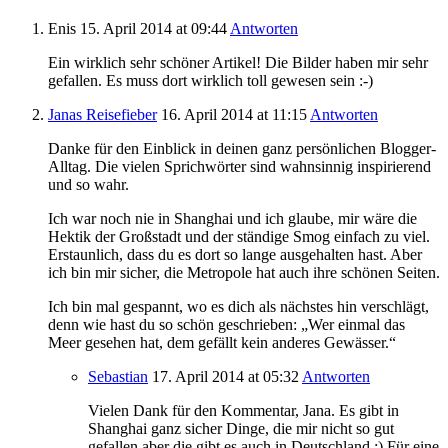
Enis
15. April 2014
at 09:44
Antworten
Ein wirklich sehr schöner Artikel! Die Bilder haben mir sehr
gefallen. Es muss dort wirklich toll gewesen sein :-)
Janas Reisefieber
16. April 2014
at 11:15
Antworten
Danke für den Einblick in deinen ganz persönlichen Blogger-
Alltag. Die vielen Sprichwörter sind wahnsinnig inspirierend
und so wahr.
Ich war noch nie in Shanghai und ich glaube, mir wäre die
Hektik der Großstadt und der ständige Smog einfach zu viel.
Erstaunlich, dass du es dort so lange ausgehalten hast. Aber
ich bin mir sicher, die Metropole hat auch ihre schönen Seiten.
Ich bin mal gespannt, wo es dich als nächstes hin verschlägt,
denn wie hast du so schön geschrieben: „Wer einmal das
Meer gesehen hat, dem gefällt kein anderes Gewässer.“
Sebastian
17. April 2014
at 05:32
Antworten
Vielen Dank für den Kommentar, Jana. Es gibt in
Shanghai ganz sicher Dinge, die mir nicht so gut
gefallen aber die gibt es auch in Deutschland ;) Für eine