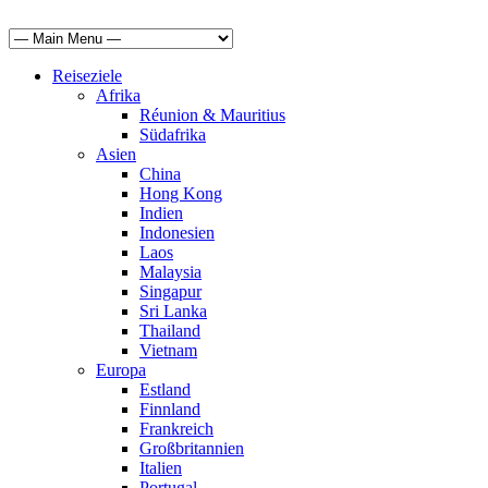
Reiseziele
Afrika
Réunion & Mauritius
Südafrika
Asien
China
Hong Kong
Indien
Indonesien
Laos
Malaysia
Singapur
Sri Lanka
Thailand
Vietnam
Europa
Estland
Finnland
Frankreich
Großbritannien
Italien
Portugal