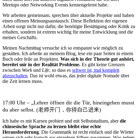
Meetups oder Networking Events kennengelernt habe.
Wir arbeiten gemeinsam, sprechen über aktuelle Projekte und haben
einen offenen Meinungsaustausch. Diese Reflektion der eigenen
Arbeit sorgt nicht nur dafür, die benötigte Bestätigung oder Kritik zu
erhalten, sondern ist extrem wichtig für meine Entwicklung und die
meines Geschäfts.
Meinen Nachmittag versuche ich so entspannt wie möglich zu
gestalten. Ich arbeite an meinem Blog, lese ein paar Seiten in einem
Buch oder feile an Projekten.
Was sich in der Theorie gut anhört,
bereitet mir in der Realität Probleme.
Es gibt keine Grenzen
zwischen
Work
und
Life
, so dass es
schwer ist, mal komplett
abzuschalten
. Das ist wohl etwas, das jeder digitale Nomade über
die Zeit lernen muss.
17:00 Uhr – „Lehrer öffnen dir die Tür, hineingehen musst
du aber selbst. (老师开门，你得自己进来)
Ich habe es mit Kursen probiert und mit Selbststudium, aber
die
chinsesische Sprache zu lernen bleibt eine echte
Herausforderung
. Die Grammatik ist recht einfach und die Wörter
setzen sich sehr logisch aus einzelnen Silben zusammen. Was jedem