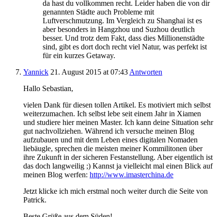
da hast du vollkommen recht. Leider haben die von dir
genannten Städte auch Probleme mit
Luftverschmutzung. Im Vergleich zu Shanghai ist es
aber besonders in Hangzhou und Suzhou deutlich
besser. Und trotz dem Fakt, dass dies Millionenstädte
sind, gibt es dort doch recht viel Natur, was perfekt ist
für ein kurzes Getaway.
Yannick
21. August 2015
at 07:43
Antworten
Hallo Sebastian,
vielen Dank für diesen tollen Artikel. Es motiviert mich selbst
weiterzumachen. Ich selbst lebe seit einem Jahr in Xiamen
und studiere hier meinen Master. Ich kann deine Situation sehr
gut nachvollziehen. Während ich versuche meinen Blog
aufzubauen und mit dem Leben eines digitalen Nomaden
liebäugle, sprechen die meisten meiner Kommilitonen über
ihre Zukunft in der sicheren Festanstellung. Aber eigentlich ist
das doch langweilig ;) Kannst ja vielleicht mal einen Blick auf
meinen Blog werfen:
http://www.imasterchina.de
Jetzt klicke ich mich erstmal noch weiter durch die Seite von
Patrick.
Beste Grüße aus dem Süden!