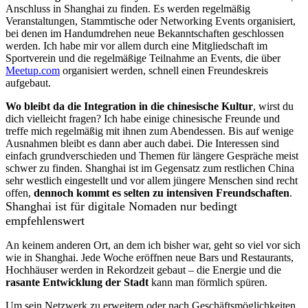
Anschluss in Shanghai zu finden. Es werden regelmäßig
Veranstaltungen, Stammtische oder Networking Events organisiert,
bei denen im Handumdrehen neue Bekanntschaften geschlossen
werden. Ich habe mir vor allem durch eine Mitgliedschaft im
Sportverein und die regelmäßige Teilnahme an Events, die über
Meetup.com
organisiert werden, schnell einen Freundeskreis
aufgebaut.
Wo bleibt da die Integration in die chinesische Kultur
, wirst du
dich vielleicht fragen? Ich habe einige chinesische Freunde und
treffe mich regelmäßig mit ihnen zum Abendessen. Bis auf wenige
Ausnahmen bleibt es dann aber auch dabei. Die Interessen sind
einfach grundverschieden und Themen für längere Gespräche meist
schwer zu finden. Shanghai ist im Gegensatz zum restlichen China
sehr westlich eingestellt und vor allem jüngere Menschen sind recht
offen,
dennoch kommt es selten zu intensiven Freundschaften
.
Shanghai ist für digitale Nomaden nur bedingt
empfehlenswert
An keinem anderen Ort, an dem ich bisher war, geht so viel vor sich
wie in Shanghai. Jede Woche eröffnen neue Bars und Restaurants,
Hochhäuser werden in Rekordzeit gebaut – die Energie und die
rasante Entwicklung der Stadt
kann man förmlich spüren.
Um sein Netzwerk zu erweitern oder nach Geschäftsmöglichkeiten