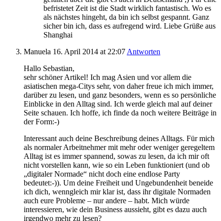
befristetet Zeit ist die Stadt wirklich fantastisch. Wo es
als nächstes hingeht, da bin ich selbst gespannt. Ganz
sicher bin ich, dass es aufregend wird. Liebe Grüße aus
Shanghai
Manuela
16. April 2014
at 22:07
Antworten
Hallo Sebastian,
sehr schöner Artikel! Ich mag Asien und vor allem die
asiatischen mega-Citys sehr, von daher freue ich mich immer,
darüber zu lesen, und ganz besonders, wenn es so persönliche
Einblicke in den Alltag sind. Ich werde gleich mal auf deiner
Seite schauen. Ich hoffe, ich finde da noch weitere Beiträge in
der Form:-)
Interessant auch deine Beschreibung deines Alltags. Für mich
als normaler Arbeitnehmer mit mehr oder weniger geregeltem
Alltag ist es immer spannend, sowas zu lesen, da ich mir oft
nicht vorstellen kann, wie so ein Leben funktioniert (und ob
„digitaler Normade“ nicht doch eine endlose Party
bedeutet:-)). Um deine Freiheit und Ungebundenheit beneide
ich dich, wenngleich mir klar ist, dass ihr digitale Normaden
auch eure Probleme – nur andere – habt. Mich würde
interessieren, wie dein Business aussieht, gibt es dazu auch
irgendwo mehr zu lesen?