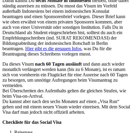
Damit kannst Du
sechs Monate in Indonesien
bleiben, ohne dabei
ständig ausreisen zu müssen. Du musst das Visum im Vorfeld
außerhalb Indonesiens bei einem indonesischen Konsulat
beantragen und einen Sponsorenbrief vorlegen. Dieser Brief kann
wie oben erwähnt von einem privaten Sponsoren kommen, aber
auch von einer Universität oder sonstigen Institution. Falls Du in
Deutschland als Student eingeschrieben bist, solltest du auch ein
Empfehlungsschreiben (ind. SURAT REKOMENDASI) der
Bildungsabteilung der indonesischen Botschaft in Berlin
beantragen.
Hier gibt es die genauen Infos
, was Du für die
Beantragung dieses Schreibens vorlegen musst.
Da dieses Visum
nach 60 Tagen ausläuft
und dann auch wieder
monatlich verlängert werden kann (bis zu 6 Monate), ist es ratsam
sich von vornherein ein Flugticket für eine Ausreise nach 60 Tagen
zu besorgen, um unnötige Aufregungen beim Visumantrag zu
vermeiden.
Bei Überschreiten des Aufenthalts gelten die gleichen Strafen, wie
beim Visa-on-Arrival.
Du kannst aber nach den sechs Monaten auf einen „Visa Run“
gehen und mit einem neuen Visum wieder einreisen. Mit dem Social
Visa darf man jedoch nicht offiziell arbeiten.
Checkliste für das Social Visa
Reisepass