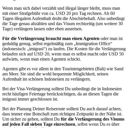
Wenn man sich dabei verzählt und illegal länger bleibt, muss man
mit einer Strafgebühr von ca. USD 20 pro Tag rechnen. Ab 60
Tagen illegalem Aufenthalt droht die Abschiebehaft. Also unbedingt
die Tage genau abzählen und das Visum rechtzeitig (um weitere 30
Tage) verlängern lassen oder eben ausreisen.
Für die Verlängerung braucht man einen Agenten
oder man ist
geduldig genug, selbst regelmäßig zum „Immigration Office“
(indonesisch: „imigrasi“) zu laufen. Die Kosten für die Verlängerung
belaufen sich auf USD 20, wenn man es selbst macht oder USD 50
aufwärts, wenn man einen Agenten schickt.
Agenten gibt es vor allem in den Touristengebieten (Bali) wie Sand
am Meer. Sie sind die wohl bequemste Möglichkeit, seinen
Aufenthalt im schönen Indonesien zu verlängern.
Bei der Visa-Verlängerung solltest Du unbedingt die in Indonesien
recht häufigen Feiertage berücksichtigen, da an diesen Tagen die
imigrasi immer geschlossen ist.
Bei der Planung Deiner Reiseroute solltest Du auch darauf achten,
dass immer eine Botschaft zum richtigen Zeitpunkt in der Nähe ist.
Um sicher zu gehen, solltest Du
für die Verlängerung des Visums
auf jeden Fall sieben Tage einrechnen
, selbst wenn Du es über