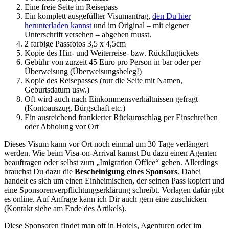
Eine freie Seite im Reisepass
Ein komplett ausgefüllter Visumantrag,
den Du hier
herunterladen kannst
und im Original – mit eigener
Unterschrift versehen – abgeben musst.
2 farbige Passfotos 3,5 x 4,5cm
Kopie des Hin- und Weiterreise- bzw. Rückflugtickets
Gebühr von zurzeit 45 Euro pro Person in bar oder per
Überweisung (Überweisungsbeleg!)
Kopie des Reisepasses (nur die Seite mit Namen,
Geburtsdatum usw.)
Oft wird auch nach Einkommensverhältnissen gefragt
(Kontoauszug, Bürgschaft etc.)
Ein ausreichend frankierter Rückumschlag per Einschreiben
oder Abholung vor Ort
Dieses Visum kann vor Ort noch einmal um 30 Tage verlängert
werden. Wie beim Visa-on-Arrival kannst Du dazu einen Agenten
beauftragen oder selbst zum „Imigration Office“ gehen. Allerdings
brauchst Du dazu die
Bescheinigung eines Sponsors
. Dabei
handelt es sich um einen Einheimischen, der seinen Pass kopiert und
eine Sponsorenverpflichtungserklärung schreibt. Vorlagen dafür gibt
es online. Auf Anfrage kann ich Dir auch gern eine zuschicken
(Kontakt siehe am Ende des Artikels).
Diese Sponsoren findet man oft in Hotels, Agenturen oder im