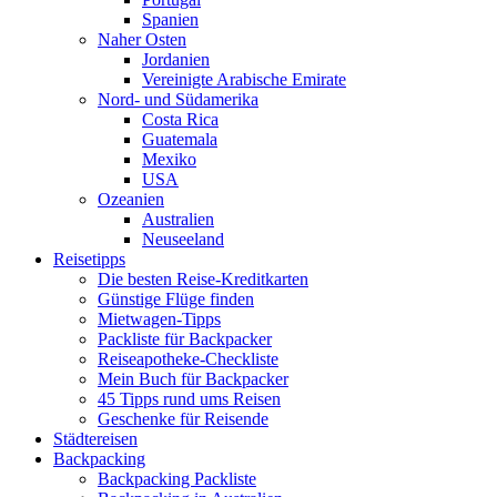
Spanien
Naher Osten
Jordanien
Vereinigte Arabische Emirate
Nord- und Südamerika
Costa Rica
Guatemala
Mexiko
USA
Ozeanien
Australien
Neuseeland
Reisetipps
Die besten Reise-Kreditkarten
Günstige Flüge finden
Mietwagen-Tipps
Packliste für Backpacker
Reiseapotheke-Checkliste
Mein Buch für Backpacker
45 Tipps rund ums Reisen
Geschenke für Reisende
Städtereisen
Backpacking
Backpacking Packliste