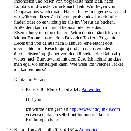
Indonesien und reisen von Yogjakarta nach Bali, nach
Lombok und wieder zurück nach Bali. Wir fliegen von
Denpasar aus wieder nach Hause. Ich würde gerne wissen ob
wir während dieser Zeit überall problemlos Unterkünfte
finden oder ob es wichtig ist alle im Voraus zu buchen.
Außerdem kann ich nicht herausfinden wie das
Eisenbahnsystem funktioniert. Wir möchten nämlich vom
Mount Bromo aus mit dem Bus oder Taxi zur Zugstation
Leces und von da aus nach Kaliburo, eine Nacht dort
übernachten mit Besichtigung und am nächsten oder
übernächsten Tag (hängt von den Uhrzeiten der Bahn ab)
weiter nach Banyuwangi mit dem Zug. Ich nehme an dass
man egal wo einsteigen kann. Wie weiß ich welches Ticket
ich kaufen muss?
Danke im Voraus
Patrick
30. Mai 2015
at 23:47
Antworten
Hi Lynn,
ich würde dich gern an
http://www.indojunkie.com
verweisen, da ich selbst mit Indonesien keine
Erfahrungen habe.
Kaan_Roxx
28. Juli 2015
at 15:24
Antworten