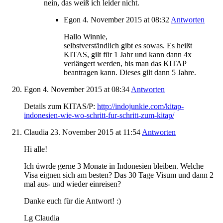
nein, das weiß ich leider nicht.
Egon
4. November 2015
at 08:32
Antworten
Hallo Winnie,
selbstverständlich gibt es sowas. Es heißt
KITAS, gilt für 1 Jahr und kann dann 4x
verlängert werden, bis man das KITAP
beantragen kann. Dieses gilt dann 5 Jahre.
Egon
4. November 2015
at 08:34
Antworten
Details zum KITAS/P:
http://indojunkie.com/kitap-
indonesien-wie-wo-schritt-fur-schritt-zum-kitap/
Claudia
23. November 2015
at 11:54
Antworten
Hi alle!
Ich üwrde gerne 3 Monate in Indonesien bleiben. Welche
Visa eignen sich am besten? Das 30 Tage Visum und dann 2
mal aus- und wieder einreisen?
Danke euch für die Antwort! :)
Lg Claudia