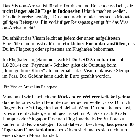
Das Visa-on-Arrival ist für alle Touristen und Reisende gedacht, die
nicht länger als 30 Tage in Indonesien
Urlaub machen wollen.
Für die Einreise benötigst Du einen noch mindestens sechs Monate
gültigen Reisepass. Ein vorläufiger Reisepass genügt für das Visa-
on-Arrival nicht!
Du erhältst das Visum leicht an jedem der unten aufgelisteten
Flughäfen und musst dafür nur
ein kleines Formular ausfüllen
, das
Du im Flugzeug oder spätestens am Flughafen bekommst.
Im Flughafen angekommen,
zahlst Du USD 35 in bar
(neu ab
1.8.2014) am „Payment“- Schalter, gibst die Quittung beim
„Immigration Officer“ ab und erhältst das Visum inklusive Stempel
im Pass. Die Gebühr kann auch in Euro gezahlt werden.
Ein Visa on Arrival im Reisepass
Manchmal wird nach einem
Rück- oder Weiterreiseticket
gefragt,
da die Indonesischen Behörden sicher gehen wollen, dass Du nicht
länger als die 30 Tage im Land bleibst. Wenn Du noch keines hast,
ist es am einfachsten, ein billiges Ticket mit Air Asia nach Kuala
Lumpur oder Singapur für einen Flug innerhalb der 30 Tage zu
kaufen und das vorzulegen. Es ist dabei zu beachten, dass
genau 30
Tage vom Einreisedatum
abzuzählen sind und es sich nicht um
einen ganzen Monat handelt.