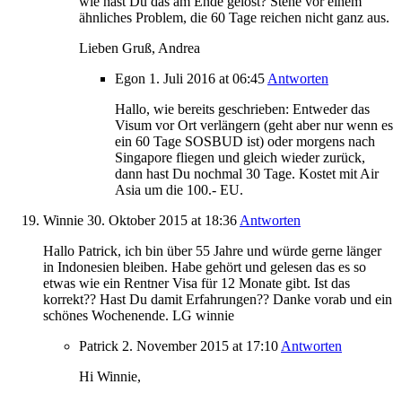
wie hast Du das am Ende gelöst? Stehe vor einem
ähnliches Problem, die 60 Tage reichen nicht ganz aus.
Lieben Gruß, Andrea
Egon
1. Juli 2016
at 06:45
Antworten
Hallo, wie bereits geschrieben: Entweder das
Visum vor Ort verlängern (geht aber nur wenn es
ein 60 Tage SOSBUD ist) oder morgens nach
Singapore fliegen und gleich wieder zurück,
dann hast Du nochmal 30 Tage. Kostet mit Air
Asia um die 100.- EU.
Winnie
30. Oktober 2015
at 18:36
Antworten
Hallo Patrick, ich bin über 55 Jahre und würde gerne länger
in Indonesien bleiben. Habe gehört und gelesen das es so
etwas wie ein Rentner Visa für 12 Monate gibt. Ist das
korrekt?? Hast Du damit Erfahrungen?? Danke vorab und ein
schönes Wochenende. LG winnie
Patrick
2. November 2015
at 17:10
Antworten
Hi Winnie,