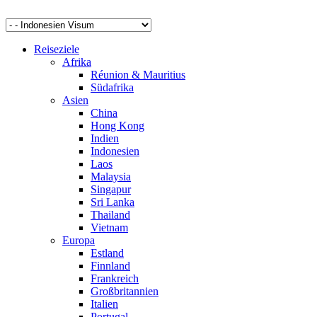
Reiseziele
Afrika
Réunion & Mauritius
Südafrika
Asien
China
Hong Kong
Indien
Indonesien
Laos
Malaysia
Singapur
Sri Lanka
Thailand
Vietnam
Europa
Estland
Finnland
Frankreich
Großbritannien
Italien
Portugal