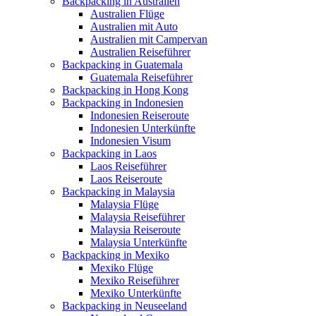
Backpacking in Australien
Australien Flüge
Australien mit Auto
Australien mit Campervan
Australien Reiseführer
Backpacking in Guatemala
Guatemala Reiseführer
Backpacking in Hong Kong
Backpacking in Indonesien
Indonesien Reiseroute
Indonesien Unterkünfte
Indonesien Visum
Backpacking in Laos
Laos Reiseführer
Laos Reiseroute
Backpacking in Malaysia
Malaysia Flüge
Malaysia Reiseführer
Malaysia Reiseroute
Malaysia Unterkünfte
Backpacking in Mexiko
Mexiko Flüge
Mexiko Reiseführer
Mexiko Unterkünfte
Backpacking in Neuseeland