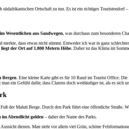
h südafrikanischen Ortschaft zu tun. Es ist ein richtiges Touristendorf 
 im Wesentlichen aus Sandwegen
, was durchaus zum besonderen Char
 merkte, dass etwas nicht stimmt. Entweder ich war in ganz schlechter
h
liegt der Ort auf 1.800 Metern Höhe
. Daher ist das Klima im Somm
n Bergen
. Eine kleine Karte gibt es für 10 Rand im Tourist Office. Die
 ein Gefühl dafür, dass Clarens doch weitläufiger ist, als es sich un
ark
 Fuß der Maluti Berge. Durch den Park führt eine öffentliche Straße. W
n im Abendlicht golden
– daher der Name des Parks.
 Aussicht dienen. Man sieht vor allem viel Grün, schöne Felsformation