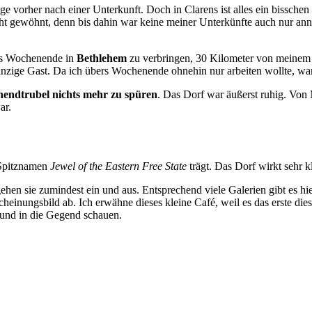
e vorher nach einer Unterkunft. Doch in Clarens ist alles ein bisschen
cht gewöhnt, denn bis dahin war keine meiner Unterkünfte auch nur a
das Wochenende in
Bethlehem
zu verbringen, 30 Kilometer von meinem ei
nzige Gast. Da ich übers Wochenende ohnehin nur arbeiten wollte, wa
endtrubel nichts mehr zu spüren
. Das Dorf war äußerst ruhig. Von 
ar.
 Spitznamen
Jewel of the Eastern Free State
trägt. Das Dorf wirkt sehr kl
 gehen sie zumindest ein und aus. Entsprechend viele Galerien gibt es h
inungsbild ab. Ich erwähne dieses kleine Café, weil es das erste diese
 und in die Gegend schauen.