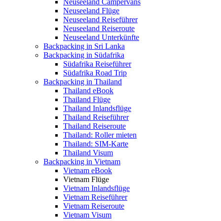
Neuseeland Campervans
Neuseeland Flüge
Neuseeland Reiseführer
Neuseeland Reiseroute
Neuseeland Unterkünfte
Backpacking in Sri Lanka
Backpacking in Südafrika
Südafrika Reiseführer
Südafrika Road Trip
Backpacking in Thailand
Thailand eBook
Thailand Flüge
Thailand Inlandsflüge
Thailand Reiseführer
Thailand Reiseroute
Thailand: Roller mieten
Thailand: SIM-Karte
Thailand Visum
Backpacking in Vietnam
Vietnam eBook
Vietnam Flüge
Vietnam Inlandsflüge
Vietnam Reiseführer
Vietnam Reiseroute
Vietnam Visum