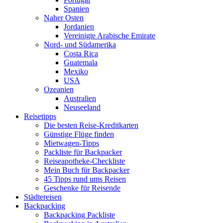
Spanien
Naher Osten
Jordanien
Vereinigte Arabische Emirate
Nord- und Südamerika
Costa Rica
Guatemala
Mexiko
USA
Ozeanien
Australien
Neuseeland
Reisetipps
Die besten Reise-Kreditkarten
Günstige Flüge finden
Mietwagen-Tipps
Packliste für Backpacker
Reiseapotheke-Checkliste
Mein Buch für Backpacker
45 Tipps rund ums Reisen
Geschenke für Reisende
Städtereisen
Backpacking
Backpacking Packliste