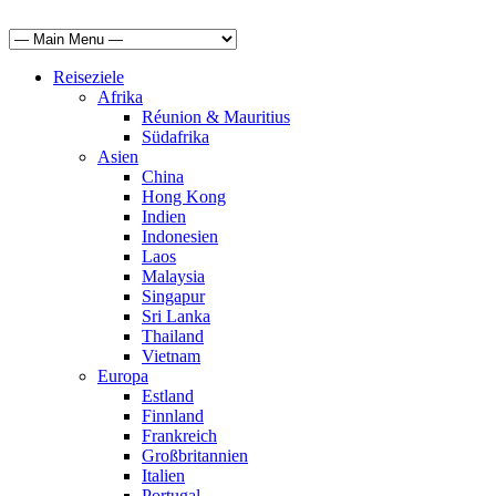
Reiseziele
Afrika
Réunion & Mauritius
Südafrika
Asien
China
Hong Kong
Indien
Indonesien
Laos
Malaysia
Singapur
Sri Lanka
Thailand
Vietnam
Europa
Estland
Finnland
Frankreich
Großbritannien
Italien
Portugal