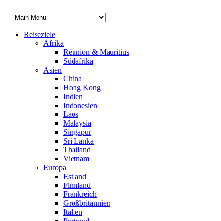
Reiseziele
Afrika
Réunion & Mauritius
Südafrika
Asien
China
Hong Kong
Indien
Indonesien
Laos
Malaysia
Singapur
Sri Lanka
Thailand
Vietnam
Europa
Estland
Finnland
Frankreich
Großbritannien
Italien
Portugal