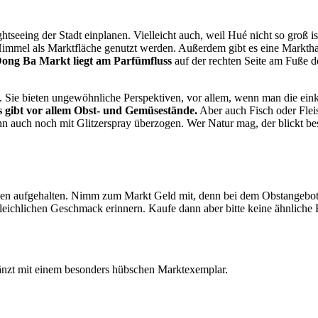
tseeing der Stadt einplanen. Vielleicht auch, weil Hué nicht so groß i
Himmel als Marktfläche genutzt werden. Außerdem gibt es eine Markthal
ong Ba Markt liegt am Parfümfluss
auf der rechten Seite am Fuße 
en. Sie bieten ungewöhnliche Perspektiven, vor allem, wenn man die ei
s gibt vor allem Obst- und Gemüsestände.
Aber auch Fisch oder Flei
 auch noch mit Glitzerspray überzogen. Wer Natur mag, der blickt bes
en aufgehalten. Nimm zum Markt Geld mit, denn bei dem Obstangebot wä
ichlichen Geschmack erinnern. Kaufe dann aber bitte keine ähnliche F
nzt mit einem besonders hübschen Marktexemplar.