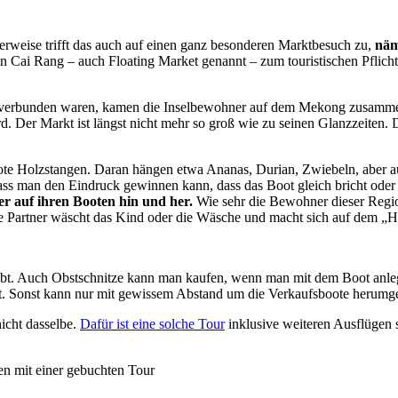
erweise trifft das auch auf einen ganz besonderen Marktbesuch zu,
näm
 Cai Rang – auch Floating Market genannt – zum touristischen Pflich
nder verbunden waren, kamen die Inselbewohner auf dem Mekong zusamm
rd. Der Markt ist längst nicht mehr so groß wie zu seinen Glanzzeiten.
e Holzstangen. Daran hängen etwa Ananas, Durian, Zwiebeln, aber auc
, dass man den Eindruck gewinnen kann, dass das Boot gleich bricht o
r auf ihren Booten hin und her.
Wie sehr die Bewohner dieser Regi
dere Partner wäscht das Kind oder die Wäsche und macht sich auf dem „H
bt. Auch Obstschnitze kann man kaufen, wenn man mit dem Boot anlegt.
mmt. Sonst kann nur mit gewissem Abstand um die Verkaufsboote herumg
icht dasselbe.
Dafür ist eine solche Tour
inklusive weiteren Ausflüge
n mit einer gebuchten Tour