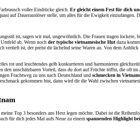
arbrausch voller Eindrücke gleich.
Er gleicht einem Fest für dich u
uasi auf Dauerauslöser stelle, um alles für die Ewigkeit einzufangen.
gsstil ist, sagen wir mal, ungewöhnlich. Die Frauen tragen lockere, b
das Umfeld ab. Wenn noch
der typische vietnamesische Hut
dazu kommt, 
h vertieft ist, der preist dir lächelnd seine Waren an. Von dem Anbl
lles rot und leuchtendes gelb konkurrieren und harmonieren gleichzei
 den unschätzbaren Vorteil, dass du dort auf Früchte triffst, die oft 
angen Frachtweg zu uns nach Deutschland und
schmecken in Vietnam 
 Geschmack gekommen bist, dann wird dir die Wahl zwischen vietnames
etnam
s meine Top 3 besonders ans Herz legen möchte. Dabei ist die Reihenfol
such für dich jedes Mal aufs Neue zu einem
spannenden Highlight be