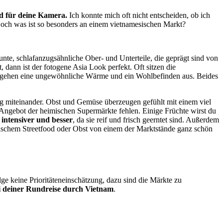
nd für deine Kamera.
Ich konnte mich oft nicht entscheiden, ob ich
 Doch was ist so besonders an einem vietnamesischen Markt?
unte, schlafanzugsähnliche Ober- und Unterteile, die geprägt sind von
dann ist der fotogene Asia Look perfekt. Oft sitzen die
ick gehen eine ungewöhnliche Wärme und ein Wohlbefinden aus. Beides
tig miteinander. Obst und Gemüse überzeugen gefühlt mit einem viel
im Angebot der heimischen Supermärkte fehlen. Einige Früchte wirst du
intensiver und besser
, da sie reif und frisch geerntet sind. Außerdem
ischem Streetfood oder Obst von einem der Marktstände ganz schön
ge keine Prioritäteneinschätzung, dazu sind die Märkte zu
i deiner Rundreise durch Vietnam
.