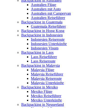
Backpacking in Australien
Australien Flüge
Australien mit Auto
Australien mit Campervan
Australien Reiseführer
Backpacking in Guatemala
Guatemala Reiseführer
Backpacking in Hong Kong
Backpacking in Indonesien
Indonesien Reiseroute
Indonesien Unterkünfte
Indonesien Visum
Backpacking in Laos
Laos Reiseführer
Laos Reiseroute
Backpacking in Malaysia
Malaysia Flüge
Malaysia Reiseführer
Malaysia Reiseroute
Malaysia Unterkünfte
Backpacking in Mexiko
Mexiko Flüge
Mexiko Reiseführer
Mexiko Unterkünfte
Backpacking in Neuseeland