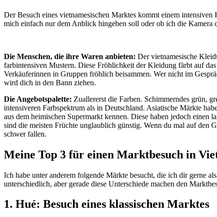
Der Besuch eines vietnamesischen Marktes kommt einem intensiven F
mich einfach nur dem Anblick hingeben soll oder ob ich die Kamera q
Die Menschen, die ihre Waren anbieten:
Der vietnamesische Kleidun
farbintensiven Mustern. Diese Fröhlichkeit der Kleidung färbt auf 
Verkäuferinnen in Gruppen fröhlich beisammen. Wer nicht im Gespräc
wird dich in den Bann ziehen.
Die Angebotspalette:
Zuallererst die Farben. Schimmerndes grün, gre
intensiveren Farbspektrum als in Deutschland. Asiatische Märkte haben
aus dem heimischen Supermarkt kennen. Diese haben jedoch einen l
sind die meisten Früchte unglaublich günstig. Wenn du mal auf den
schwer fallen.
Meine Top 3 für einen Marktbesuch in Vi
Ich habe unter anderem folgende Märkte besucht, die ich dir gerne al
unterschiedlich, aber gerade diese Unterschiede machen den Marktbe
1. Hué: Besuch eines klassischen Marktes