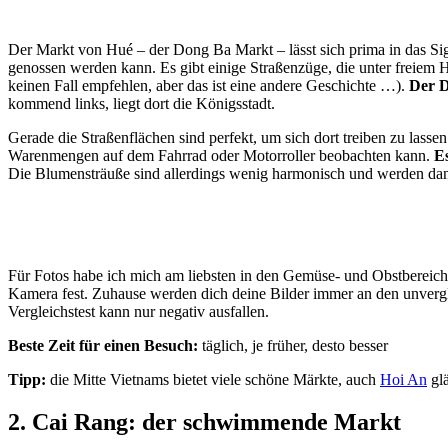
Der Markt von Hué – der Dong Ba Markt – lässt sich prima in das Sigh
genossen werden kann. Es gibt einige Straßenzüge, die unter freiem 
keinen Fall empfehlen, aber das ist eine andere Geschichte …).
Der D
kommend links, liegt dort die Königsstadt.
Gerade die Straßenflächen sind perfekt, um sich dort treiben zu lass
Warenmengen auf dem Fahrrad oder Motorroller beobachten kann.
E
Die Blumensträuße sind allerdings wenig harmonisch und werden dann
Für Fotos habe ich mich am liebsten in den Gemüse- und Obstbereich
Kamera fest. Zuhause werden dich deine Bilder immer an den unvergle
Vergleichstest kann nur negativ ausfallen.
Beste Zeit für einen Besuch:
täglich, je früher, desto besser
Tipp:
die Mitte Vietnams bietet viele schöne Märkte, auch
Hoi An
glä
2. Cai Rang: der schwimmende Markt