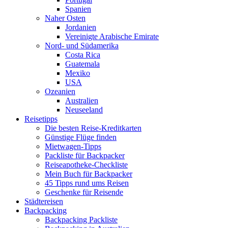
Spanien
Naher Osten
Jordanien
Vereinigte Arabische Emirate
Nord- und Südamerika
Costa Rica
Guatemala
Mexiko
USA
Ozeanien
Australien
Neuseeland
Reisetipps
Die besten Reise-Kreditkarten
Günstige Flüge finden
Mietwagen-Tipps
Packliste für Backpacker
Reiseapotheke-Checkliste
Mein Buch für Backpacker
45 Tipps rund ums Reisen
Geschenke für Reisende
Städtereisen
Backpacking
Backpacking Packliste