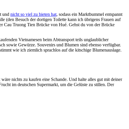
st und
nicht so viel zu bieten hat
, sodass ein Marktbummel entspannt
le (den Besuch der dortigen Toilette kann ich übrigens Frauen auf
der Cau Truong Tien Brücke von Hué. Gehst du von der Brücke
nkaufenden Vietnamesen beim Abtransport teils unglaublicher
sch sowie Gewürze. Souvenirs und Blumen sind ebenso verfügbar.
timmt wie ich ziemlich sprachlos auf die kitschige Blumenauslage.
re nichts zu kaufen eine Schande. Und halte alles gut mit deiner
rucht im deutschen Supermarkt, um die Gelüste zu stillen. Der