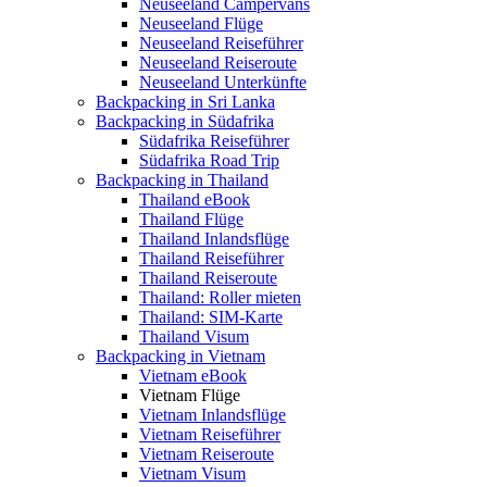
Neuseeland Campervans
Neuseeland Flüge
Neuseeland Reiseführer
Neuseeland Reiseroute
Neuseeland Unterkünfte
Backpacking in Sri Lanka
Backpacking in Südafrika
Südafrika Reiseführer
Südafrika Road Trip
Backpacking in Thailand
Thailand eBook
Thailand Flüge
Thailand Inlandsflüge
Thailand Reiseführer
Thailand Reiseroute
Thailand: Roller mieten
Thailand: SIM-Karte
Thailand Visum
Backpacking in Vietnam
Vietnam eBook
Vietnam Flüge
Vietnam Inlandsflüge
Vietnam Reiseführer
Vietnam Reiseroute
Vietnam Visum