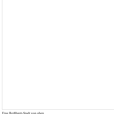
Eine Reißbrett-Stadt von oben