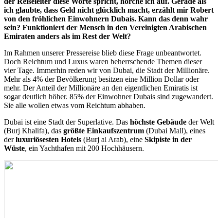
der Reiseleiter diese Worte spricht, horche ich auf. Gerade als
ich glaubte, dass Geld nicht glücklich macht, erzählt mir Robert
von den fröhlichen Einwohnern Dubais. Kann das denn wahr
sein? Funktioniert der Mensch in den Vereinigten Arabischen
Emiraten anders als im Rest der Welt?
Im Rahmen unserer Pressereise blieb diese Frage unbeantwortet.
Doch Reichtum und Luxus waren beherrschende Themen dieser
vier Tage. Immerhin reden wir von Dubai, die Stadt der Millionäre.
Mehr als 4% der Bevölkerung besitzen eine Million Dollar oder
mehr. Der Anteil der Millionäre an den eigentlichen Emiratis ist
sogar deutlich höher. 85% der Einwohner Dubais sind zugewandert.
Sie alle wollen etwas vom Reichtum abhaben.
Dubai ist eine Stadt der Superlative. Das
höchste Gebäude
der Welt
(Burj Khalifa), das
größte Einkaufszentrum
(Dubai Mall), eines
der
luxuriösesten Hotels
(Burj al Arab), eine
Skipiste in der
Wüste
, ein Yachthafen mit 200 Hochhäusern.