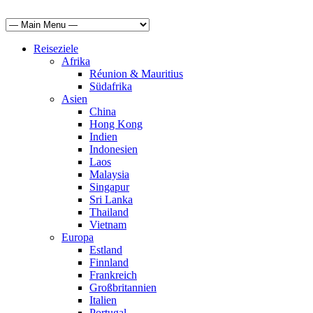
Reiseziele
Afrika
Réunion & Mauritius
Südafrika
Asien
China
Hong Kong
Indien
Indonesien
Laos
Malaysia
Singapur
Sri Lanka
Thailand
Vietnam
Europa
Estland
Finnland
Frankreich
Großbritannien
Italien
Portugal