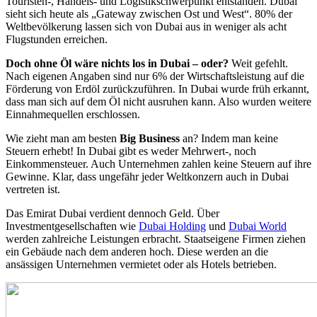
Touristen-, Handels- und Logistikschwerpunkt entstanden. Dubai
sieht sich heute als „Gateway zwischen Ost und West“. 80% der
Weltbevölkerung lassen sich von Dubai aus in weniger als acht
Flugstunden erreichen.
Doch ohne Öl wäre nichts los in Dubai – oder?
Weit gefehlt.
Nach eigenen Angaben sind nur 6% der Wirtschaftsleistung auf die
Förderung von Erdöl zurückzuführen. In Dubai wurde früh erkannt,
dass man sich auf dem Öl nicht ausruhen kann. Also wurden weitere
Einnahmequellen erschlossen.
Wie zieht man am besten
Big Business
an? Indem man keine
Steuern erhebt! In Dubai gibt es weder Mehrwert-, noch
Einkommensteuer. Auch Unternehmen zahlen keine Steuern auf ihre
Gewinne. Klar, dass ungefähr jeder Weltkonzern auch in Dubai
vertreten ist.
Das Emirat Dubai verdient dennoch Geld. Über
Investmentgesellschaften wie
Dubai Holding
und
Dubai World
werden zahlreiche Leistungen erbracht. Staatseigene Firmen ziehen
ein Gebäude nach dem anderen hoch. Diese werden an die
ansässigen Unternehmen vermietet oder als Hotels betrieben.