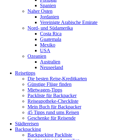
Spanien
Naher Osten
Jordanien
Vereinigte Arabische Emirate
Nord- und Südamerika
Costa Rica
Guatemala
Mexiko
USA
Ozeanien
Australien
Neuseeland
Reisetipps
Die besten Reise-Kreditkarten
Günstige Flüge finden
Mietwagen-Tipps
Packliste für Backpacker
Reiseapotheke-Checkliste
Mein Buch für Backpacker
45 Tipps rund ums Reisen
Geschenke für Reisende
Städtereisen
Backpacking
Backpacking Packliste