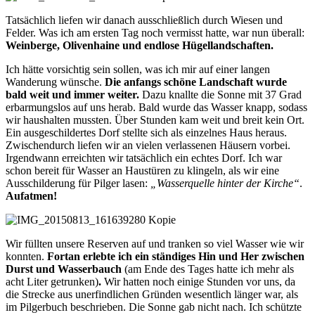
Tatsächlich liefen wir danach ausschließlich durch Wiesen und
Felder. Was ich am ersten Tag noch vermisst hatte, war nun überall:
Weinberge, Olivenhaine und endlose Hügellandschaften.
Ich hätte vorsichtig sein sollen, was ich mir auf einer langen
Wanderung wünsche.
Die anfangs schöne Landschaft wurde
bald weit und immer weiter.
Dazu knallte die Sonne mit 37 Grad
erbarmungslos auf uns herab. Bald wurde das Wasser knapp, sodass
wir haushalten mussten. Über Stunden kam weit und breit kein Ort.
Ein ausgeschildertes Dorf stellte sich als einzelnes Haus heraus.
Zwischendurch liefen wir an vielen verlassenen Häusern vorbei.
Irgendwann erreichten wir tatsächlich ein echtes Dorf. Ich war
schon bereit für Wasser an Haustüren zu klingeln, als wir eine
Ausschilderung für Pilger lasen:
„Wasserquelle hinter der Kirche“
.
Aufatmen!
Wir füllten unsere Reserven auf und tranken so viel Wasser wie wir
konnten.
Fortan erlebte ich ein ständiges Hin und Her zwischen
Durst und Wasserbauch
(am Ende des Tages hatte ich mehr als
acht Liter getrunken)
.
Wir hatten noch einige Stunden vor uns, da
die Strecke aus unerfindlichen Gründen wesentlich länger war, als
im Pilgerbuch beschrieben. Die Sonne gab nicht nach. Ich schützte