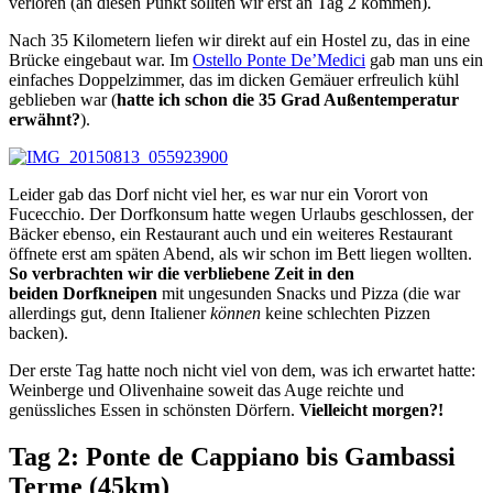
verloren (an diesen Punkt sollten wir erst an Tag 2 kommen).
Nach 35 Kilometern liefen wir direkt auf ein Hostel zu, das in eine
Brücke eingebaut war. Im
Ostello Ponte De’Medici
gab man uns ein
einfaches Doppelzimmer, das im dicken Gemäuer erfreulich kühl
geblieben war (
hatte ich schon die 35 Grad Außentemperatur
erwähnt?
).
Leider gab das Dorf nicht viel her, es war nur ein Vorort von
Fucecchio. Der Dorfkonsum hatte wegen Urlaubs geschlossen, der
Bäcker ebenso, ein Restaurant auch und ein weiteres Restaurant
öffnete erst am späten Abend, als wir schon im Bett liegen wollten.
So verbrachten wir die verbliebene Zeit in den
beiden Dorfkneipen
mit ungesunden Snacks und Pizza (die war
allerdings gut, denn Italiener
können
keine schlechten Pizzen
backen).
Der erste Tag hatte noch nicht viel von dem, was ich erwartet hatte:
Weinberge und Olivenhaine soweit das Auge reichte und
genüssliches Essen in schönsten Dörfern.
Vielleicht morgen?!
Tag 2: Ponte de Cappiano bis Gambassi
Terme (45km)