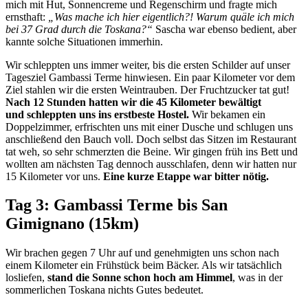
mich mit Hut, Sonnencreme und Regenschirm und fragte mich
ernsthaft:
„Was mache ich hier eigentlich?! Warum quäle ich mich
bei 37 Grad durch die Toskana?“
Sascha war ebenso bedient, aber
kannte solche Situationen immerhin.
Wir schleppten uns immer weiter, bis die ersten Schilder auf unser
Tagesziel Gambassi Terme hinwiesen. Ein paar Kilometer vor dem
Ziel stahlen wir die ersten Weintrauben. Der Fruchtzucker tat gut!
Nach 12 Stunden hatten wir die 45 Kilometer bewältigt
und schleppten uns ins erstbeste Hostel.
Wir bekamen ein
Doppelzimmer, erfrischten uns mit einer Dusche und schlugen uns
anschließend den Bauch voll. Doch selbst das Sitzen im Restaurant
tat weh, so sehr schmerzten die Beine. Wir gingen früh ins Bett und
wollten am nächsten Tag dennoch ausschlafen, denn wir hatten nur
15 Kilometer vor uns.
Eine kurze Etappe war bitter nötig.
Tag 3: Gambassi Terme bis San
Gimignano (15km)
Wir brachen gegen 7 Uhr auf und genehmigten uns schon nach
einem Kilometer ein Frühstück beim Bäcker. Als wir tatsächlich
losliefen,
stand die Sonne schon hoch am Himmel
, was in der
sommerlichen Toskana nichts Gutes bedeutet.