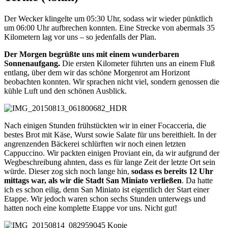
Der Wecker klingelte um 05:30 Uhr, sodass wir wieder pünktlich
um 06:00 Uhr aufbrechen konnten. Eine Strecke von abermals 35
Kilometern lag vor uns – so jedenfalls der Plan.
Der Morgen begrüßte uns mit einem wunderbaren
Sonnenaufgang.
Die ersten Kilometer führten uns an einem Fluß
entlang, über dem wir das schöne Morgenrot am Horizont
beobachten konnten. Wir sprachen nicht viel, sondern genossen die
kühle Luft und den schönen Ausblick.
Nach einigen Stunden frühstückten wir in einer Focacceria, die
bestes Brot mit Käse, Wurst sowie Salate für uns bereithielt. In der
angrenzenden Bäckerei schlürften wir noch einen letzten
Cappuccino. Wir packten einigen Proviant ein, da wir aufgrund der
Wegbeschreibung ahnten, dass es für lange Zeit der letzte Ort sein
würde. Dieser zog sich noch lange hin,
sodass es bereits 12 Uhr
mittags war, als wir die Stadt San Miniato verließen
. Da hatte
ich es schon eilig, denn San Miniato ist eigentlich der Start einer
Etappe. Wir jedoch waren schon sechs Stunden unterwegs und
hatten noch eine komplette Etappe vor uns. Nicht gut!