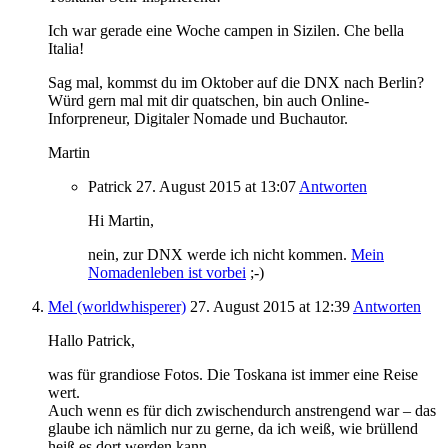
Ich war gerade eine Woche campen in Sizilen. Che bella
Italia!
Sag mal, kommst du im Oktober auf die DNX nach Berlin?
Würd gern mal mit dir quatschen, bin auch Online-
Inforpreneur, Digitaler Nomade und Buchautor.
Martin
Patrick
27. August 2015
at 13:07
Antworten
Hi Martin,
nein, zur DNX werde ich nicht kommen.
Mein
Nomadenleben ist vorbei
;-)
Mel (worldwhisperer)
27. August 2015
at 12:39
Antworten
Hallo Patrick,
was für grandiose Fotos. Die Toskana ist immer eine Reise
wert.
Auch wenn es für dich zwischendurch anstrengend war – das
glaube ich nämlich nur zu gerne, da ich weiß, wie brüllend
heiß es dort werden kann.