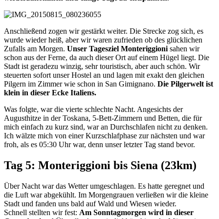
Anschließend zogen wir gestärkt weiter. Die Strecke zog sich, es
wurde wieder heiß, aber wir waren zufrieden ob des glücklichen
Zufalls am Morgen.
Unser Tagesziel Monteriggioni
sahen wir
schon aus der Ferne, da auch dieser Ort auf einem Hügel liegt. Die
Stadt ist geradezu winzig, sehr touristisch, aber auch schön. Wir
steuerten sofort unser Hostel an und lagen mit exakt den gleichen
Pilgern im Zimmer wie schon in San Gimignano.
Die Pilgerwelt ist
klein in dieser Ecke Italiens.
Was folgte, war die vierte schlechte Nacht. Angesichts der
Augusthitze in der Toskana, 5-Bett-Zimmern und Betten, die für
mich einfach zu kurz sind, war an Durchschlafen nicht zu denken.
Ich wälzte mich von einer Kurzschlafphase zur nächsten und war
froh, als es 05:30 Uhr war, denn unser letzter Tag stand bevor.
Tag 5: Monteriggioni bis Siena (23km)
Über Nacht war das Wetter umgeschlagen. Es hatte geregnet und
die Luft war abgekühlt. Im Morgengrauen verließen wir die kleine
Stadt und fanden uns bald auf Wald und Wiesen wieder.
Schnell stellten wir fest:
Am Sonntagmorgen wird in dieser