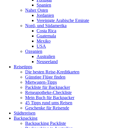
Spanien
Naher Osten
Jordanien
Vereinigte Arabische Emirate
Nord- und Südamerika
Costa Rica
Guatemala
Mexiko
USA
Ozeanien
Australien
Neuseeland
Reisetipps
Die besten Reise-Kreditkarten
Günstige Flüge finden
Mietwagen-Tipps
Packliste für Backpacker
Reiseapotheke-Checkliste
Mein Buch für Backpacker
45 Tipps rund ums Reisen
Geschenke für Reisende
Städtereisen
Backpacking
Backpacking Packliste