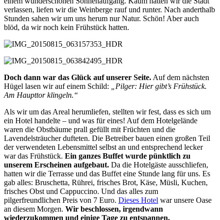
einem wunderschönen Sonnenaufgang. Kaum hatten wir die Stadt
verlassen, liefen wir die Weinberge rauf und runter. Nach anderthalb
Stunden sahen wir um uns herum nur Natur. Schön! Aber auch
blöd, da wir noch kein Frühstück hatten.
Doch dann war das Glück auf unserer Seite.
Auf dem nächsten
Hügel lasen wir auf einem Schild:
„Pilger: Hier gibt’s Frühstück.
Am Haupttor klingeln.“
Als wir um das Areal herumliefen, stellten wir fest, dass es sich um
ein Hotel handelte – und was für eines! Auf dem Hotelgelände
waren die Obstbäume prall gefüllt mit Früchten und die
Lavendelsträucher dufteten. Die Betreiber bauen einen großen Teil
der verwendeten Lebensmittel selbst an und entsprechend lecker
war das Frühstück.
Ein ganzes Buffet wurde pünktlich zu
unserem Erscheinen aufgebaut.
Da die Hotelgäste ausschliefen,
hatten wir die Terrasse und das Buffet eine Stunde lang für uns. Es
gab alles: Bruschetta, Rührei, frisches Brot, Käse, Müsli, Kuchen,
frisches Obst und Cappuccino. Und das alles zum
pilgerfreundlichen Preis von 7 Euro.
Dieses Hotel
war unsere Oase
an diesem Morgen.
Wir beschlossen, irgendwann
wiederzukommen und einige Tage zu entspannen.