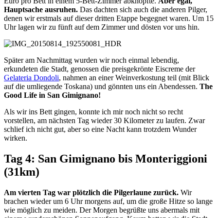
Euro pro Bett in einem 5-Bett-Zimmer abknöpfte.
Aber egal,
Hauptsache ausruhen.
Das dachten sich auch die anderen Pilger,
denen wir erstmals auf dieser dritten Etappe begegnet waren. Um 15
Uhr lagen wir zu fünft auf dem Zimmer und dösten vor uns hin.
Später am Nachmittag wurden wir noch einmal lebendig,
erkundeten die Stadt, genossen die preisgekrönte Eiscreme der
Gelateria Dondoli
, nahmen an einer Weinverkostung teil (mit Blick
auf die umliegende Toskana) und gönnten uns ein Abendessen.
The
Good Life in San Gimignano!
Als wir ins Bett gingen, konnte ich mir noch nicht so recht
vorstellen, am nächsten Tag wieder 30 Kilometer zu laufen. Zwar
schlief ich nicht gut, aber so eine Nacht kann trotzdem Wunder
wirken.
Tag 4: San Gimignano bis Monteriggioni
(31km)
Am vierten Tag war plötzlich die Pilgerlaune zurück.
Wir
brachen wieder um 6 Uhr morgens auf, um die große Hitze so lange
wie möglich zu meiden. Der Morgen begrüßte uns abermals mit