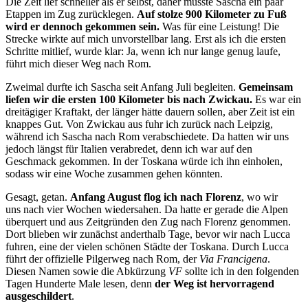
Die Zeit lief schneller als er selbst, daher musste Sascha ein paar
Etappen im Zug zurücklegen.
Auf stolze 900 Kilometer zu Fuß
wird er dennoch gekommen sein.
Was für eine Leistung! Die
Strecke wirkte auf mich unvorstellbar lang. Erst als ich die ersten
Schritte mitlief, wurde klar: Ja, wenn ich nur lange genug laufe,
führt mich dieser Weg nach Rom.
Zweimal durfte ich Sascha seit Anfang Juli begleiten.
Gemeinsam
liefen wir die ersten 100 Kilometer bis nach Zwickau.
Es war ein
dreitägiger Kraftakt, der länger hätte dauern sollen, aber Zeit ist ein
knappes Gut. Von Zwickau aus fuhr ich zurück nach Leipzig,
während ich Sascha nach Rom verabschiedete. Da hatten wir uns
jedoch längst für Italien verabredet, denn ich war auf den
Geschmack gekommen. In der Toskana würde ich ihn einholen,
sodass wir eine Woche zusammen gehen könnten.
Gesagt, getan.
Anfang August flog ich nach Florenz
, wo wir
uns nach vier Wochen wiedersahen. Da hatte er gerade die Alpen
überquert und aus Zeitgründen den Zug nach Florenz genommen.
Dort blieben wir zunächst anderthalb Tage, bevor wir nach Lucca
fuhren, eine der vielen schönen Städte der Toskana. Durch Lucca
führt der offizielle Pilgerweg nach Rom, der
Via Francigena
.
Diesen Namen sowie die Abkürzung
VF
sollte ich in den folgenden
Tagen Hunderte Male lesen, denn
der Weg ist hervorragend
ausgeschildert
.