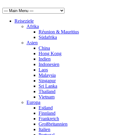
Reiseziele
Afrika
Réunion & Mauritius
Südafrika
Asien
China
Hong Kong
Indien
Indonesien
Laos
Malaysia
Singapur
Sri Lanka
Thailand
Vietnam
Europa
Estland
Finnland
Frankreich
Großbritannien
Italien
Portugal