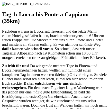
Tag 1: Lucca bis Ponte a Cappiano
(35km)
Nachdem wir uns in Lucca satt gegessen und das letzte Mal in
einem Hotel geschlafen hatten, brachen wir morgens um 6 Uhr zur
ersten Etappe auf. Die Strecke führte uns durch Städte und Dörfer
und meistens an Straßen entlang. Es war nicht der schönste Weg,
dafür kamen wir schnell voran
. So schnell, dass wir unser
Tagesziel Altopascio nach 19 Kilometern schon um 10:30 Uhr
morgens erreichten (trotz ausgiebigem Frühstück in einer Bäckerei).
Zu früh für uns!
Da wir gerade mehrere Tage in Florenz und
Lucca herumgehangen hatten, wollten wir nun nicht einen
kompletten Tag in einem weiteren (kleinen) Ort verbringen. So viele
Bücher kann selbst ich nicht lesen, zumal ich hier schon im dritten
Buch steckte.
Daher entschlossen wir uns einfach
weiterzugehen.
Für den ersten Tag einer langen Wanderung war
das jedoch nur eine
mäßig
gute Entscheidung, da bald die
Erschöpfung und erste
Zipperlein
einsetzten. Auch unsere
Gespräche wurden weniger, da wir zunehmend mit uns selbst
beschäftigt waren. Doch die Lust am Wandern hatten wir noch nicht