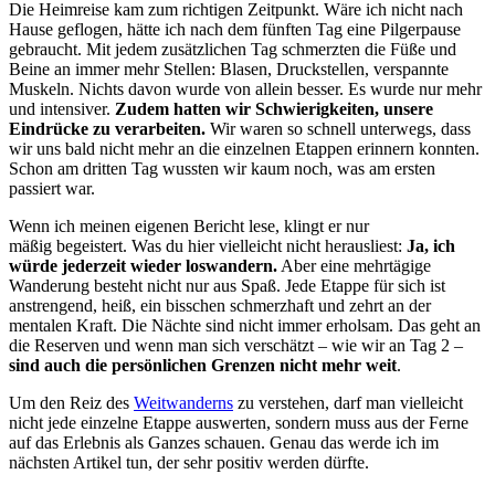
Die Heimreise kam zum richtigen Zeitpunkt. Wäre ich nicht nach
Hause geflogen, hätte ich nach dem fünften Tag eine Pilgerpause
gebraucht. Mit jedem zusätzlichen Tag schmerzten die Füße und
Beine an immer mehr Stellen: Blasen, Druckstellen, verspannte
Muskeln. Nichts davon wurde von allein besser. Es wurde nur mehr
und intensiver.
Zudem hatten wir Schwierigkeiten, unsere
Eindrücke zu verarbeiten.
Wir waren so schnell unterwegs, dass
wir uns bald nicht mehr an die einzelnen Etappen erinnern konnten.
Schon am dritten Tag wussten wir kaum noch, was am ersten
passiert war.
Wenn ich meinen eigenen Bericht lese, klingt er nur
mäßig begeistert. Was du hier vielleicht nicht herausliest:
Ja, ich
würde jederzeit wieder loswandern.
Aber eine mehrtägige
Wanderung besteht nicht nur aus Spaß. Jede Etappe für sich ist
anstrengend, heiß, ein bisschen schmerzhaft und zehrt an der
mentalen Kraft. Die Nächte sind nicht immer erholsam. Das geht an
die Reserven und wenn man sich verschätzt – wie wir an Tag 2 –
sind auch die persönlichen Grenzen nicht mehr weit
.
Um den Reiz des
Weitwanderns
zu verstehen, darf man vielleicht
nicht jede einzelne Etappe auswerten, sondern muss aus der Ferne
auf das Erlebnis als Ganzes schauen. Genau das werde ich im
nächsten Artikel tun, der sehr positiv werden dürfte.