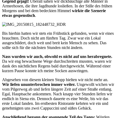
Gegend gejagt!
Überall sahen wir dickbäuchige alte Männer in
Armeehosen, die ihre Jagdhunde losließen. In der Stille des frühen
Morgens und bei dem bedeckten Himmel
wirkte die Szenerie
etwas gespenstisch
.
Bis hierhin hatten wir stets ein Frühstück gefunden, wenn wir eines
brauchten. Doch nicht am fünften Tag. Zwar war ein Lokal
ausgeschildert, doch weit und breit kein Mensch zu sehen. Das
sollte sich für die nächsten Stunden nicht ändern.
Nass wurden wir auch, obwohl es nicht auf uns herabregnete.
Da wir eng bewachsene Wege durchschreiten mussten, waren wir
dank des nächtlichen Regens bald durchgeweicht. Während einer
kurzen Pause konnte ich meine Socken auswringen.
Abgesehen von diesem kleinen Stopp hielten wir nicht mehr an.
Wir liefen ununterbrochen immer weiter.
Ungewollt wichen wir
vom Pilgerweg ab und liefen längere Zeit auf einer Straße entlang.
Egal, Hauptsache ankommen. Nach knapp vier Stunden liefen wir
endlich in Siena ein. Dennoch dauerte es eine Weile, bis wir das
erste Lokal fanden. Im erstbesten Ristorante kehrten wir ein und
genehmigten uns zwei Cappuccini und süßes Gebäck.
Anschließend begann der spannende Teil des Tages:
Würden