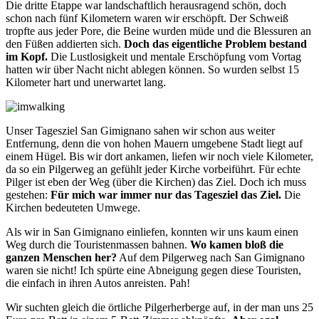
Die dritte Etappe war landschaftlich herausragend schön, doch
schon nach fünf Kilometern waren wir erschöpft. Der Schweiß
tropfte aus jeder Pore, die Beine wurden müde und die Blessuren an
den Füßen addierten sich.
Doch das eigentliche Problem bestand
im Kopf.
Die Lustlosigkeit und mentale Erschöpfung vom Vortag
hatten wir über Nacht nicht ablegen können. So wurden selbst 15
Kilometer hart und unerwartet lang.
Unser Tagesziel San Gimignano sahen wir schon aus weiter
Entfernung, denn die von hohen Mauern umgebene Stadt liegt auf
einem Hügel. Bis wir dort ankamen, liefen wir noch viele Kilometer,
da so ein Pilgerweg an gefühlt jeder Kirche vorbeiführt. Für echte
Pilger ist eben der Weg (über die Kirchen) das Ziel. Doch ich muss
gestehen:
Für mich war immer nur das Tagesziel das Ziel.
Die
Kirchen bedeuteten Umwege.
Als wir in San Gimignano einliefen, konnten wir uns kaum einen
Weg durch die Touristenmassen bahnen.
Wo kamen bloß die
ganzen Menschen her?
Auf dem Pilgerweg nach San Gimignano
waren sie nicht! Ich spürte eine Abneigung gegen diese Touristen,
die einfach in ihren Autos anreisten. Pah!
Wir suchten gleich die örtliche Pilgerherberge auf, in der man uns 25