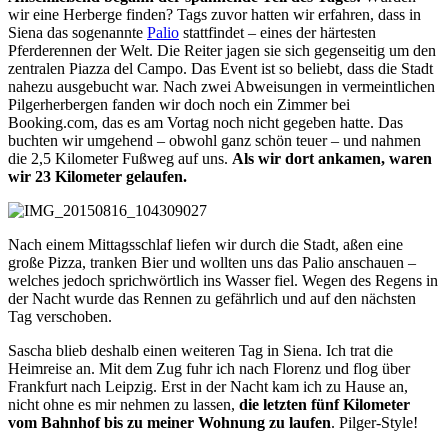
wir eine Herberge finden? Tags zuvor hatten wir erfahren, dass in
Siena das sogenannte
Palio
stattfindet – eines der härtesten
Pferderennen der Welt. Die Reiter jagen sie sich gegenseitig um den
zentralen Piazza del Campo. Das Event ist so beliebt, dass die Stadt
nahezu ausgebucht war. Nach zwei Abweisungen in vermeintlichen
Pilgerherbergen fanden wir doch noch ein Zimmer bei
Booking.com, das es am Vortag noch nicht gegeben hatte. Das
buchten wir umgehend – obwohl ganz schön teuer – und nahmen
die 2,5 Kilometer Fußweg auf uns.
Als wir dort ankamen, waren
wir 23 Kilometer gelaufen.
Nach einem Mittagsschlaf liefen wir durch die Stadt, aßen eine
große Pizza, tranken Bier und wollten uns das Palio anschauen –
welches jedoch sprichwörtlich ins Wasser fiel. Wegen des Regens in
der Nacht wurde das Rennen zu gefährlich und auf den nächsten
Tag verschoben.
Sascha blieb deshalb einen weiteren Tag in Siena. Ich trat die
Heimreise an. Mit dem Zug fuhr ich nach Florenz und flog über
Frankfurt nach Leipzig. Erst in der Nacht kam ich zu Hause an,
nicht ohne es mir nehmen zu lassen,
die letzten fünf Kilometer
vom Bahnhof bis zu meiner Wohnung zu laufen
. Pilger-Style!