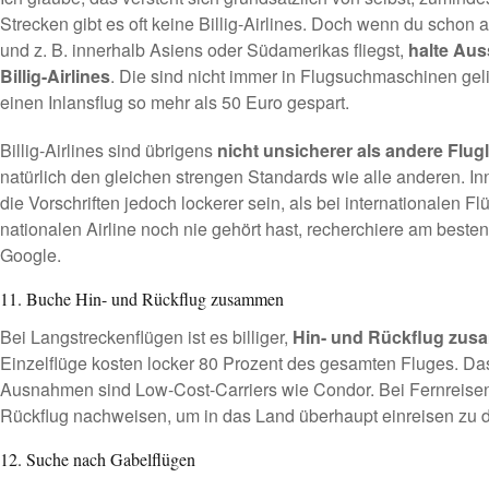
Strecken gibt es oft keine Billig-Airlines. Doch wenn du schon
und z. B. innerhalb Asiens oder Südamerikas fliegst,
halte Aus
Billig-Airlines
. Die sind nicht immer in Flugsuchmaschinen gelis
einen Inlansflug so mehr als 50 Euro gespart.
Billig-Airlines sind übrigens
nicht unsicherer als andere Flugl
natürlich den gleichen strengen Standards wie alle anderen. 
die Vorschriften jedoch lockerer sein, als bei internationalen 
nationalen Airline noch nie gehört hast, recherchiere am beste
Google.
11. Buche Hin- und Rückflug zusammen
Bei Langstreckenflügen ist es billiger,
Hin- und Rückflug zu
Einzelflüge kosten locker 80 Prozent des gesamten Fluges. Das 
Ausnahmen sind Low-Cost-Carriers wie Condor. Bei Fernreisen
Rückflug nachweisen, um in das Land überhaupt einreisen zu d
12. Suche nach Gabelflügen