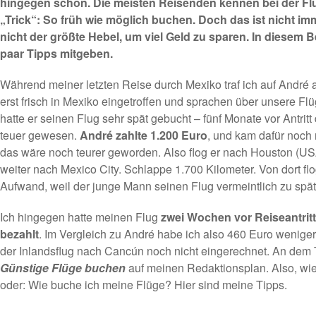
hingegen schon. Die meisten Reisenden kennen bei der F
„Trick“: So früh wie möglich buchen. Doch das ist nicht im
nicht der größte Hebel, um viel Geld zu sparen. In diesem B
paar Tipps mitgeben.
Während meiner letzten Reise durch Mexiko traf ich auf André 
erst frisch in Mexiko eingetroffen und sprachen über unsere F
hatte er seinen Flug sehr spät gebucht – fünf Monate vor Antritt 
teuer gewesen.
André zahlte 1.200 Euro
, und kam dafür noch
das wäre noch teurer geworden. Also flog er nach Houston (US
weiter nach Mexico City. Schlappe 1.700 Kilometer. Von dort fl
Aufwand, weil der junge Mann seinen Flug vermeintlich zu spät
Ich hingegen hatte meinen Flug
zwei Wochen vor Reiseantrit
bezahlt
. Im Vergleich zu André habe ich also 460 Euro weniger
der Inlandsflug nach Cancún noch nicht eingerechnet. An dem 
Günstige Flüge buchen
auf meinen Redaktionsplan. Also, wie
oder: Wie buche ich meine Flüge? Hier sind meine Tipps.