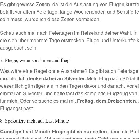
Es gibt gewisse Zeiten, da ist die Auslastung von Flügen kurzf
betrifft vor allem Feiertage, lange Wochenenden und Schulferi
sein muss, würde ich diese Zeiten vermeiden.
Schau auch mal nach Feiertagen im Reiseland deiner Wahl. In v
die sich über mehrere Tage erstrecken. Flüge und Unterkünfte 
ausgebucht sein.
7. Fliege, wenn sonst niemand fliegt
Was wäre eine Regel ohne Ausnahme? Es gibt auch Feiertage,
möchte.
Ich denke dabei an Silvester.
Mein Flug nach Südafr
wesentlich günstiger als in den Tagen davor und danach. Vor ei
einmal an Silvester, und hatte fast das komplette Flugzeug vo
für mich. Oder versuche es mal mit
Freitag, dem Dreizehnten
.
Flugangst hast.
8. Spekuliere nicht auf Last Minute
Günstige Last-Minute-Flüge gibt es nur selten
, denn die Pre
grundsätzlich nicht. Airlines verdienen mehr Geld, wenn sie we