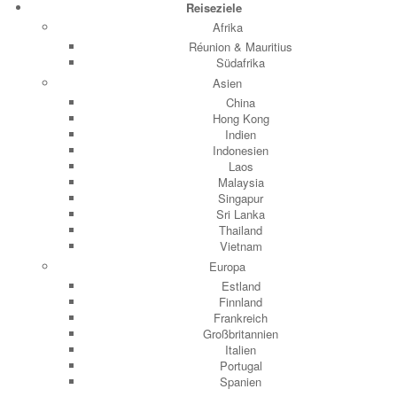
Reiseziele
Afrika
Réunion & Mauritius
Südafrika
Asien
China
Hong Kong
Indien
Indonesien
Laos
Malaysia
Singapur
Sri Lanka
Thailand
Vietnam
Europa
Estland
Finnland
Frankreich
Großbritannien
Italien
Portugal
Spanien