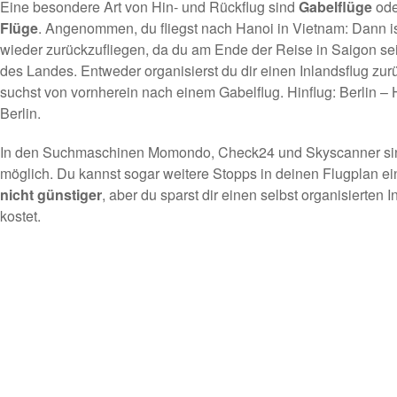
Eine besondere Art von Hin- und Rückflug sind
Gabelflüge
ode
Flüge
. Angenommen, du fliegst nach Hanoi in Vietnam: Dann is
wieder zurückzufliegen, da du am Ende der Reise in Saigon se
des Landes. Entweder organisierst du dir einen Inlandsflug zu
suchst von vornherein nach einem Gabelflug. Hinflug: Berlin – 
Berlin.
In den Suchmaschinen
Momondo
,
Check24
und Skyscanner si
möglich. Du kannst sogar weitere Stopps in deinen Flugplan e
nicht günstiger
, aber du sparst dir einen selbst organisierten 
kostet.