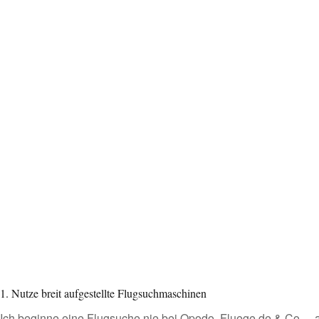
1. Nutze breit aufgestellte Flugsuchmaschinen
Ich beginne eine Flugsuche nie bei Opodo, Fluege.de & Co. – al