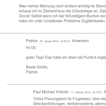
Was meiner Meinung nach einfach wichtig ist: Bevor 
schaue ich im Zielland kurz die Urlaubstage an. Da
Grund: Selbst wenn ich bei frühzeitigem Buchen e
habe ich unter Umständen Probleme Zugfahrkarten o
Patrick
Antworten
25. Januar 2014
at 06:18
Hi Oli,
guter Tipp! Das habe ich eben bei Punkt 6 ergän
Beste Grüße,
Patrick
Paul Michael Krämer
A
11. Februar 2014
at 17:27
Tolles Planungstool für Flugreisen, über da
Streckenführungen, Verkehrsströme, altern