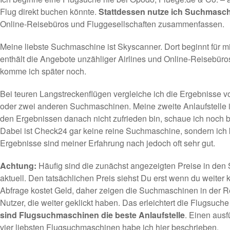
Flug direkt buchen könnte.
Stattdessen nutze ich Suchmasc
Online-Reisebüros und Fluggesellschaften zusammenfassen.
Meine liebste Suchmaschine ist
Skyscanner
. Dort beginnt für
enthält die Angebote unzähliger Airlines und Online-Reisebüros
komme ich später noch.
Bei teuren Langstreckenflügen vergleiche ich die Ergebnisse 
oder zwei anderen Suchmaschinen. Meine zweite Anlaufstelle 
den Ergebnissen danach nicht zufrieden bin, schaue ich noch 
Dabei ist Check24 gar keine reine Suchmaschine, sondern ich 
Ergebnisse sind meiner Erfahrung nach jedoch oft sehr gut.
Achtung:
Häufig sind die zunächst angezeigten Preise in den
aktuell. Den tatsächlichen Preis siehst Du erst wenn du weiter k
Abfrage kostet Geld, daher zeigen die Suchmaschinen in der Re
Nutzer, die weiter geklickt haben. Das erleichtert die Flugsuche
sind Flugsuchmaschinen die beste Anlaufstelle
. Einen ausf
vier liebsten Flugsuchmaschinen habe ich hier beschrieben
.