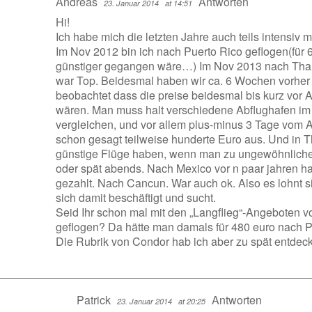
Andreas
Antworten
23. Januar 2014
at 14:51
Hi!
Ich habe mich die letzten Jahre auch teils intensiv 
Im Nov 2012 bin ich nach Puerto Rico geflogen(für
günstiger gegangen wäre…) Im Nov 2013 nach Thail
war Top. Beidesmal haben wir ca. 6 Wochen vorher 
beobachtet dass die preise beidesmal bis kurz vor 
wären. Man muss halt verschiedene Abflughafen i
vergleichen, und vor allem plus-minus 3 Tage vom A
schon gesagt teilweise hunderte Euro aus. Und in 
günstige Flüge haben, wenn man zu ungewöhnliche
oder spät abends. Nach Mexico vor n paar jahren h
gezahlt. Nach Cancun. War auch ok. Also es lohnt
sich damit beschäftigt und sucht.
Seid Ihr schon mal mit den „Langflieg“-Angeboten v
geflogen? Da hätte man damals für 480 euro nach P
Die Rubrik von Condor hab ich aber zu spät entdec
Patrick
Antworten
23. Januar 2014
at 20:25