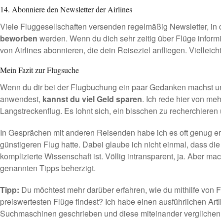
14. Abonniere den Newsletter der Airlines
Viele Fluggesellschaften versenden regelmäßig Newsletter, i
beworben
werden. Wenn du dich sehr zeitig über Flüge informi
von Airlines abonnieren, die dein Reiseziel anfliegen. Vielleich
Mein Fazit zur Flugsuche
Wenn du dir bei der Flugbuchung ein paar Gedanken machst un
anwendest,
kannst du viel Geld sparen
. Ich rede hier von m
Langstreckenflug. Es lohnt sich, ein bisschen zu recherchieren u
In Gesprächen mit anderen Reisenden habe ich es oft genug erl
günstigeren Flug hatte. Dabei glaube ich nicht einmal, dass d
komplizierte Wissenschaft ist. Völlig intransparent, ja. Aber 
genannten Tipps beherzigt.
Tipp:
Du möchtest mehr darüber erfahren, wie du mithilfe von
preiswertesten Flüge findest? Ich habe einen ausführlichen
Art
Suchmaschinen
geschrieben und diese miteinander verglichen