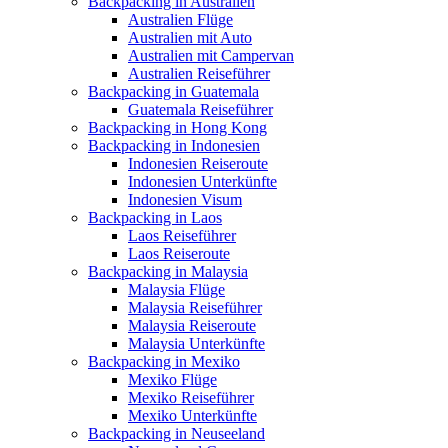
Backpacking in Australien
Australien Flüge
Australien mit Auto
Australien mit Campervan
Australien Reiseführer
Backpacking in Guatemala
Guatemala Reiseführer
Backpacking in Hong Kong
Backpacking in Indonesien
Indonesien Reiseroute
Indonesien Unterkünfte
Indonesien Visum
Backpacking in Laos
Laos Reiseführer
Laos Reiseroute
Backpacking in Malaysia
Malaysia Flüge
Malaysia Reiseführer
Malaysia Reiseroute
Malaysia Unterkünfte
Backpacking in Mexiko
Mexiko Flüge
Mexiko Reiseführer
Mexiko Unterkünfte
Backpacking in Neuseeland