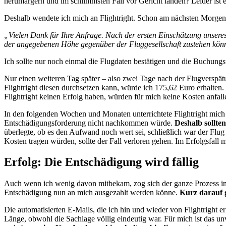
herumärgern und im schlimmsten Fall vor Gericht landen? Leider ist es
Deshalb wendete ich mich an Flightright. Schon am nächsten Morgen 
„Vielen Dank für Ihre Anfrage. Nach der ersten Einschätzung unsere
der angegebenen Höhe gegenüber der Fluggesellschaft zustehen kön
Ich sollte nur noch einmal die Flugdaten bestätigen und die Buchun
Nur einen weiteren Tag später – also zwei Tage nach der Flugverspä
Flightright diesen durchsetzen kann, würde ich 175,62 Euro erhalten. 
Flightright keinen Erfolg haben, würden für mich keine Kosten anfalle
In den folgenden Wochen und Monaten unterrichtete Flightright mich h
Entschädigungsforderung nicht nachkommen würde.
Deshalb sollte
überlegte, ob es den Aufwand noch wert sei, schließlich war der Flug s
Kosten tragen würden, sollte der Fall verloren gehen. Im Erfolgsfall 
Erfolg: Die Entschädigung wird fällig
Auch wenn ich wenig davon mitbekam, zog sich der ganze Prozess ins
Entschädigung nun an mich ausgezahlt werden könne.
Kurz darauf g
Die automatisierten E-Mails, die ich hin und wieder von Flightright er
Länge, obwohl die Sachlage völlig eindeutig war. Für mich ist das unve