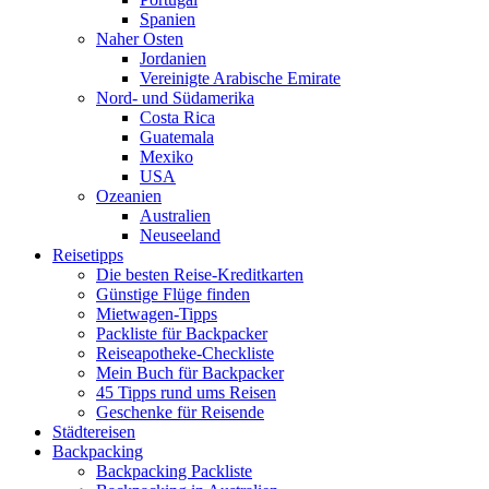
Spanien
Naher Osten
Jordanien
Vereinigte Arabische Emirate
Nord- und Südamerika
Costa Rica
Guatemala
Mexiko
USA
Ozeanien
Australien
Neuseeland
Reisetipps
Die besten Reise-Kreditkarten
Günstige Flüge finden
Mietwagen-Tipps
Packliste für Backpacker
Reiseapotheke-Checkliste
Mein Buch für Backpacker
45 Tipps rund ums Reisen
Geschenke für Reisende
Städtereisen
Backpacking
Backpacking Packliste