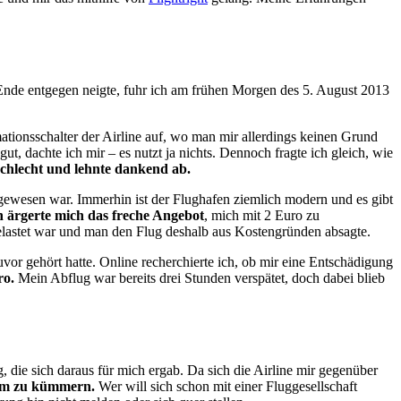
em Ende entgegen neigte, fuhr ich am frühen Morgen des 5. August 2013
mationsschalter der Airline auf, wo man mir allerdings keinen Grund
, dachte ich mir – es nutzt ja nichts. Dennoch fragte ich gleich, wie
schlecht und lehnte dankend ab.
 gewesen war. Immerhin ist der Flughafen ziemlich modern und es gibt
 ärgerte mich das freche Angebot
, mich mit 2 Euro zu
gelastet war und man den Flug deshalb aus Kostengründen absagte.
vor gehört hatte. Online recherchierte ich, ob mir eine Entschädigung
ro.
Mein Abflug war bereits drei Stunden verspätet, doch dabei blieb
 die sich daraus für mich ergab. Da sich die Airline mir gegenüber
arum zu kümmern.
Wer will sich schon mit einer Fluggesellschaft