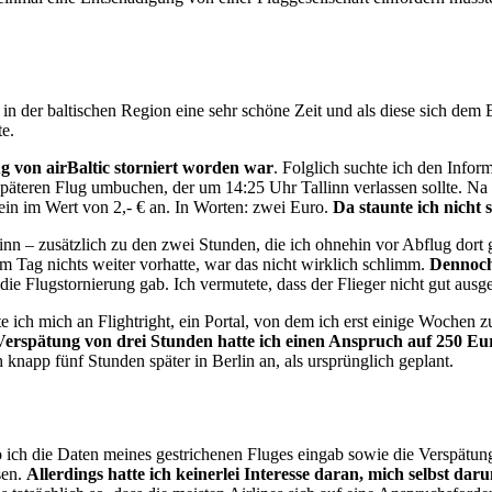
te in der baltischen Region eine sehr schöne Zeit und als diese sich d
e.
ug von airBaltic storniert worden war
. Folglich suchte ich den Infor
teren Flug umbuchen, der um 14:25 Uhr Tallinn verlassen sollte. Na gut
hein im Wert von 2,- € an. In Worten: zwei Euro.
Da staunte ich nicht 
inn – zusätzlich zu den zwei Stunden, die ich ohnehin vor Abflug dort
 Tag nichts weiter vorhatte, war das nicht wirklich schlimm.
Dennoch
die Flugstornierung gab. Ich vermutete, dass der Flieger nicht gut aus
ch mich an Flightright, ein Portal, von dem ich erst einige Wochen zu
Verspätung von drei Stunden hatte ich einen Anspruch auf 250 Eu
knapp fünf Stunden später in Berlin an, als ursprünglich geplant.
 ich die Daten meines gestrichenen Fluges eingab sowie die Verspätung,
sen.
Allerdings hatte ich keinerlei Interesse daran, mich selbst d