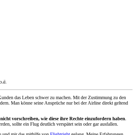
o.ä.
en Kunden das Leben schwer zu machen. Mit der Zustimmung zu den
rdern. Man könne seine Ansprüche nur bei der Airline direkt geltend
nicht vorschreiben, wie diese ihre Rechte einzufordern haben
.
n, sollte ein Flug deutlich verspätet sein oder gar ausfallen.
te und mir das mithilfe von
Flightright
gelang. Meine Erfahrungen