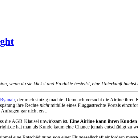
ight
sion, wenn du sie klickst und Produkte bestellst, eine Unterkunft buchst 
 Ryanair
, der mich stutzig machte. Demnach versucht die Airline ihr
rspätung ihre Rechte
nicht
mithilfe eines Fluggastrechte-Portals einzufo
Anfragen gar nicht erst.
dass die AGB-Klausel unwirksam ist.
Eine Airline kann ihren Kunden 
right.de hat man als Kunde kaum eine Chance jemals entschädigt zu werde
t einmal eine Entschädigung von einer Fluggesellschaft einfordern muss