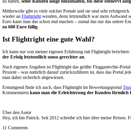
zu haben,
seine Kunden lange hinzuhalten, bis diese entnervt auf
Mittlerweile gibt es viele solcher Portale und sie sind sehr erfolgre
wieder an
Flightright
wenden, denn letztendlich war mein Aufwand seh
Euro kann man das schon mal machen – zumal das nur das untere End
zu 600 Euro fällig
.
Ist Flightright eine gute Wahl?
Ich kann nur von meiner eigenen Erfahrung mit Flightright berichten
der Erfolg letztendlich umso gerechter an
.
Nach eigenen Angaben ist Flightright das größte Fluggastechte-Portal a
Prozent – was natürlich darauf zurückzuführen ist, dass das Portal je
man daher sicherlich abgewiesen.
Ermutigend finde ich auch, dass Flightright im Bewertungsportal
Trus
Kommentaren
kann man die Erleichterung der Kunden förmlich 
Über den Autor
Hey, ich bin Patrick. Seit 2012 schreibe ich hier über meine Reisen. 
11 Comments