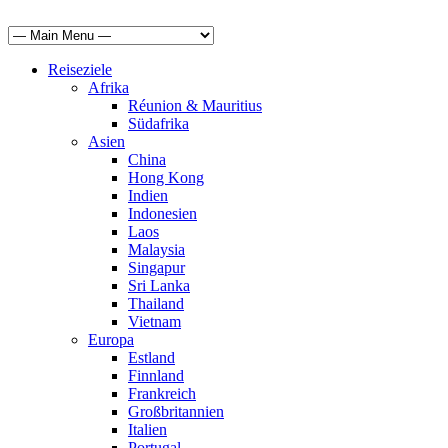
Reiseziele
Afrika
Réunion & Mauritius
Südafrika
Asien
China
Hong Kong
Indien
Indonesien
Laos
Malaysia
Singapur
Sri Lanka
Thailand
Vietnam
Europa
Estland
Finnland
Frankreich
Großbritannien
Italien
Portugal