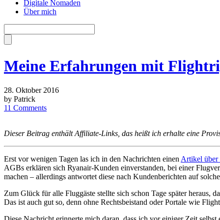
Digitale Nomaden
Über mich
Meine Erfahrungen mit Flightr
28. Oktober 2016
by Patrick
11 Comments
Dieser Beitrag enthält Affiliate-Links, das heißt ich erhalte eine Provi
Erst vor wenigen Tagen las ich in den Nachrichten einen
Artikel über
AGBs erklären sich Ryanair-Kunden einverstanden, bei einer Flugve
machen – allerdings antwortet diese nach Kundenberichten auf solche 
Zum Glück für alle Fluggäste stellte sich schon Tage später heraus, 
Das ist auch gut so, denn ohne Rechtsbeistand oder Portale wie Flight
Diese Nachricht erinnerte mich daran, dass ich vor einiger Zeit selbs