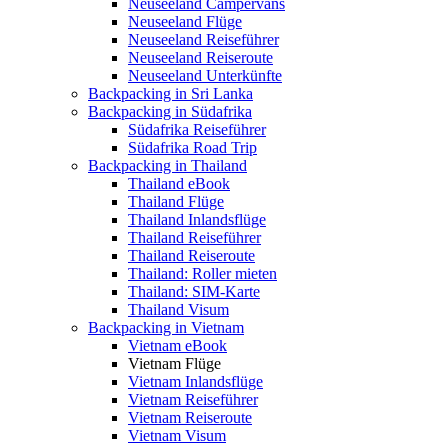
Neuseeland Campervans
Neuseeland Flüge
Neuseeland Reiseführer
Neuseeland Reiseroute
Neuseeland Unterkünfte
Backpacking in Sri Lanka
Backpacking in Südafrika
Südafrika Reiseführer
Südafrika Road Trip
Backpacking in Thailand
Thailand eBook
Thailand Flüge
Thailand Inlandsflüge
Thailand Reiseführer
Thailand Reiseroute
Thailand: Roller mieten
Thailand: SIM-Karte
Thailand Visum
Backpacking in Vietnam
Vietnam eBook
Vietnam Flüge
Vietnam Inlandsflüge
Vietnam Reiseführer
Vietnam Reiseroute
Vietnam Visum