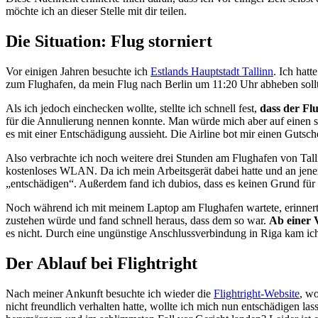
möchte ich an dieser Stelle mit dir teilen.
Die Situation: Flug storniert
Vor einigen Jahren besuchte ich
Estlands Hauptstadt Tallinn
. Ich hat
zum Flughafen, da mein Flug nach Berlin um 11:20 Uhr abheben sollt
Als ich jedoch einchecken wollte, stellte ich schnell fest,
dass der Fl
für die Annulierung nennen konnte. Man würde mich aber auf einen spä
es mit einer Entschädigung aussieht. Die Airline bot mir einen Gutsc
Also verbrachte ich noch weitere drei Stunden am Flughafen von Tall
kostenloses WLAN. Da ich mein Arbeitsgerät dabei hatte und an jenem
„entschädigen“. Außerdem fand ich dubios, dass es keinen Grund für 
Noch während ich mit meinem Laptop am Flughafen wartete, erinnerte i
zustehen würde und fand schnell heraus, dass dem so war.
Ab einer 
es nicht. Durch eine ungünstige Anschlussverbindung in Riga kam ich 
Der Ablauf bei Flightright
Nach meiner Ankunft besuchte ich wieder die
Flightright-Website
, wo
nicht freundlich verhalten hatte, wollte ich mich nun entschädigen las