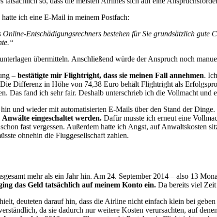
 tatsächlich so, dass die meisten Airlines sich auf eine Anspruchsforder
hatte ich eine E-Mail in meinem Postfach:
s Online-Entschädigungsrechners bestehen für Sie grundsätzlich gute 
nte.“
gsunterlagen übermitteln. Anschließend würde der Anspruch noch manue
tung –
bestätigte mir Flightright, dass sie meinen Fall annehmen
. Ic
Die Differenz in Höhe von 74,38 Euro behält Flightright als Erfolgsprov
n. Das fand ich sehr fair. Deshalb unterschrieb ich die Vollmacht und e
in und wieder mit automatisierten E-Mails über den Stand der Dinge. N
n Anwälte eingeschaltet werden.
Dafür musste ich erneut eine Vollma
chon fast vergessen. Außerdem hatte ich Angst, auf Anwaltskosten sitzen
müsste ohnehin die Fluggesellschaft zahlen.
gesamt mehr als ein Jahr hin. Am 24. September 2014 – also 13 Monate
ing das Geld tatsächlich auf meinem Konto ein.
Da bereits viel Zeit
hielt, deuteten darauf hin, dass die Airline nicht einfach klein bei geb
rständlich, da sie dadurch nur weitere Kosten verursachten, auf denen s