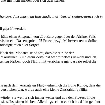
ung hin nicht melden oder sich quer stellen.
Chancen, dass Ihnen ein Entschädigungs- bzw. Erstattungsanspruch in
ll geprüft werden.
h hätte einen Anspruch von 250 Euro gegenüber der Airline. Falls
ision ein. Das entspricht 25 Prozent zzgl. Mehrwertsteuer. Sollte
ntledigte mich aller Sorgen.
ach drei Monaten stand fest, dass die Airline der
cht ausfüllen. Zu diesem Zeitpunkt war mir etwas unwohl und ich
 zu bleiben, doch Flightright versicherte mir, dass sie selbst die
 nach dem verspäteten Flug – erhielt ich die frohe Kunde, dass die
 verstrichen war, wurde auch eine kleine Zinszahlung fällig.
en würde. Sie wehrte sich immer weiter und zog den Prozess in die
ie selbst sitzen blieben. Allerdings schien es sich bis dahin gelohnt