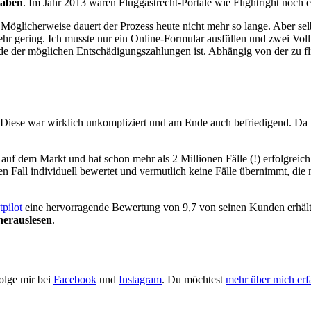
gaben
. Im Jahr 2013 waren Fluggastrecht-Portale wie Flightright noch 
ich. Möglicherweise dauert der Prozess heute nicht mehr so lange. Aber
r gering. Ich musste nur ein Online-Formular ausfüllen und zwei Voll
e der möglichen Entschädigungszahlungen ist. Abhängig von der zu f
: Diese war wirklich unkompliziert und am Ende auch befriedigend. Da 
uf dem Markt und hat schon mehr als 2 Millionen Fälle (!) erfolgreich b
den Fall individuell bewertet und vermutlich keine Fälle übernimmt, die
tpilot
eine hervorragende Bewertung von 9,7 von seinen Kunden erhält.
herauslesen
.
Folge mir bei
Facebook
und
Instagram
. Du möchtest
mehr über mich erf