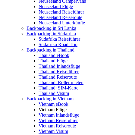
Neuseeland Campervans
Neuseeland Flüge
Neuseeland Reiseführer
Neuseeland Reiseroute
Neuseeland Unterkünfte
Backpacking in Sri Lanka
Backpacking in Südafrika
Südafrika Reiseführer
Südafrika Road Trip
Backpacking in Thailand
Thailand eBook
Thailand Flüge
Thailand Inlandsflüge
Thailand Reiseführer
Thailand Reiseroute
Thailand: Roller mieten
Thailand: SIM-Karte
Thailand Visum
Backpacking in Vietnam
Vietnam eBook
Vietnam Flüge
Vietnam Inlandsflüge
Vietnam Reiseführer
Vietnam Reiseroute
Vietnam Visum