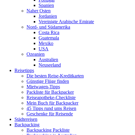
Spanien
Naher Osten
Jordanien
Vereinigte Arabische Emirate
Nord- und Südamerika
Costa Rica
Guatemala
Mexiko
USA
Ozeanien
Australien
Neuseeland
Reisetipps
Die besten Reise-Kreditkarten
Günstige Flüge finden
Mietwagen-Tipps
Packliste für Backpacker
Reiseapotheke-Checkliste
Mein Buch für Backpacker
45 Tipps rund ums Reisen
Geschenke für Reisende
Städtereisen
Backpacking
Backpacking Packliste