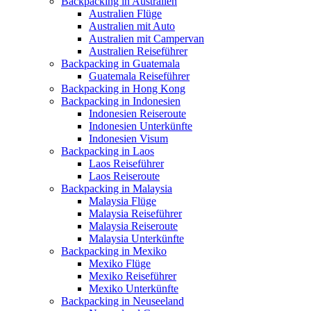
Backpacking in Australien
Australien Flüge
Australien mit Auto
Australien mit Campervan
Australien Reiseführer
Backpacking in Guatemala
Guatemala Reiseführer
Backpacking in Hong Kong
Backpacking in Indonesien
Indonesien Reiseroute
Indonesien Unterkünfte
Indonesien Visum
Backpacking in Laos
Laos Reiseführer
Laos Reiseroute
Backpacking in Malaysia
Malaysia Flüge
Malaysia Reiseführer
Malaysia Reiseroute
Malaysia Unterkünfte
Backpacking in Mexiko
Mexiko Flüge
Mexiko Reiseführer
Mexiko Unterkünfte
Backpacking in Neuseeland