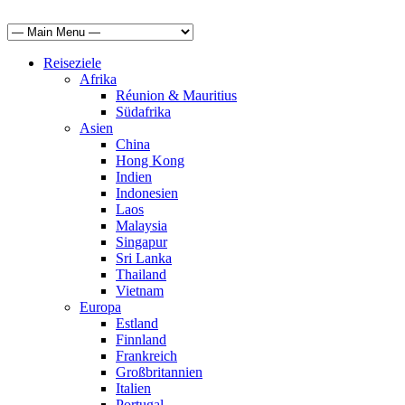
Reiseziele
Afrika
Réunion & Mauritius
Südafrika
Asien
China
Hong Kong
Indien
Indonesien
Laos
Malaysia
Singapur
Sri Lanka
Thailand
Vietnam
Europa
Estland
Finnland
Frankreich
Großbritannien
Italien
Portugal