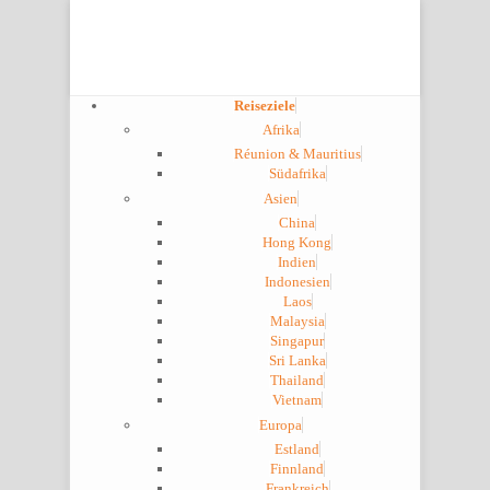
Reiseziele
Afrika
Réunion & Mauritius
Südafrika
Asien
China
Hong Kong
Indien
Indonesien
Laos
Malaysia
Singapur
Sri Lanka
Thailand
Vietnam
Europa
Estland
Finnland
Frankreich