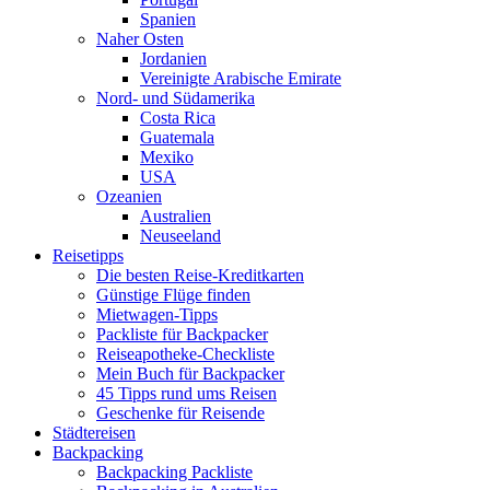
Spanien
Naher Osten
Jordanien
Vereinigte Arabische Emirate
Nord- und Südamerika
Costa Rica
Guatemala
Mexiko
USA
Ozeanien
Australien
Neuseeland
Reisetipps
Die besten Reise-Kreditkarten
Günstige Flüge finden
Mietwagen-Tipps
Packliste für Backpacker
Reiseapotheke-Checkliste
Mein Buch für Backpacker
45 Tipps rund ums Reisen
Geschenke für Reisende
Städtereisen
Backpacking
Backpacking Packliste