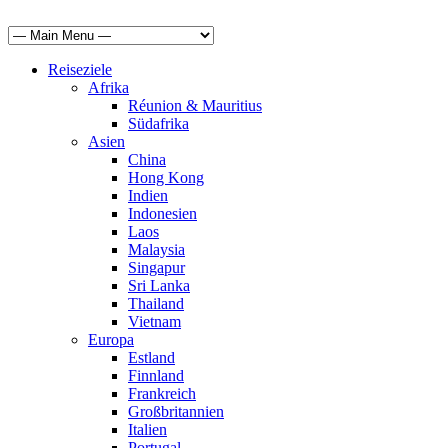
Reiseziele
Afrika
Réunion & Mauritius
Südafrika
Asien
China
Hong Kong
Indien
Indonesien
Laos
Malaysia
Singapur
Sri Lanka
Thailand
Vietnam
Europa
Estland
Finnland
Frankreich
Großbritannien
Italien
Portugal