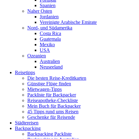
Spanien
Naher Osten
Jordanien
Vereinigte Arabische Emirate
Nord- und Südamerika
Costa Rica
Guatemala
Mexiko
USA
Ozeanien
Australien
Neuseeland
Reisetipps
Die besten Reise-Kreditkarten
Günstige Flüge finden
Mietwagen-Tipps
Packliste für Backpacker
Reiseapotheke-Checkliste
Mein Buch für Backpacker
45 Tipps rund ums Reisen
Geschenke für Reisende
Städtereisen
Backpacking
Backpacking Packliste