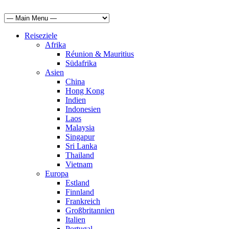
Reiseziele
Afrika
Réunion & Mauritius
Südafrika
Asien
China
Hong Kong
Indien
Indonesien
Laos
Malaysia
Singapur
Sri Lanka
Thailand
Vietnam
Europa
Estland
Finnland
Frankreich
Großbritannien
Italien
Portugal