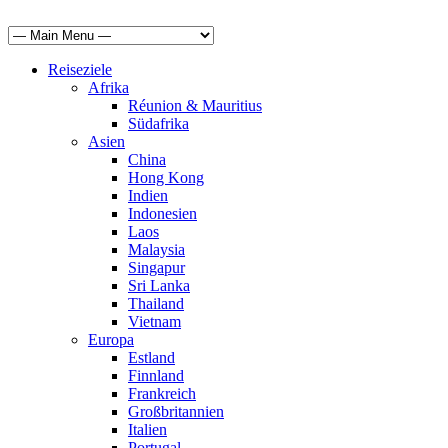
Reiseziele
Afrika
Réunion & Mauritius
Südafrika
Asien
China
Hong Kong
Indien
Indonesien
Laos
Malaysia
Singapur
Sri Lanka
Thailand
Vietnam
Europa
Estland
Finnland
Frankreich
Großbritannien
Italien
Portugal