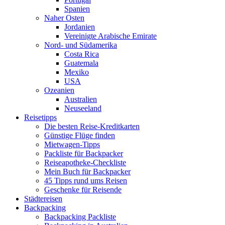
Spanien
Naher Osten
Jordanien
Vereinigte Arabische Emirate
Nord- und Südamerika
Costa Rica
Guatemala
Mexiko
USA
Ozeanien
Australien
Neuseeland
Reisetipps
Die besten Reise-Kreditkarten
Günstige Flüge finden
Mietwagen-Tipps
Packliste für Backpacker
Reiseapotheke-Checkliste
Mein Buch für Backpacker
45 Tipps rund ums Reisen
Geschenke für Reisende
Städtereisen
Backpacking
Backpacking Packliste