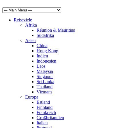
Reiseziele
Afrika
Réunion & Mauritius
Südafrika
Asien
China
Hong Kong
Indien
Indonesien
Laos
Malaysia
Singapur
Sri Lanka
Thailand
Vietnam
Europa
Estland
Finnland
Frankreich
Großbritannien
Italien
Portugal