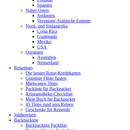
Spanien
Naher Osten
Jordanien
Vereinigte Arabische Emirate
Nord- und Südamerika
Costa Rica
Guatemala
Mexiko
USA
Ozeanien
Australien
Neuseeland
Reisetipps
Die besten Reise-Kreditkarten
Günstige Flüge finden
Mietwagen-Tipps
Packliste für Backpacker
Reiseapotheke-Checkliste
Mein Buch für Backpacker
45 Tipps rund ums Reisen
Geschenke für Reisende
Städtereisen
Backpacking
Backpacking Packliste