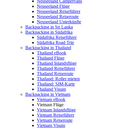
Neuseeland Campervans
Neuseeland Flüge
Neuseeland Reiseführer
Neuseeland Reiseroute
Neuseeland Unterkünfte
Backpacking in Sri Lanka
Backpacking in Südafrika
Südafrika Reiseführer
Südafrika Road Trip
Backpacking in Thailand
Thailand eBook
Thailand Flüge
Thailand Inlandsflüge
Thailand Reiseführer
Thailand Reiseroute
Thailand: Roller mieten
Thailand: SIM-Karte
Thailand Visum
Backpacking in Vietnam
Vietnam eBook
Vietnam Flüge
Vietnam Inlandsflüge
Vietnam Reiseführer
Vietnam Reiseroute
Vietnam Visum