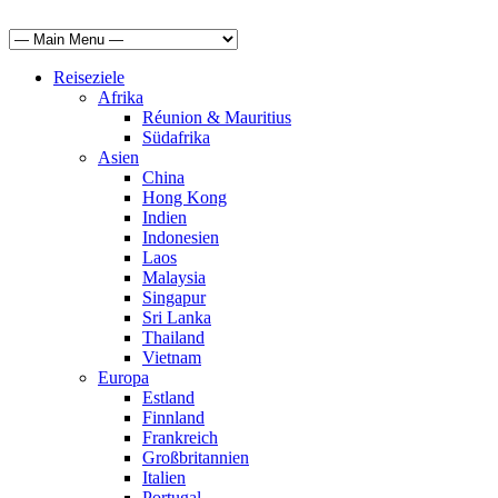
Reiseziele
Afrika
Réunion & Mauritius
Südafrika
Asien
China
Hong Kong
Indien
Indonesien
Laos
Malaysia
Singapur
Sri Lanka
Thailand
Vietnam
Europa
Estland
Finnland
Frankreich
Großbritannien
Italien
Portugal