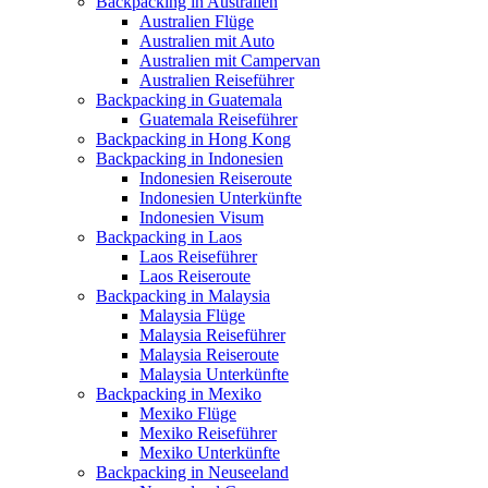
Backpacking in Australien
Australien Flüge
Australien mit Auto
Australien mit Campervan
Australien Reiseführer
Backpacking in Guatemala
Guatemala Reiseführer
Backpacking in Hong Kong
Backpacking in Indonesien
Indonesien Reiseroute
Indonesien Unterkünfte
Indonesien Visum
Backpacking in Laos
Laos Reiseführer
Laos Reiseroute
Backpacking in Malaysia
Malaysia Flüge
Malaysia Reiseführer
Malaysia Reiseroute
Malaysia Unterkünfte
Backpacking in Mexiko
Mexiko Flüge
Mexiko Reiseführer
Mexiko Unterkünfte
Backpacking in Neuseeland