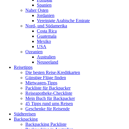
Spanien
Naher Osten
Jordanien
Vereinigte Arabische Emirate
Nord- und Südamerika
Costa Rica
Guatemala
Mexiko
USA
Ozeanien
Australien
Neuseeland
Reisetipps
Die besten Reise-Kreditkarten
Günstige Flüge finden
Mietwagen-Tipps
Packliste für Backpacker
Reiseapotheke-Checkliste
Mein Buch für Backpacker
45 Tipps rund ums Reisen
Geschenke für Reisende
Städtereisen
Backpacking
Backpacking Packliste