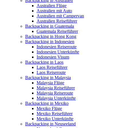
Backpacking in Australien
Australien Flüge
Australien mit Auto
Australien mit Campervan
Australien Reiseführer
Backpacking in Guatemala
Guatemala Reiseführer
Backpacking in Hong Kong
Backpacking in Indonesien
Indonesien Reiseroute
Indonesien Unterkünfte
Indonesien Visum
Backpacking in Laos
Laos Reiseführer
Laos Reiseroute
Backpacking in Malaysia
Malaysia Flüge
Malaysia Reiseführer
Malaysia Reiseroute
Malaysia Unterkünfte
Backpacking in Mexiko
Mexiko Flüge
Mexiko Reiseführer
Mexiko Unterkünfte
Backpacking in Neuseeland