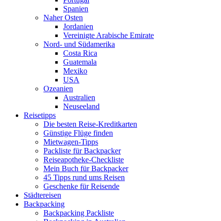
Spanien
Naher Osten
Jordanien
Vereinigte Arabische Emirate
Nord- und Südamerika
Costa Rica
Guatemala
Mexiko
USA
Ozeanien
Australien
Neuseeland
Reisetipps
Die besten Reise-Kreditkarten
Günstige Flüge finden
Mietwagen-Tipps
Packliste für Backpacker
Reiseapotheke-Checkliste
Mein Buch für Backpacker
45 Tipps rund ums Reisen
Geschenke für Reisende
Städtereisen
Backpacking
Backpacking Packliste