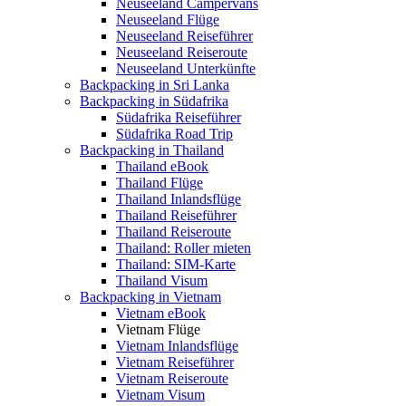
Neuseeland Campervans
Neuseeland Flüge
Neuseeland Reiseführer
Neuseeland Reiseroute
Neuseeland Unterkünfte
Backpacking in Sri Lanka
Backpacking in Südafrika
Südafrika Reiseführer
Südafrika Road Trip
Backpacking in Thailand
Thailand eBook
Thailand Flüge
Thailand Inlandsflüge
Thailand Reiseführer
Thailand Reiseroute
Thailand: Roller mieten
Thailand: SIM-Karte
Thailand Visum
Backpacking in Vietnam
Vietnam eBook
Vietnam Flüge
Vietnam Inlandsflüge
Vietnam Reiseführer
Vietnam Reiseroute
Vietnam Visum