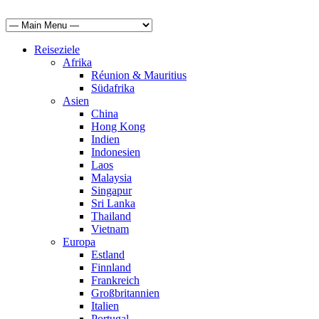
Reiseziele
Afrika
Réunion & Mauritius
Südafrika
Asien
China
Hong Kong
Indien
Indonesien
Laos
Malaysia
Singapur
Sri Lanka
Thailand
Vietnam
Europa
Estland
Finnland
Frankreich
Großbritannien
Italien
Portugal