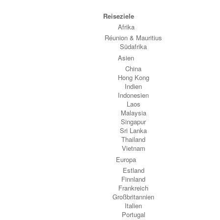
Reiseziele
Afrika
Réunion & Mauritius
Südafrika
Asien
China
Hong Kong
Indien
Indonesien
Laos
Malaysia
Singapur
Sri Lanka
Thailand
Vietnam
Europa
Estland
Finnland
Frankreich
Großbritannien
Italien
Portugal