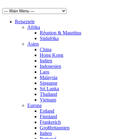
Reiseziele
Afrika
Réunion & Mauritius
Südafrika
Asien
China
Hong Kong
Indien
Indonesien
Laos
Malaysia
Singapur
Sri Lanka
Thailand
Vietnam
Europa
Estland
Finnland
Frankreich
Großbritannien
Italien
Portugal