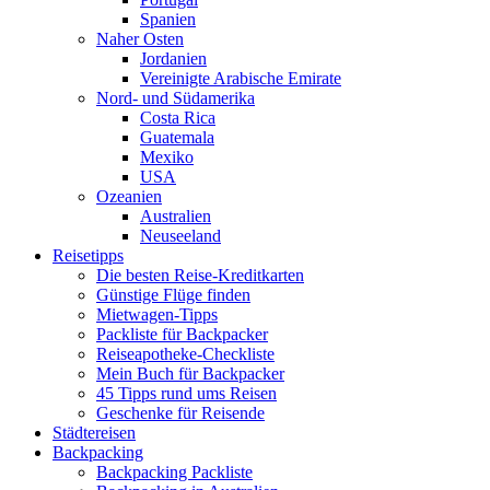
Spanien
Naher Osten
Jordanien
Vereinigte Arabische Emirate
Nord- und Südamerika
Costa Rica
Guatemala
Mexiko
USA
Ozeanien
Australien
Neuseeland
Reisetipps
Die besten Reise-Kreditkarten
Günstige Flüge finden
Mietwagen-Tipps
Packliste für Backpacker
Reiseapotheke-Checkliste
Mein Buch für Backpacker
45 Tipps rund ums Reisen
Geschenke für Reisende
Städtereisen
Backpacking
Backpacking Packliste