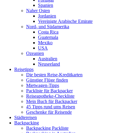
Spanien
Naher Osten
Jordanien
Vereinigte Arabische Emirate
Nord- und Südamerika
Costa Rica
Guatemala
Mexiko
USA
Ozeanien
Australien
Neuseeland
Reisetipps
Die besten Reise-Kreditkarten
Günstige Flüge finden
Mietwagen-Tipps
Packliste für Backpacker
Reiseapotheke-Checkliste
Mein Buch für Backpacker
45 Tipps rund ums Reisen
Geschenke für Reisende
Städtereisen
Backpacking
Backpacking Packliste