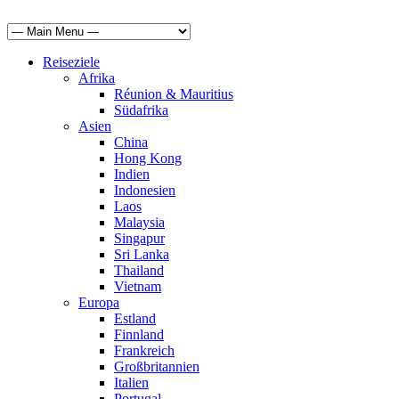
Reiseziele
Afrika
Réunion & Mauritius
Südafrika
Asien
China
Hong Kong
Indien
Indonesien
Laos
Malaysia
Singapur
Sri Lanka
Thailand
Vietnam
Europa
Estland
Finnland
Frankreich
Großbritannien
Italien
Portugal